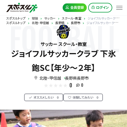
会員登録
ログイン
スポスルトップ
球技
サッカー
スクール・教室
ジョイフルサッカークラブ 下氷鉋SC【年少～２年】
スポスルトップ
北陸・甲信越
長野県
長野市
ジョイフルサッカークラブ 下氷鉋SC【年少～２年】
FOOTBALL
サッカー スクール・教室
ジョイフルサッカークラブ 下氷
鉋SC【年少～２年】
北陸・甲信越
長野県長野市
0
0
オススメしたい
0
体験してみたい
0