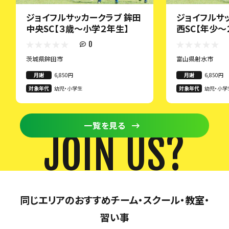
ジョイフルサッカークラブ 鉾田
ジョイフルサ
中央SC【３歳～小学２年生】
西SC【年少～
0
茨城県鉾田市
富山県射水市
月謝
6,850円
月謝
6,850円
対象年代
幼児・小学生
対象年代
幼児・小学
一覧を見る
JOIN US?
同じエリアのおすすめチーム・スクール・教室・
習い事