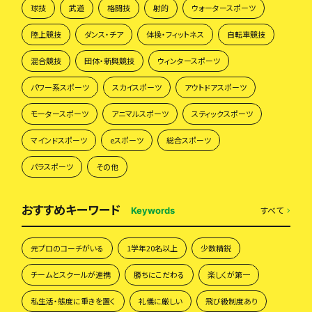
球技
武道
格闘技
射的
ウォータースポーツ
陸上競技
ダンス・チア
体操・フィットネス
自転車競技
混合競技
団体・新興競技
ウィンタースポーツ
パワー系スポーツ
スカイスポーツ
アウトドアスポーツ
モータースポーツ
アニマルスポーツ
スティックスポーツ
マインドスポーツ
eスポーツ
総合スポーツ
パラスポーツ
その他
おすすめキーワード
すべて
Keywords
元プロのコーチがいる
1学年20名以上
少数精鋭
チームとスクールが連携
勝ちにこだわる
楽しくが第一
私生活・態度に重きを置く
礼儀に厳しい
飛び級制度あり