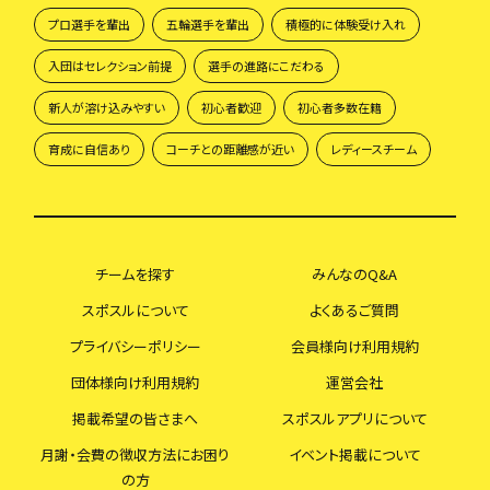
プロ選手を輩出
五輪選手を輩出
積極的に体験受け入れ
入団はセレクション前提
選手の進路にこだわる
新人が溶け込みやすい
初心者歓迎
初心者多数在籍
育成に自信あり
コーチとの距離感が近い
レディースチーム
チームを探す
みんなのQ&A
スポスルについて
よくあるご質問
プライバシーポリシー
会員様向け利用規約
団体様向け利用規約
運営会社
掲載希望の皆さまへ
スポスルアプリについて
月謝・会費の徴収方法にお困り
イベント掲載について
の方