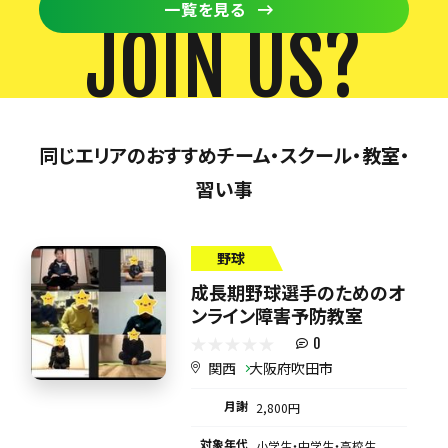
一覧を見る
JOIN US?
同じエリアのおすすめチーム・スクール・教室・
習い事
野球
成長期野球選手のためのオ
ンライン障害予防教室
0
関西
大阪府吹田市
月謝
2,800円
対象年代
小学生・中学生・高校生