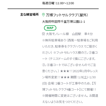
毎週日曜：11:00〜12:00
主な練習場所
万博フットサルクラブ（屋外）
大阪府吹田市千里万博公園11-1
MAP
大阪モノレール線 山田駅 車４分
※無料駐車場あり（西第一駐車場をご利用
いただき、駐車券をクラブハウスでご提示く
ださい） ※フットサルハウス横の①，②番コ
ート （テニスドームのすぐ隣にございます。
③，④番コートではございませんのでご注
意ください。） ★★★！！2022年1月中レッス
ン場所変更！！★★★ 期間：1/8(土)~1/30
(日) 会場：2番コートが工事中のため、【万
博フットサルクラブ4番コート】にて開催！！
※開催時間に変更はございません。 お間違
えないようお気をつけください。