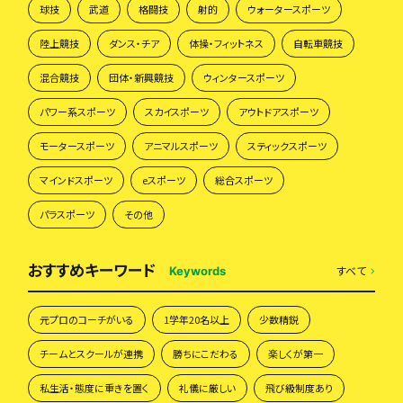
球技
武道
格闘技
射的
ウォータースポーツ
陸上競技
ダンス・チア
体操・フィットネス
自転車競技
混合競技
団体・新興競技
ウィンタースポーツ
パワー系スポーツ
スカイスポーツ
アウトドアスポーツ
モータースポーツ
アニマルスポーツ
スティックスポーツ
マインドスポーツ
eスポーツ
総合スポーツ
パラスポーツ
その他
おすすめキーワード
すべて
Keywords
元プロのコーチがいる
1学年20名以上
少数精鋭
チームとスクールが連携
勝ちにこだわる
楽しくが第一
私生活・態度に重きを置く
礼儀に厳しい
飛び級制度あり