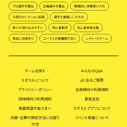
プロ選手を輩出
五輪選手を輩出
積極的に体験受け入れ
入団はセレクション前提
選手の進路にこだわる
新人が溶け込みやすい
初心者歓迎
初心者多数在籍
育成に自信あり
コーチとの距離感が近い
レディースチーム
チームを探す
みんなのQ&A
スポスルについて
よくあるご質問
プライバシーポリシー
会員様向け利用規約
団体様向け利用規約
運営会社
掲載希望の皆さまへ
スポスルアプリについて
月謝・会費の徴収方法にお困り
イベント掲載について
の方