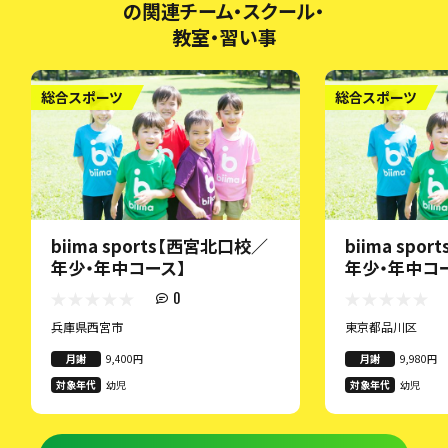
の関連チーム・スクール・
教室・習い事
総合スポーツ
総合スポーツ
biima sports【西宮北口校／
biima spo
年少・年中コース】
年少・年中コ
0
兵庫県西宮市
東京都品川区
月謝
9,400円
月謝
9,980円
対象年代
幼児
対象年代
幼児