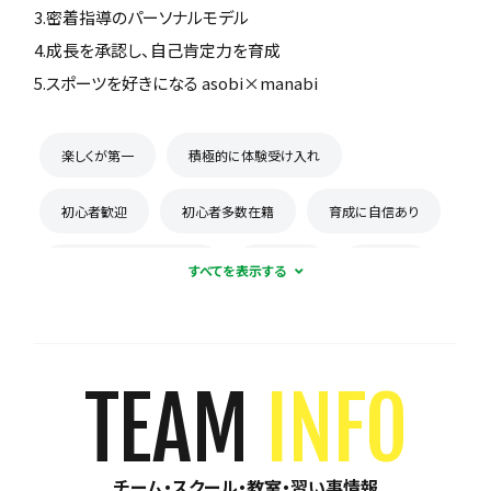
3.密着指導のパーソナルモデル
4.成長を承認し、自己肯定力を育成
5.スポーツを好きになる asobi×manabi
楽しくが第一
積極的に体験受け入れ
初心者歓迎
初心者多数在籍
育成に自信あり
コーチとの距離感が近い
少数精鋭
週1練習
練習場所は1つに固定
体験無料
見学可能
月謝が10,000円以下
年会費なし
TEAM
INFO
初回購入品あり
保護者の当番なし
チーム・スクール・教室・習い事情報