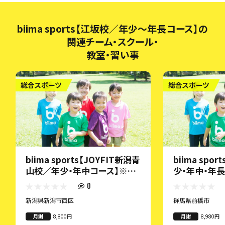
biima sports【江坂校／年少～年長コース】の
関連チーム・スクール・
教室・習い事
総合スポーツ
総合スポーツ
biima sports【JOYFIT新潟青
biima spo
山校／年少・年中コース】※20
少・年中・年長
22年11月開校！
0
新潟県新潟市西区
群馬県前橋市
月謝
8,800円
月謝
8,980円