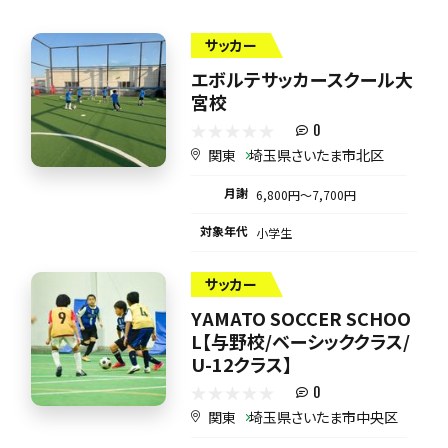
サッカー
エボルテサッカースクール大
宮校
0
関東
埼玉県さいたま市北区
月謝
6,800円〜7,700円
対象年代
小学生
サッカー
YAMATO SOCCER SCHOO
L【与野校/ベーシッククラス/
U-12クラス】
0
関東
埼玉県さいたま市中央区