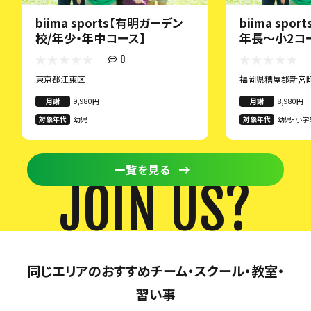
biima sports【有明ガーデン
biima spo
校/年少・年中コース】
年長〜小2コ
0
東京都江東区
福岡県糟屋郡新宮
月謝
9,980円
月謝
8,980円
対象年代
幼児
対象年代
幼児・小学
一覧を見る
JOIN US?
同じエリアのおすすめチーム・スクール・教室・
習い事