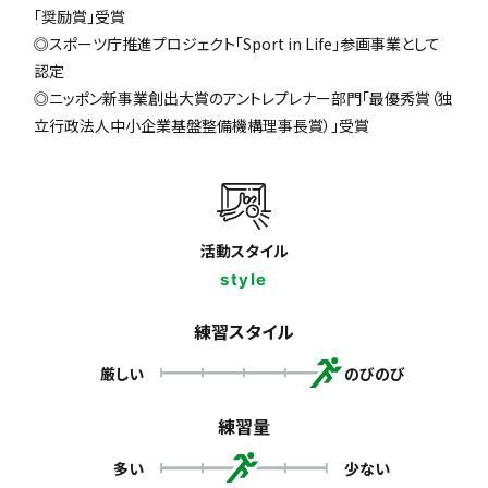
「奨励賞」受賞
◎スポーツ庁推進プロジェクト「Sport in Life」参画事業として
認定
◎ニッポン新事業創出大賞のアントレプレナー部門「最優秀賞（独
立行政法人中小企業基盤整備機構理事長賞）」受賞
活動スタイル
style
練習スタイル
厳しい
のびのび
練習量
多い
少ない