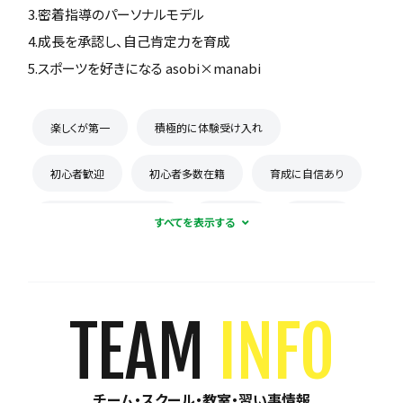
3.密着指導のパーソナルモデル
4.成長を承認し、自己肯定力を育成
5.スポーツを好きになる asobi×manabi
楽しくが第一
積極的に体験受け入れ
初心者歓迎
初心者多数在籍
育成に自信あり
コーチとの距離感が近い
少数精鋭
週1練習
練習場所は1つに固定
体験無料
見学可能
月謝が10,000円以下
年会費なし
TEAM
INFO
初回購入品あり
保護者の当番なし
チーム・スクール・教室・習い事情報