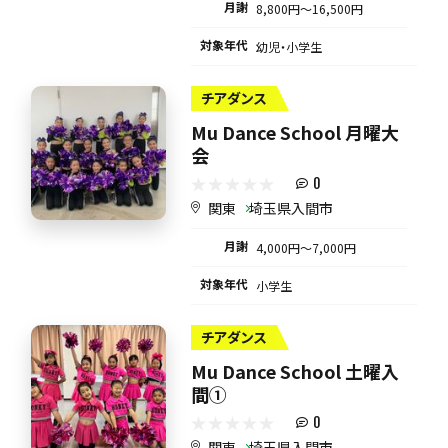
月謝
8,800円〜16,500円
対象年代
幼児・小学生
チアダンス
Mu Dance School 月曜大
会
0
関東
埼玉県入間市
月謝
4,000円〜7,000円
対象年代
小学生
チアダンス
Mu Dance School 土曜入
間①
0
関東
埼玉県入間市