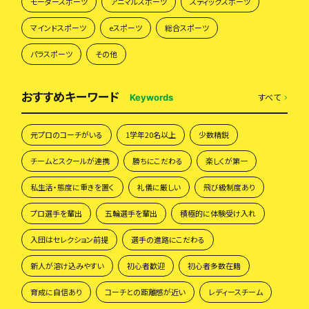
モータースポーツ
アニマルスポーツ
スティックスポーツ
マインドスポーツ
eスポーツ
総合スポーツ
パラスポーツ
その他
おすすめキーワード
すべて
Keywords
元プロのコーチがいる
1学年20名以上
少数精鋭
チームとスクールが連携
勝ちにこだわる
楽しくが第一
私生活・態度に重きを置く
礼儀に厳しい
飛び級制度あり
プロ選手を輩出
五輪選手を輩出
積極的に体験受け入れ
入団はセレクション前提
選手の進路にこだわる
新人が溶け込みやすい
初心者歓迎
初心者多数在籍
育成に自信あり
コーチとの距離感が近い
レディースチーム