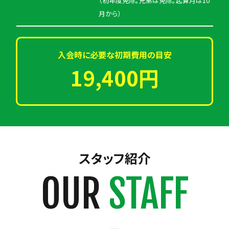
（初年度免除。兄弟は免除。起算月は10
月から）
入会時に必要な初期費用の目安
19,400円
スタッフ紹介
OUR
STAFF