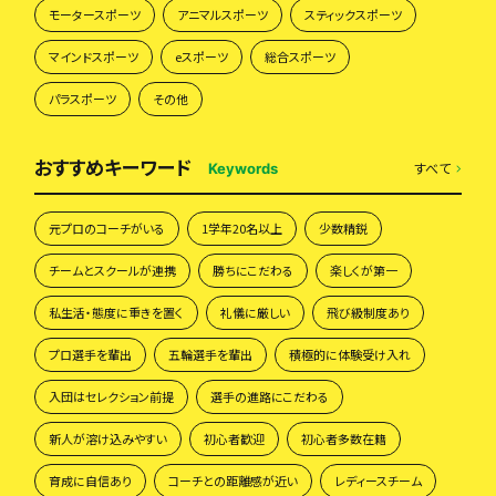
モータースポーツ
アニマルスポーツ
スティックスポーツ
マインドスポーツ
eスポーツ
総合スポーツ
パラスポーツ
その他
おすすめキーワード
すべて
Keywords
元プロのコーチがいる
1学年20名以上
少数精鋭
チームとスクールが連携
勝ちにこだわる
楽しくが第一
私生活・態度に重きを置く
礼儀に厳しい
飛び級制度あり
プロ選手を輩出
五輪選手を輩出
積極的に体験受け入れ
入団はセレクション前提
選手の進路にこだわる
新人が溶け込みやすい
初心者歓迎
初心者多数在籍
育成に自信あり
コーチとの距離感が近い
レディースチーム