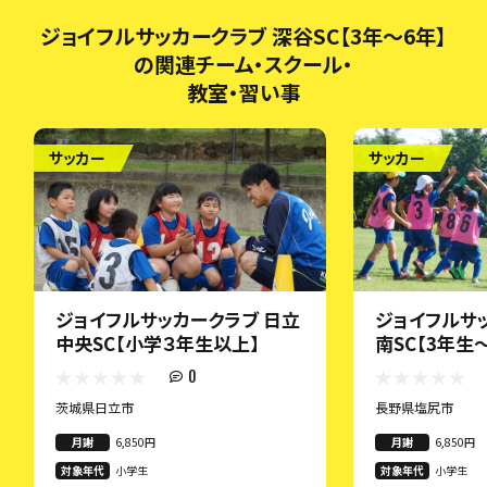
ジョイフルサッカークラブ 深谷SC【3年～6年】
の関連チーム・スクール・
教室・習い事
サッカー
サッカー
ジョイフルサッカークラブ 日立
ジョイフルサ
中央SC【小学３年生以上】
南SC【3年生
0
茨城県日立市
長野県塩尻市
月謝
6,850円
月謝
6,850円
対象年代
小学生
対象年代
小学生