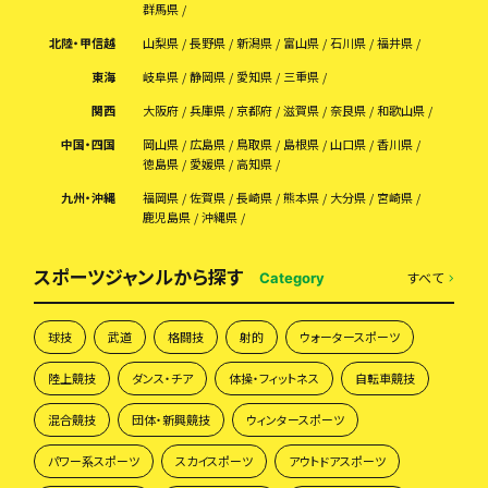
群馬県
北陸・甲信越
山梨県
長野県
新潟県
富山県
石川県
福井県
東海
岐阜県
静岡県
愛知県
三重県
関西
大阪府
兵庫県
京都府
滋賀県
奈良県
和歌山県
中国・四国
岡山県
広島県
鳥取県
島根県
山口県
香川県
徳島県
愛媛県
高知県
九州・沖縄
福岡県
佐賀県
長崎県
熊本県
大分県
宮崎県
鹿児島県
沖縄県
スポーツジャンルから探す
すべて
Category
球技
武道
格闘技
射的
ウォータースポーツ
陸上競技
ダンス・チア
体操・フィットネス
自転車競技
混合競技
団体・新興競技
ウィンタースポーツ
パワー系スポーツ
スカイスポーツ
アウトドアスポーツ