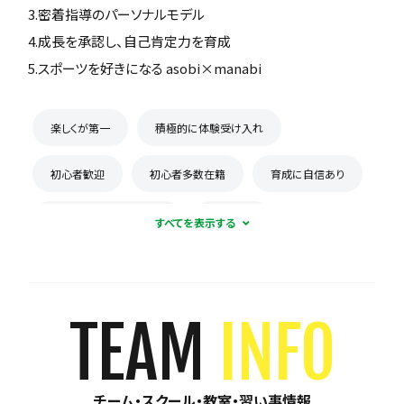
3.密着指導のパーソナルモデル
4.成長を承認し、自己肯定力を育成
5.スポーツを好きになる asobi×manabi
楽しくが第一
積極的に体験受け入れ
初心者歓迎
初心者多数在籍
育成に自信あり
コーチとの距離感が近い
少数精鋭
練習場所は1つに固定
体験無料
見学可能
月謝が10,000円以下
年会費なし
TEAM
INFO
初回購入品あり
保護者の当番なし
チーム・スクール・教室・習い事情報