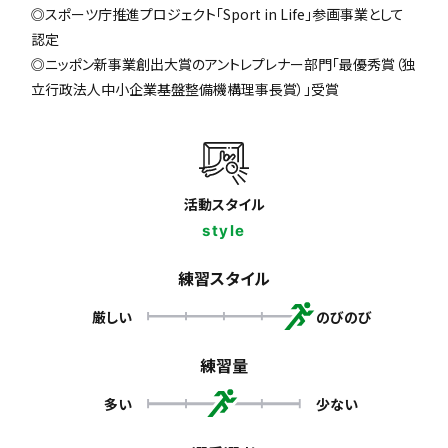
◎スポーツ庁推進プロジェクト「Sport in Life」参画事業として
認定
◎ニッポン新事業創出大賞のアントレプレナー部門「最優秀賞（独
立行政法人中小企業基盤整備機構理事長賞）」受賞
活動スタイル
style
練習スタイル
厳しい
のびのび
練習量
多い
少ない