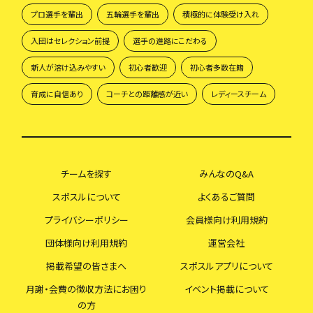
プロ選手を輩出
五輪選手を輩出
積極的に体験受け入れ
入団はセレクション前提
選手の進路にこだわる
新人が溶け込みやすい
初心者歓迎
初心者多数在籍
育成に自信あり
コーチとの距離感が近い
レディースチーム
チームを探す
みんなのQ&A
スポスルについて
よくあるご質問
プライバシーポリシー
会員様向け利用規約
団体様向け利用規約
運営会社
掲載希望の皆さまへ
スポスルアプリについて
月謝・会費の徴収方法にお困り
イベント掲載について
の方