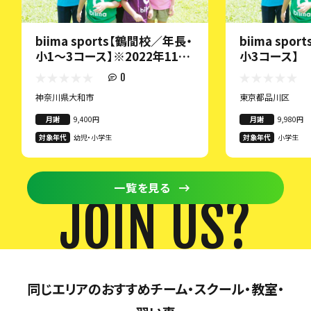
biima sports【鶴間校／年長・
biima spo
小1〜3コース】※2022年11月
小3コース】
19日開校！
0
神奈川県大和市
東京都品川区
月謝
9,400円
月謝
9,980円
対象年代
幼児・小学生
対象年代
小学生
一覧を見る
JOIN US?
同じエリアのおすすめチーム・スクール・教室・