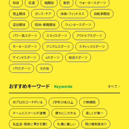
球技
武道
格闘技
射的
ウォータースポーツ
陸上競技
ダンス・チア
体操・フィットネス
自転車競技
混合競技
団体・新興競技
ウィンタースポーツ
パワー系スポーツ
スカイスポーツ
アウトドアスポーツ
モータースポーツ
アニマルスポーツ
スティックスポーツ
マインドスポーツ
eスポーツ
総合スポーツ
パラスポーツ
その他
おすすめキーワード
すべて
Keywords
元プロのコーチがいる
1学年20名以上
少数精鋭
チームとスクールが連携
勝ちにこだわる
楽しくが第一
私生活・態度に重きを置く
礼儀に厳しい
飛び級制度あり