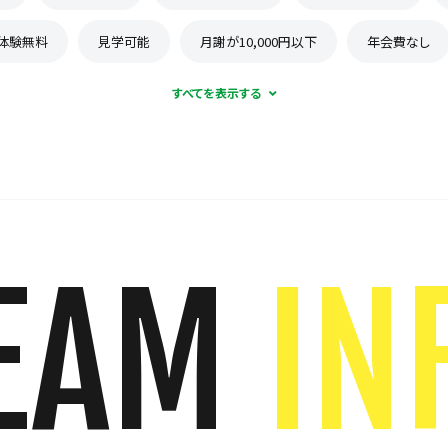
体験無料
見学可能
月謝が10,000円以下
年会費なし
EAM
IN