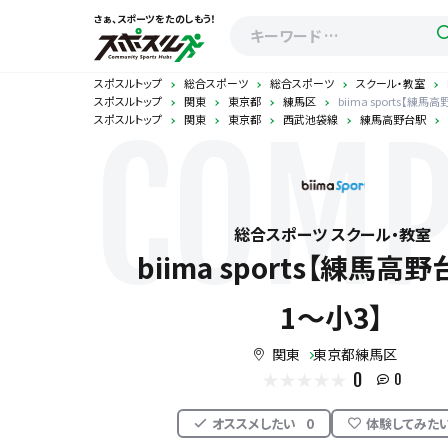
さぁ、スポーツをたのしもう！
スポスルトップ
総合スポーツ
総合スポーツ
スクール・教室
スポスルトップ
関東
東京都
練馬区
biima sports【練馬
スポスルトップ
関東
東京都
西武池袋線
練馬高野台駅
COMP
総合スポーツ スクール・教室
biima sports【練馬高
1〜小3】
関東
東京都練馬区
0
0
オススメしたい
0
体験してみた