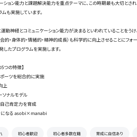
ケーション能力と課題解決能力を重点テーマに、この時期最も大切とされ
ラムも実施しています。
でに運動神経とコミュニケーション能力が決まるといわれていることをうけ
社会的・身体的・情緒的・精神的成長）も科学的に向上させることにフォ
発したプログラムを実施します。
tsの5つの特徴】
スポーツを総合的に実施
向上
ーソナルモデル
、自己肯定力を育成
なる asobi×manabi
れ
初心者歓迎
初心者多数在籍
育成に自信あり