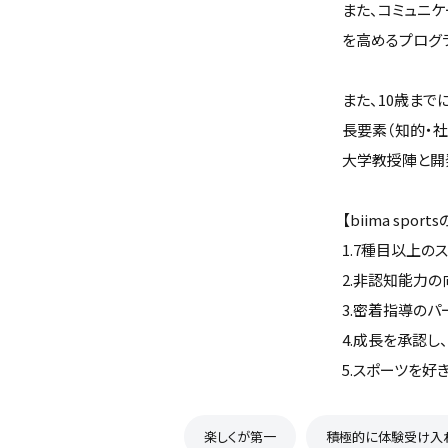
また、コミュニ
を高めるプログ
また、10歳ま
長要素（知的・
大学教授陣と開
【biima spor
1.7種目以上の
2.非認知能力の
3.密着指導のパ
4.成長を承認し
5.スポーツを好きに
楽しくが第一
積極的に体験受け入