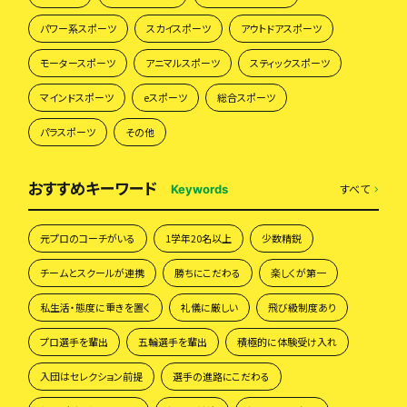
パワー系スポーツ
スカイスポーツ
アウトドアスポーツ
モータースポーツ
アニマルスポーツ
スティックスポーツ
マインドスポーツ
eスポーツ
総合スポーツ
パラスポーツ
その他
おすすめキーワード
すべて
Keywords
元プロのコーチがいる
1学年20名以上
少数精鋭
チームとスクールが連携
勝ちにこだわる
楽しくが第一
私生活・態度に重きを置く
礼儀に厳しい
飛び級制度あり
プロ選手を輩出
五輪選手を輩出
積極的に体験受け入れ
入団はセレクション前提
選手の進路にこだわる