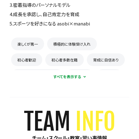
3.密着指導のパーソナルモデル
4.成長を承認し、自己肯定力を育成
5.スポーツを好きになる asobi×manabi
楽しくが第一
積極的に体験受け入れ
初心者歓迎
初心者多数在籍
育成に自信あり
コーチとの距離感が近い
少数精鋭
週1練習
練習場所は1つに固定
体験無料
見学可能
月謝が10,000円以下
年会費なし
TEAM
INFO
初回購入品あり
保護者の当番なし
チーム・スクール・教室・習い事情報