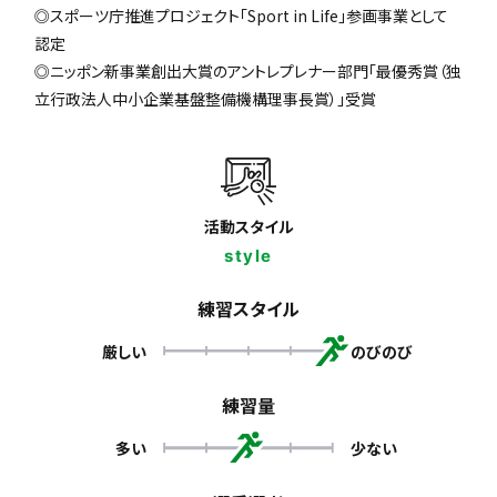
◎スポーツ庁推進プロジェクト「Sport in Life」参画事業として
認定
◎ニッポン新事業創出大賞のアントレプレナー部門「最優秀賞（独
立行政法人中小企業基盤整備機構理事長賞）」受賞
活動スタイル
style
練習スタイル
厳しい
のびのび
練習量
多い
少ない