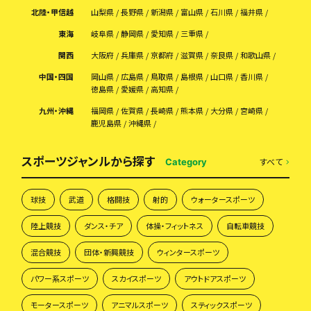
北陸・甲信越
山梨県
長野県
新潟県
富山県
石川県
福井県
東海
岐阜県
静岡県
愛知県
三重県
関西
大阪府
兵庫県
京都府
滋賀県
奈良県
和歌山県
中国・四国
岡山県
広島県
鳥取県
島根県
山口県
香川県
徳島県
愛媛県
高知県
九州・沖縄
福岡県
佐賀県
長崎県
熊本県
大分県
宮崎県
鹿児島県
沖縄県
スポーツジャンルから探す
すべて
Category
球技
武道
格闘技
射的
ウォータースポーツ
陸上競技
ダンス・チア
体操・フィットネス
自転車競技
混合競技
団体・新興競技
ウィンタースポーツ
パワー系スポーツ
スカイスポーツ
アウトドアスポーツ
モータースポーツ
アニマルスポーツ
スティックスポーツ