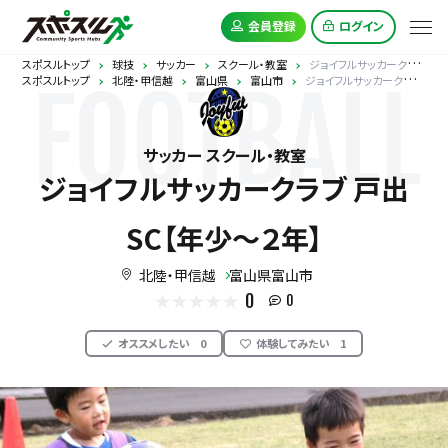
会員登録
ログイン
スポスルトップ
球技
サッカー
スクール・教室
ジョイフルサッカークラブ 戸出SC【年少～２年】
スポスルトップ
北陸・甲信越
富山県
富山市
ジョイフルサッカークラブ 戸出SC【年少～２年】
FOOTBALL
サッカー スクール・教室
ジョイフルサッカークラブ 戸出
SC【年少～２年】
北陸・甲信越
富山県富山市
0
0
オススメしたい
0
体験してみたい
1