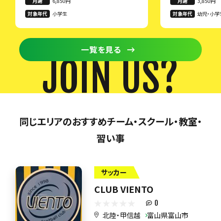
月謝
6,850円
月謝
3,850円
対象年代
小学生
対象年代
幼児・小学
一覧を見る
JOIN US?
同じエリアのおすすめチーム・スクール・教室・
習い事
サッカー
CLUB VIENTO
0
北陸・甲信越
富山県富山市