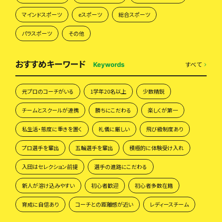
マインドスポーツ
eスポーツ
総合スポーツ
パラスポーツ
その他
おすすめキーワード
すべて
Keywords
元プロのコーチがいる
1学年20名以上
少数精鋭
チームとスクールが連携
勝ちにこだわる
楽しくが第一
私生活・態度に重きを置く
礼儀に厳しい
飛び級制度あり
プロ選手を輩出
五輪選手を輩出
積極的に体験受け入れ
入団はセレクション前提
選手の進路にこだわる
新人が溶け込みやすい
初心者歓迎
初心者多数在籍
育成に自信あり
コーチとの距離感が近い
レディースチーム