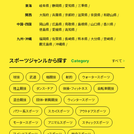
東海
岐阜県
静岡県
愛知県
三重県
関西
大阪府
兵庫県
京都府
滋賀県
奈良県
和歌山県
中国・四国
岡山県
広島県
鳥取県
島根県
山口県
香川県
徳島県
愛媛県
高知県
九州・沖縄
福岡県
佐賀県
長崎県
熊本県
大分県
宮崎県
鹿児島県
沖縄県
スポーツジャンルから探す
すべて
Category
球技
武道
格闘技
射的
ウォータースポーツ
陸上競技
ダンス・チア
体操・フィットネス
自転車競技
混合競技
団体・新興競技
ウィンタースポーツ
パワー系スポーツ
スカイスポーツ
アウトドアスポーツ
モータースポーツ
アニマルスポーツ
スティックスポーツ
マインドスポーツ
eスポーツ
総合スポーツ