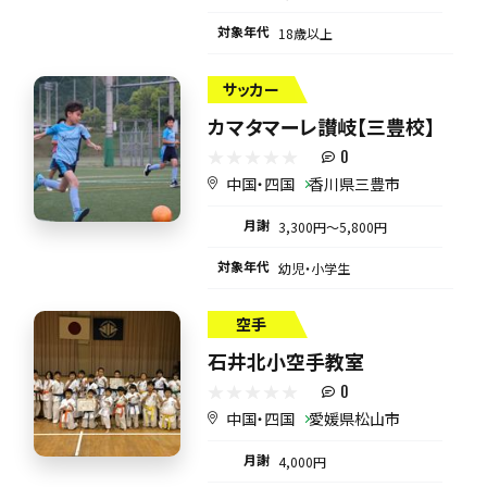
対象年代
18歳以上
サッカー
カマタマーレ讃岐【三豊校】
0
中国・四国
香川県三豊市
月謝
3,300円〜5,800円
対象年代
幼児・小学生
空手
石井北小空手教室
0
中国・四国
愛媛県松山市
月謝
4,000円