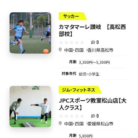
サッカー
カマタマーレ讃岐 【高松西
部校】
0
中国・四国
香川県高松市
月謝
3,300円〜5,300円
対象年代
幼児・小学生
ジム・フィットネス
JPCスポーツ教室松山店【大
人クラス】
0
中国・四国
愛媛県松山市
月謝
5,800円