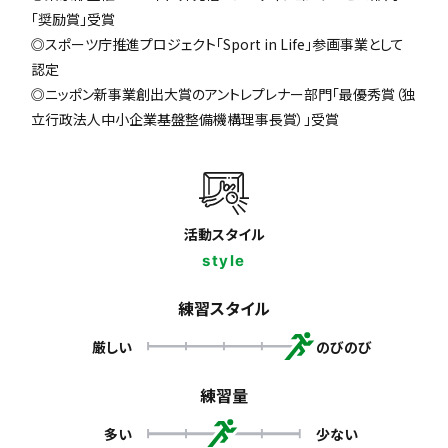
「奨励賞」受賞
◎スポーツ庁推進プロジェクト「Sport in Life」参画事業として
認定
◎ニッポン新事業創出大賞のアントレプレナー部門「最優秀賞（独
立行政法人中小企業基盤整備機構理事長賞）」受賞
活動スタイル
style
練習スタイル
厳しい
のびのび
練習量
多い
少ない