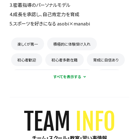
3.密着指導のパーソナルモデル
4.成長を承認し、自己肯定力を育成
5.スポーツを好きになる asobi×manabi
楽しくが第一
積極的に体験受け入れ
初心者歓迎
初心者多数在籍
育成に自信あり
コーチとの距離感が近い
少数精鋭
週1練習
練習場所は1つに固定
体験無料
見学可能
月謝が10,000円以下
年会費なし
TEAM
INFO
初回購入品あり
保護者の当番なし
チーム・スクール・教室・習い事情報