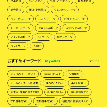
陸上競技
ダンス・チア
体操・フィットネス
自転車競技
混合競技
団体・新興競技
ウィンタースポーツ
パワー系スポーツ
スカイスポーツ
アウトドアスポーツ
モータースポーツ
アニマルスポーツ
スティックスポーツ
マインドスポーツ
eスポーツ
総合スポーツ
パラスポーツ
その他
おすすめキーワード
すべて
Keywords
元プロのコーチがいる
1学年20名以上
少数精鋭
チームとスクールが連携
勝ちにこだわる
楽しくが第一
私生活・態度に重きを置く
礼儀に厳しい
飛び級制度あり
プロ選手を輩出
五輪選手を輩出
積極的に体験受け入れ