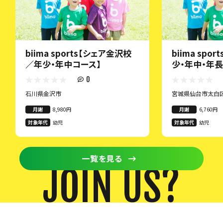
biima sports【シェア金沢校
biima spo
／年少・年中コース】
少・年中・年長
0
石川県金沢市
宮城県仙台市太白
月謝
8,980円
月謝
6,760円
対象年代
幼児
対象年代
幼児
一覧を見る
JOIN US?