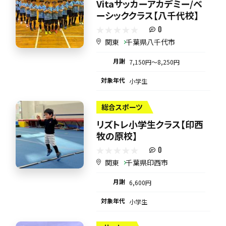
Vitaサッカーアカデミー/ベ
ーシッククラス【八千代校】
0
関東
千葉県八千代市
月謝
7,150円〜8,250円
対象年代
小学生
総合スポーツ
リズトレ小学生クラス【印西
牧の原校】
0
関東
千葉県印西市
月謝
6,600円
対象年代
小学生