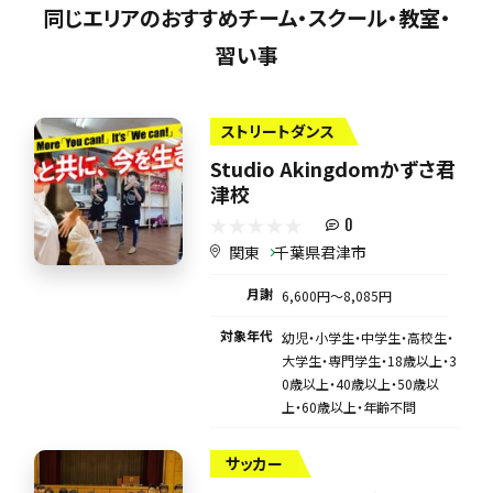
同じエリアのおすすめチーム・スクール・教室・
習い事
ストリートダンス
Studio Akingdomかずさ君
津校
0
関東
千葉県君津市
月謝
6,600円〜8,085円
対象年代
幼児・小学生・中学生・高校生・
大学生・専門学生・18歳以上・3
0歳以上・40歳以上・50歳以
上・60歳以上・年齢不問
サッカー