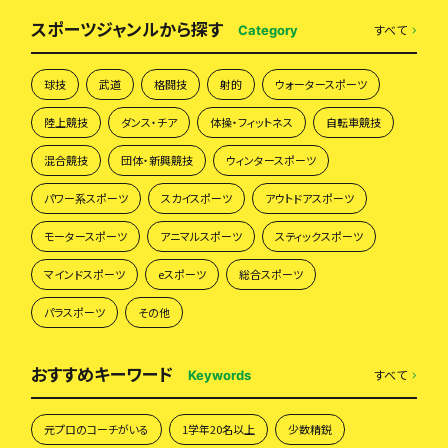
スポーツジャンルから探す
すべて
Category
球技
武道
格闘技
射的
ウォータースポーツ
陸上競技
ダンス・チア
体操・フィットネス
自転車競技
混合競技
団体・新興競技
ウィンタースポーツ
パワー系スポーツ
スカイスポーツ
アウトドアスポーツ
モータースポーツ
アニマルスポーツ
スティックスポーツ
マインドスポーツ
eスポーツ
総合スポーツ
パラスポーツ
その他
おすすめキーワード
すべて
Keywords
元プロのコーチがいる
1学年20名以上
少数精鋭