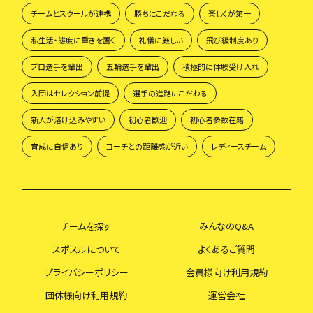
チームとスクールが連携
勝ちにこだわる
楽しくが第一
私生活・態度に重きを置く
礼儀に厳しい
飛び級制度あり
プロ選手を輩出
五輪選手を輩出
積極的に体験受け入れ
入団はセレクション前提
選手の進路にこだわる
新人が溶け込みやすい
初心者歓迎
初心者多数在籍
育成に自信あり
コーチとの距離感が近い
レディースチーム
チームを探す
みんなのQ&A
スポスルについて
よくあるご質問
プライバシーポリシー
会員様向け利用規約
団体様向け利用規約
運営会社