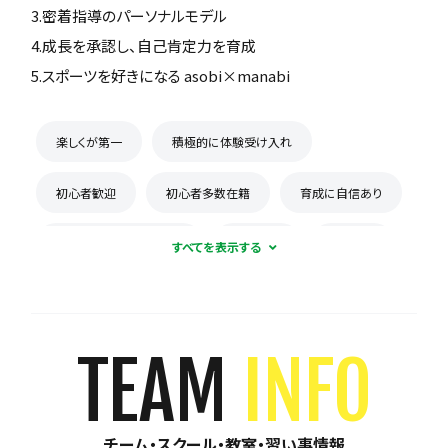
3.密着指導のパーソナルモデル
4.成長を承認し、自己肯定力を育成
5.スポーツを好きになる asobi×manabi
楽しくが第一
積極的に体験受け入れ
初心者歓迎
初心者多数在籍
育成に自信あり
コーチとの距離感が近い
少数精鋭
週1練習
練習場所は1つに固定
体験無料
見学可能
月謝が10,000円以下
年会費なし
TEAM
INFO
初回購入品あり
保護者の当番なし
チーム・スクール・教室・習い事情報