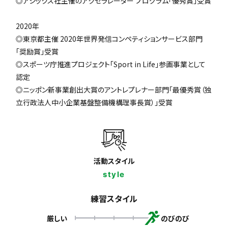
◎アシックス社主催のアクセラレーター プログラム「優秀賞」受賞
2020年
◎東京都主催 2020年世界発信コンペティションサービス部門
「奨励賞」受賞
◎スポーツ庁推進プロジェクト「Sport in Life」参画事業として
認定
◎ニッポン新事業創出大賞のアントレプレナー部門「最優秀賞（独
立行政法人中小企業基盤整備機構理事長賞）」受賞
活動スタイル
style
練習スタイル
厳しい
のびのび