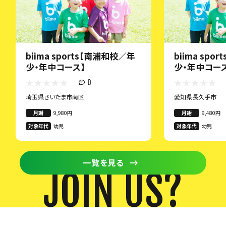
biima sports【南浦和校／年
biima spo
少・年中コース】
少・年中コー
0
埼玉県さいたま市南区
愛知県長久手市
月謝
9,980円
月謝
9,480円
対象年代
幼児
対象年代
幼児
一覧を見る
JOIN US?