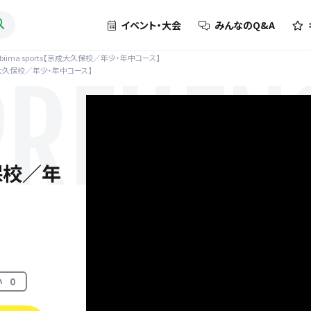
イベント・大会
みんなのQ&A
biima sports【京成大久保校／年少・年中コース】
【京成大久保校／年少・年中コース】
REHENS
久保校／年
い
0