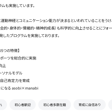
ラムも実施しています。
でに運動神経とコミュニケーション能力が決まるといわれていることをうけ
社会的・身体的・情緒的・精神的成長）も科学的に向上させることにフォ
発したプログラムを実施しております。
tsの5つの特徴】
スポーツを総合的に実施
向上
ーソナルモデル
、自己肯定力を育成
なる asobi×manabi
れ
初心者歓迎
初心者多数在籍
育成に自信あり