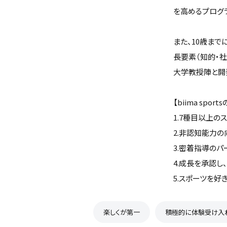
を高めるプログ
また、10歳ま
長要素（知的・
大学教授陣と開
【biima spor
1.7種目以上の
2.非認知能力の
3.密着指導のパ
4.成長を承認し
5.スポーツを好きに
楽しくが第一
積極的に体験受け入