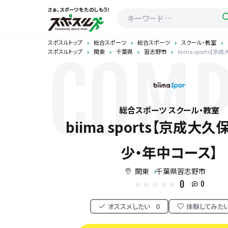
さぁ、スポーツをたのしもう！
スポスルトップ
総合スポーツ
総合スポーツ
スクール・教室
スポスルトップ
関東
千葉県
習志野市
biima sports
COMP
総合スポーツ スクール・教室
biima sports【京成大
少・年中コース】
関東
千葉県習志野市
0
0
オススメしたい
0
体験してみた