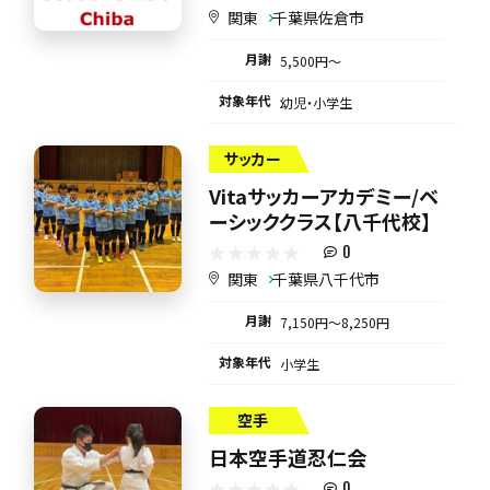
関東
千葉県佐倉市
月謝
5,500円〜
対象年代
幼児・小学生
サッカー
Vitaサッカーアカデミー/ベ
ーシッククラス【八千代校】
0
関東
千葉県八千代市
月謝
7,150円〜8,250円
対象年代
小学生
空手
日本空手道忍仁会
0