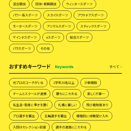
混合競技
団体・新興競技
ウィンタースポーツ
パワー系スポーツ
スカイスポーツ
アウトドアスポーツ
モータースポーツ
アニマルスポーツ
スティックスポーツ
マインドスポーツ
eスポーツ
総合スポーツ
パラスポーツ
その他
おすすめキーワード
すべて
Keywords
元プロのコーチがいる
1学年20名以上
少数精鋭
チームとスクールが連携
勝ちにこだわる
楽しくが第一
私生活・態度に重きを置く
礼儀に厳しい
飛び級制度あり
プロ選手を輩出
五輪選手を輩出
積極的に体験受け入れ
入団はセレクション前提
選手の進路にこだわる