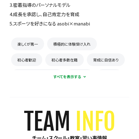
3.密着指導のパーソナルモデル
4.成長を承認し、自己肯定力を育成
5.スポーツを好きになる asobi×manabi
楽しくが第一
積極的に体験受け入れ
初心者歓迎
初心者多数在籍
育成に自信あり
コーチとの距離感が近い
少数精鋭
週1練習
練習場所は1つに固定
体験無料
見学可能
月謝が10,000円以下
年会費なし
TEAM
INFO
初回購入品あり
保護者の当番なし
チーム・スクール・教室・習い事情報