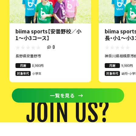
biima sports【安曇野校／小
biima spo
1〜小3コース】
長・小1～小3
0
長野県安曇野市
神奈川県相模原市
月謝
8,980円
月謝
9,980円
対象年代
小学生
対象年代
幼児・小学
一覧を見る
JOIN US?