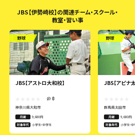
JBS【伊勢崎校】の関連チーム・スクール・
教室・習い事
野球
野球
JBS【アストロ大和校】
JBS【アピナ
0
神奈川県大和市
群馬県太田市
月謝
9,680円
月謝
9,680円
対象年代
小学生・中学生
対象年代
小学生・中