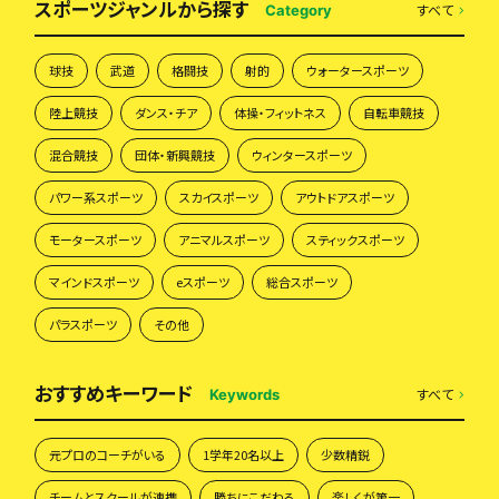
スポーツジャンルから探す
すべて
Category
球技
武道
格闘技
射的
ウォータースポーツ
陸上競技
ダンス・チア
体操・フィットネス
自転車競技
混合競技
団体・新興競技
ウィンタースポーツ
パワー系スポーツ
スカイスポーツ
アウトドアスポーツ
モータースポーツ
アニマルスポーツ
スティックスポーツ
マインドスポーツ
eスポーツ
総合スポーツ
パラスポーツ
その他
おすすめキーワード
すべて
Keywords
元プロのコーチがいる
1学年20名以上
少数精鋭
チームとスクールが連携
勝ちにこだわる
楽しくが第一