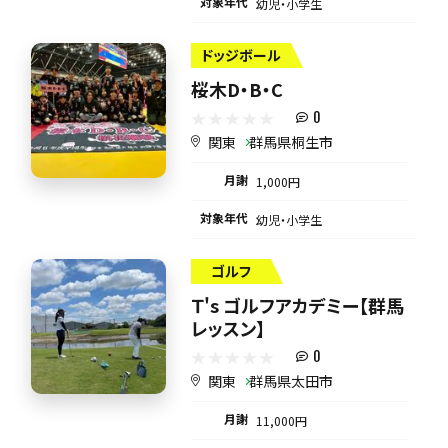
対象年代
幼児・小学生
ドッジボール
桜木D・B・C
0
関東
群馬県桐生市
月謝
1,000円
対象年代
幼児・小学生
ゴルフ
Ｔ's ゴルフアカデミー【群馬
レッスン】
0
関東
群馬県太田市
月謝
11,000円