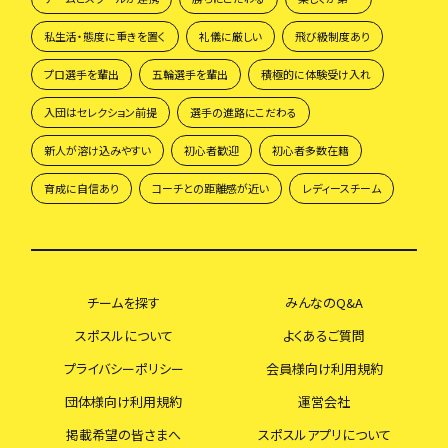
私生活・態度に重きを置く
礼儀に厳しい
飛び級制度あり
プロ選手を輩出
五輪選手を輩出
積極的に体験受け入れ
入団はセレクション前提
選手の進路にこだわる
新人が溶け込みやすい
初心者歓迎
初心者多数在籍
育成に自信あり
コーチとの距離感が近い
レディースチーム
チームを探す
みんなのQ&A
スポスルについて
よくあるご質問
プライバシーポリシー
会員様向け利用規約
団体様向け利用規約
運営会社
掲載希望の皆さまへ
スポスルアプリについて