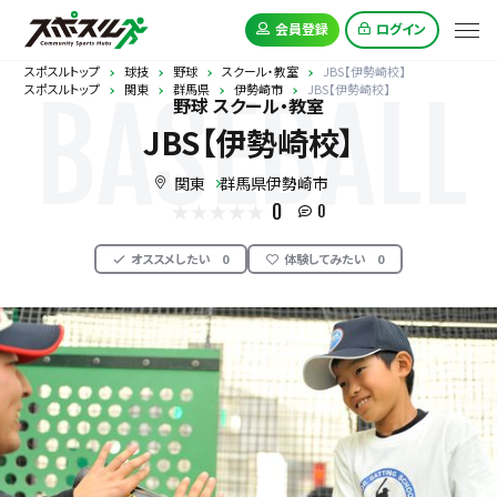
会員登録
ログイン
スポスルトップ
球技
野球
スクール・教室
JBS【伊勢崎校】
スポスルトップ
関東
群馬県
伊勢崎市
JBS【伊勢崎校】
BASEBALL
野球 スクール・教室
JBS【伊勢崎校】
関東
群馬県伊勢崎市
0
0
オススメしたい
0
体験してみたい
0