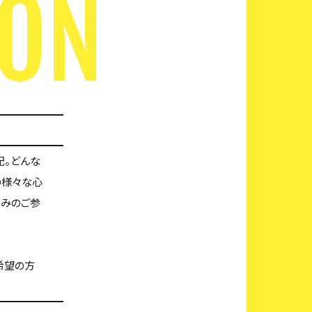
SON
配。どんな
の様々な心
のみのご参
希望の方