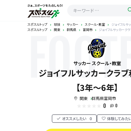
さぁ、スポーツをたのしもう！
スポスルトップ
球技
サッカー
スクール・教室
ジョイフルサッ
スポスルトップ
関東
群馬県
富岡市
ジョイフルサッカークラブ
FOOT
サッカー スクール・教室
ジョイフルサッカークラブ
【3年～6年】
関東
群馬県富岡市
0
0
オススメしたい
0
体験してみた