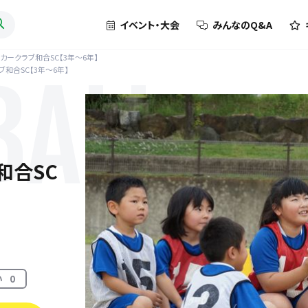
イベント・大会
みんなのQ&A
カークラブ和合SC【3年～6年】
和合SC【3年～6年】
BALL
和合SC
い
0