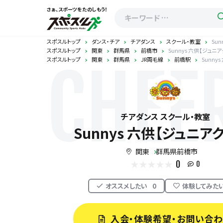
さぁ、スポーツをたのしもう！
スポスルトップ
ダンス・チア
チアダンス
スクール・教室
Su
スポスルトップ
関東
群馬県
前橋市
Sunnys 六供【ジュニ
スポスルトップ
関東
群馬県
JR両毛線
前橋駅
Sunny
CHEE
チアダンス スクール・教室
Sunnys 六供【ジュニア
関東
群馬県前橋市
0
0
オススメしたい
0
体験してみた
入会・体験希望・お問い合