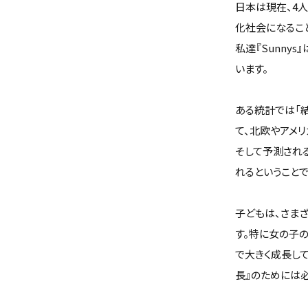
日本は現在、4人
化社会になるこ
私達『Sunny
います。
ある統計では「
て、北欧やアメ
そして予測され
れるということで
子どもは、さま
す。特に女の子
で大きく成長し
長』のためには必