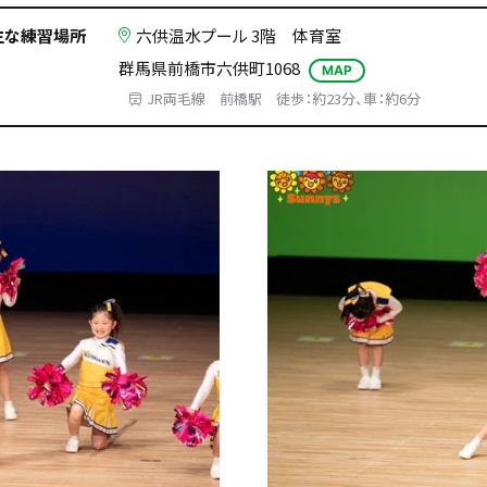
主な練習場所
六供温水プール 3階 体育室
群馬県前橋市六供町1068
MAP
JR両毛線 前橋駅 徒歩：約23分、車：約6分