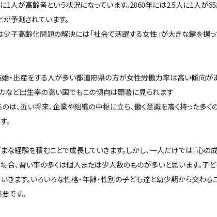
に1人が高齢者という状況になっています。2060年には2.5人に1人が
とが予測されています。
s』は少子高齢化問題の解決には「社会で活躍する女性」が大きな鍵を握
結婚・出産をする人が多い都道府県の方が女性労働力率は高い傾向があ
リカなど出生率の高い国でもこの傾向は顕著に見られます
るのは、近い将来、企業や組織の中枢に立ち、働く意識を高く持った多く
す。
ざまな経験を積むことで成長していきます。しかし、一人だけでは『心の
の場合、習い事の多くは個人または少人数のものが多いと思います。子
ていきます。いろいろな性格・年齢・性別の子ども達と幼少期から交わる
要です。