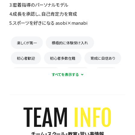
3.密着指導のパーソナルモデル
4.成長を承認し、自己肯定力を育成
5.スポーツを好きになる asobi×manabi
楽しくが第一
積極的に体験受け入れ
初心者歓迎
初心者多数在籍
育成に自信あり
コーチとの距離感が近い
少数精鋭
週1練習
練習場所は1つに固定
体験無料
見学可能
月謝が10,000円以下
年会費なし
TEAM
INFO
初回購入品あり
保護者の当番なし
チーム・スクール・教室・習い事情報