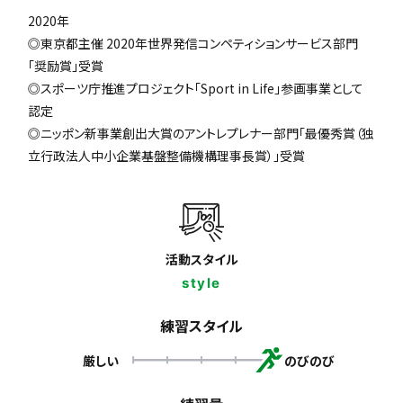
2020年
◎東京都主催 2020年世界発信コンペティションサービス部門
「奨励賞」受賞
◎スポーツ庁推進プロジェクト「Sport in Life」参画事業として
認定
◎ニッポン新事業創出大賞のアントレプレナー部門「最優秀賞（独
立行政法人中小企業基盤整備機構理事長賞）」受賞
活動スタイル
style
練習スタイル
厳しい
のびのび