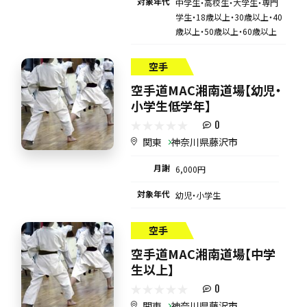
対象年代
中学生・高校生・大学生・専門
学生・18歳以上・30歳以上・40
歳以上・50歳以上・60歳以上
空手
空手道MAC湘南道場【幼児・
小学生低学年】
0
関東
神奈川県藤沢市
月謝
6,000円
対象年代
幼児・小学生
空手
空手道MAC湘南道場【中学
生以上】
0
関東
神奈川県藤沢市