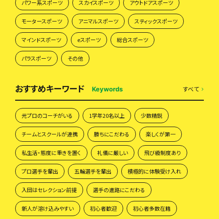
パワー系スポーツ
スカイスポーツ
アウトドアスポーツ
モータースポーツ
アニマルスポーツ
スティックスポーツ
マインドスポーツ
eスポーツ
総合スポーツ
パラスポーツ
その他
おすすめキーワード
すべて
Keywords
元プロのコーチがいる
1学年20名以上
少数精鋭
チームとスクールが連携
勝ちにこだわる
楽しくが第一
私生活・態度に重きを置く
礼儀に厳しい
飛び級制度あり
プロ選手を輩出
五輪選手を輩出
積極的に体験受け入れ
入団はセレクション前提
選手の進路にこだわる
新人が溶け込みやすい
初心者歓迎
初心者多数在籍