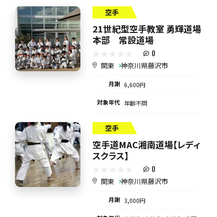
空手
21世紀型空手教室 勇輝道場
本部 常設道場
0
関東
神奈川県藤沢市
月謝
6,600円
対象年代
年齢不問
空手
空手道MAC湘南道場【レディ
スクラス】
0
関東
神奈川県藤沢市
月謝
3,000円