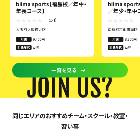
biima sports【福島校／年中・
biima spo
年長コース】
／年少・年中
0
大阪府大阪市北区
京都府京都市南区
月謝
9,400円
月謝
8,800円
対象年代
幼児
対象年代
幼児
一覧を見る
JOIN US?
同じエリアのおすすめチーム・スクール・教室・
習い事