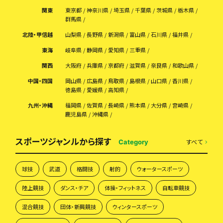
関東
東京都
神奈川県
埼玉県
千葉県
茨城県
栃木県
群馬県
北陸・甲信越
山梨県
長野県
新潟県
富山県
石川県
福井県
東海
岐阜県
静岡県
愛知県
三重県
関西
大阪府
兵庫県
京都府
滋賀県
奈良県
和歌山県
中国・四国
岡山県
広島県
鳥取県
島根県
山口県
香川県
徳島県
愛媛県
高知県
九州・沖縄
福岡県
佐賀県
長崎県
熊本県
大分県
宮崎県
鹿児島県
沖縄県
スポーツジャンルから探す
すべて
Category
球技
武道
格闘技
射的
ウォータースポーツ
陸上競技
ダンス・チア
体操・フィットネス
自転車競技
混合競技
団体・新興競技
ウィンタースポーツ