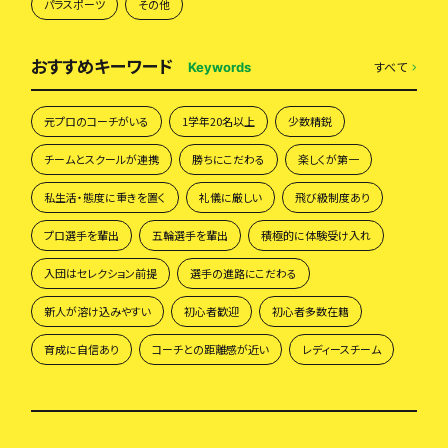
パラスポーツ
その他
おすすめキーワード
すべて
Keywords
元プロのコーチがいる
1学年20名以上
少数精鋭
チームとスクールが連携
勝ちにこだわる
楽しくが第一
私生活・態度に重きを置く
礼儀に厳しい
飛び級制度あり
プロ選手を輩出
五輪選手を輩出
積極的に体験受け入れ
入団はセレクション前提
選手の進路にこだわる
新人が溶け込みやすい
初心者歓迎
初心者多数在籍
育成に自信あり
コーチとの距離感が近い
レディースチーム