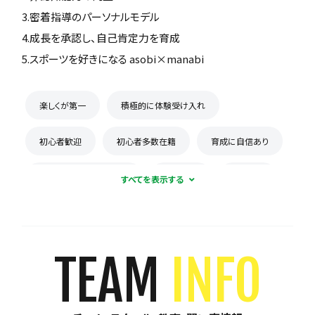
3.密着指導のパーソナルモデル
4.成長を承認し、自己肯定力を育成
5.スポーツを好きになる asobi×manabi
楽しくが第一
積極的に体験受け入れ
初心者歓迎
初心者多数在籍
育成に自信あり
コーチとの距離感が近い
少数精鋭
週1練習
練習場所は1つに固定
体験無料
見学可能
月謝が10,000円以下
年会費なし
TEAM
INFO
初回購入品あり
保護者の当番なし