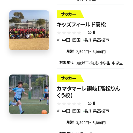
サッカー
キッズフィールド高松
0
中国・四国
香川県高松市
月謝
2,500円〜6,000円
対象年代
3歳以下・幼児・小学生・中学生
サッカー
カマタマーレ讃岐【高松りん
くう校】
0
中国・四国
香川県高松市
月謝
3,300円〜5,800円