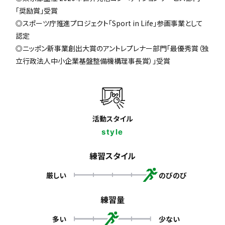
「奨励賞」受賞
◎スポーツ庁推進プロジェクト「Sport in Life」参画事業として
認定
◎ニッポン新事業創出大賞のアントレプレナー部門「最優秀賞（独
立行政法人中小企業基盤整備機構理事長賞）」受賞
活動スタイル
style
練習スタイル
厳しい
のびのび
練習量
多い
少ない