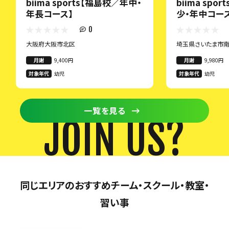
biima sports【福島校／年中・
biima spo
年長コース】
少・年中コー
0
大阪府大阪市北区
埼玉県さいたま市
月謝
9,400円
月謝
9,980円
対象年代
幼児
対象年代
幼児
一覧を見る
JOIN US?
同じエリアのおすすめチーム・スクール・教室・
習い事