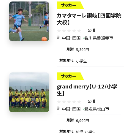
サッカー
カマタマーレ讃岐【四国学院
大校】
0
中国・四国
香川県善通寺市
月謝
5,300円
対象年代
小学生
サッカー
grand merry【U-12/小学
生】
0
中国・四国
愛媛県松山市
月謝
6,000円
対象年代
幼児・小学生