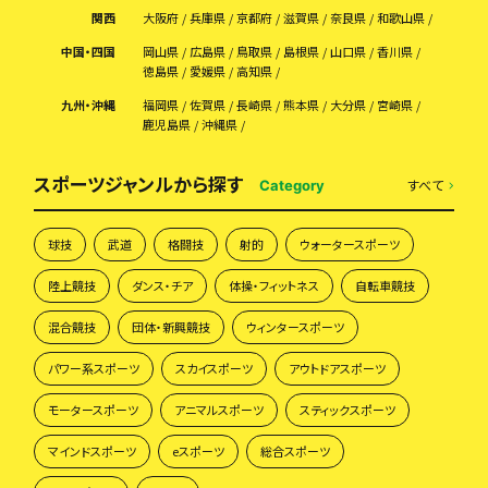
関西
大阪府
兵庫県
京都府
滋賀県
奈良県
和歌山県
中国・四国
岡山県
広島県
鳥取県
島根県
山口県
香川県
徳島県
愛媛県
高知県
九州・沖縄
福岡県
佐賀県
長崎県
熊本県
大分県
宮崎県
鹿児島県
沖縄県
スポーツジャンルから探す
すべて
Category
球技
武道
格闘技
射的
ウォータースポーツ
陸上競技
ダンス・チア
体操・フィットネス
自転車競技
混合競技
団体・新興競技
ウィンタースポーツ
パワー系スポーツ
スカイスポーツ
アウトドアスポーツ
モータースポーツ
アニマルスポーツ
スティックスポーツ
マインドスポーツ
eスポーツ
総合スポーツ