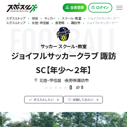
会員登録
ログイン
スポスルトップ
球技
サッカー
スクール・教室
ジョイフルサッカークラブ 諏訪SC【年少～２年】
スポスルトップ
北陸・甲信越
長野県
諏訪市
ジョイフルサッカークラブ 諏訪SC【年少～２年】
FOOTBALL
サッカー スクール・教室
ジョイフルサッカークラブ 諏訪
SC【年少～２年】
北陸・甲信越
長野県諏訪市
0
0
オススメしたい
0
体験してみたい
0