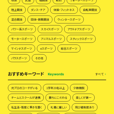
球技
武道
格闘技
射的
ウォータースポーツ
陸上競技
ダンス・チア
体操・フィットネス
自転車競技
混合競技
団体・新興競技
ウィンタースポーツ
パワー系スポーツ
スカイスポーツ
アウトドアスポーツ
モータースポーツ
アニマルスポーツ
スティックスポーツ
マインドスポーツ
eスポーツ
総合スポーツ
パラスポーツ
その他
おすすめキーワード
すべて
Keywords
元プロのコーチがいる
1学年20名以上
少数精鋭
チームとスクールが連携
勝ちにこだわる
楽しくが第一
私生活・態度に重きを置く
礼儀に厳しい
飛び級制度あり