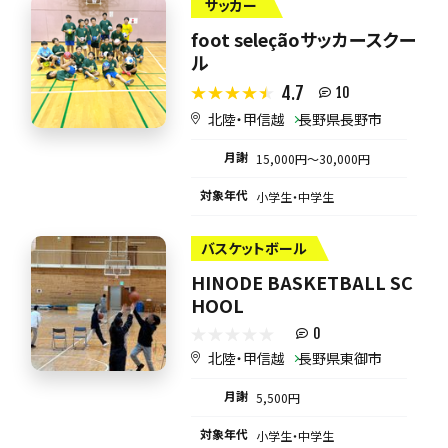
サッカー
foot seleçãoサッカースクー
ル
4.7
10
北陸・甲信越
長野県長野市
月謝
15,000円〜30,000円
対象年代
小学生・中学生
バスケットボール
HINODE BASKETBALL SC
HOOL
0
北陸・甲信越
長野県東御市
月謝
5,500円
対象年代
小学生・中学生