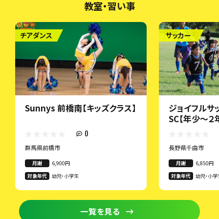
教室・習い事
チアダンス
サッカー
Sunnys 前橋南【キッズクラス】
ジョイフルサ
SC【年少～２
0
群馬県前橋市
長野県千曲市
月謝
6,900円
月謝
6,850円
対象年代
幼児・小学生
対象年代
幼児・小学
一覧を見る