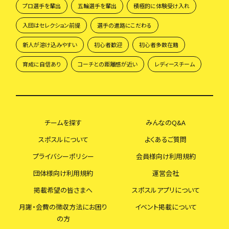
プロ選手を輩出
五輪選手を輩出
積極的に体験受け入れ
入団はセレクション前提
選手の進路にこだわる
新人が溶け込みやすい
初心者歓迎
初心者多数在籍
育成に自信あり
コーチとの距離感が近い
レディースチーム
チームを探す
みんなのQ&A
スポスルについて
よくあるご質問
プライバシーポリシー
会員様向け利用規約
団体様向け利用規約
運営会社
掲載希望の皆さまへ
スポスルアプリについて
月謝・会費の徴収方法にお困り
イベント掲載について
の方