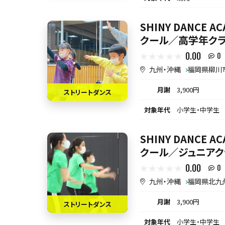
SHINY DANCE 
クール／高学年クラ
0.00
0
九州・沖縄
福岡県柳川
月謝
3,900円
ストリートダンス
対象年代
小学生・中学生
SHINY DANCE 
クール／ジュニアク
0.00
0
九州・沖縄
福岡県北九
月謝
3,900円
ストリートダンス
対象年代
小学生・中学生