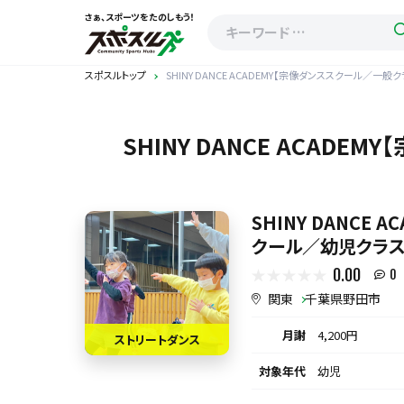
さぁ、スポーツをたのしもう！
スポスルトップ
SHINY DANCE ACADEMY【宗像ダンススクール／一
SHINY DANCE ACA
SHINY DANCE 
クール／幼児クラス
0.00
0
関東
千葉県野田市
月謝
4,200円
ストリートダンス
対象年代
幼児