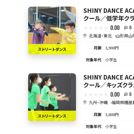
SHINY DANCE 
クール／低学年クラ
0.00
0
北海道・東北
山形県山
月謝
3,900円
ストリートダンス
対象年代
小学生
SHINY DANCE 
クール／キッズクラ
0.00
0
九州・沖縄
福岡県糟屋
月謝
3,800円
ストリートダンス
対象年代
小学生