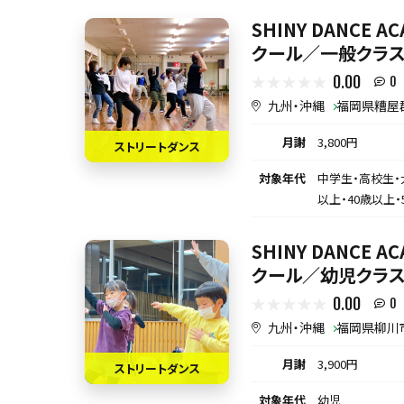
SHINY DANCE 
クール／一般クラス
0.00
0
九州・沖縄
福岡県糟屋
月謝
3,800円
ストリートダンス
対象年代
中学生・高校生・
以上・40歳以上・
SHINY DANCE 
クール／幼児クラス
0.00
0
九州・沖縄
福岡県柳川
月謝
3,900円
ストリートダンス
対象年代
幼児