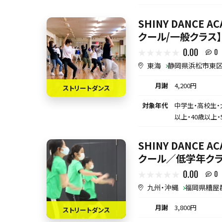
SHINY DANCE 
クール/一般クラス
0.00
0
東海
静岡県浜松市東
月謝
4,200円
ストリートダンス
対象年代
中学生・高校生・
以上・40歳以上・
SHINY DANCE 
クール／低学年クラ
0.00
0
九州・沖縄
福岡県糟屋
月謝
3,800円
ストリートダンス