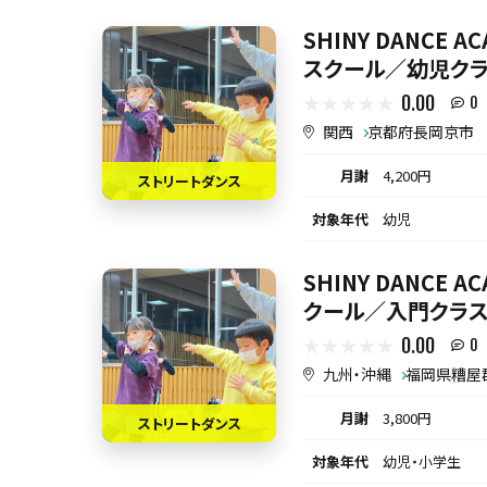
SHINY DANCE 
スクール／幼児クラ
0.00
0
関西
京都府長岡京市
月謝
4,200円
ストリートダンス
対象年代
幼児
SHINY DANCE 
クール／入門クラス
0.00
0
九州・沖縄
福岡県糟屋
月謝
3,800円
ストリートダンス
対象年代
幼児・小学生