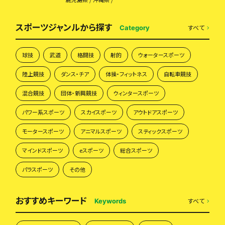
スポーツジャンルから探す
すべて
Category
球技
武道
格闘技
射的
ウォータースポーツ
陸上競技
ダンス・チア
体操・フィットネス
自転車競技
混合競技
団体・新興競技
ウィンタースポーツ
パワー系スポーツ
スカイスポーツ
アウトドアスポーツ
モータースポーツ
アニマルスポーツ
スティックスポーツ
マインドスポーツ
eスポーツ
総合スポーツ
パラスポーツ
その他
おすすめキーワード
すべて
Keywords