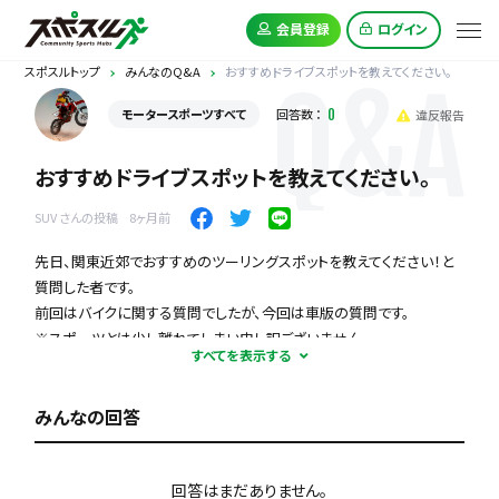
会員登録
ログイン
スポスルトップ
みんなのQ&A
おすすめドライブスポットを教えてください。
Q&A
モータースポーツすべて
回答数 ：
0
違反報告
おすすめドライブスポットを教えてください。
SUV さんの投稿
8ヶ月前
先日、関東近郊でおすすめのツーリングスポットを教えてください！と
質問した者です。
前回はバイクに関する質問でしたが、今回は車版の質問です。
※スポーツとは少し離れてしまい申し訳ございません。
良い雰囲気の背景をバックに愛車の写真を撮れるようなスポットを探
みんなの回答
しています。
知っている方、教えてください！
回答はまだありません。