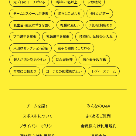
元プロのコーチがいる
1学年20名以上
少数精鋭
チームとスクールが連携
勝ちにこだわる
楽しくが第一
私生活・態度に重きを置く
礼儀に厳しい
飛び級制度あり
プロ選手を輩出
五輪選手を輩出
積極的に体験受け入れ
入団はセレクション前提
選手の進路にこだわる
新人が溶け込みやすい
初心者歓迎
初心者多数在籍
育成に自信あり
コーチとの距離感が近い
レディースチーム
チームを探す
みんなのQ&A
スポスルについて
よくあるご質問
プライバシーポリシー
会員様向け利用規約
団体様向け利用規約
運営会社