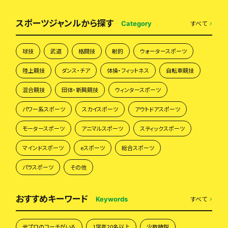
スポーツジャンルから探す
すべて
Category
球技
武道
格闘技
射的
ウォータースポーツ
陸上競技
ダンス・チア
体操・フィットネス
自転車競技
混合競技
団体・新興競技
ウィンタースポーツ
パワー系スポーツ
スカイスポーツ
アウトドアスポーツ
モータースポーツ
アニマルスポーツ
スティックスポーツ
マインドスポーツ
eスポーツ
総合スポーツ
パラスポーツ
その他
おすすめキーワード
すべて
Keywords
元プロのコーチがいる
1学年20名以上
少数精鋭