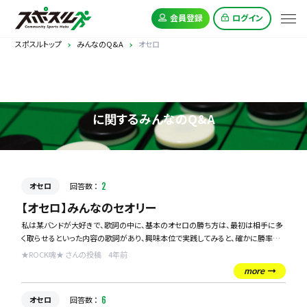
会員登録
ログイン
スポスルトップ
みんなのQ&A
オセロ
オセロ
に関するみんなのQ&A
オセロ
回答数 ：
2
【オセロ】みんなのセオリー
私は某バンドが大好きで、歌詞の中に、基本のオセロの勝ち方は、最初は相手に多
く取らせるといった内容の歌詞があり、興味本位で実践してみると、確かに勝率が
高い気がしています。
★ROCK魂★ さんの投稿
4年前
単純に私が戦った相手が弱いという可能性もあるので、同じ戦法を使っている方の
more
感想や、私はこう考えてプレイします！など、皆様のプレイスタイルを教えてほしい
です！
オセロ
回答数 ：
6