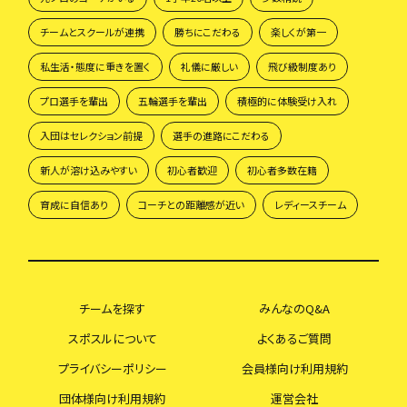
チームとスクールが連携
勝ちにこだわる
楽しくが第一
私生活・態度に重きを置く
礼儀に厳しい
飛び級制度あり
プロ選手を輩出
五輪選手を輩出
積極的に体験受け入れ
入団はセレクション前提
選手の進路にこだわる
新人が溶け込みやすい
初心者歓迎
初心者多数在籍
育成に自信あり
コーチとの距離感が近い
レディースチーム
チームを探す
みんなのQ&A
スポスルについて
よくあるご質問
プライバシーポリシー
会員様向け利用規約
団体様向け利用規約
運営会社