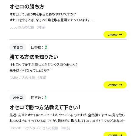
オセロの勝ち方
オセロって、四つ角を取ると勝ちやすいですか？
オセロをやるとき、なるべく角を取る意識でやっています。
また、四つ角を相手に取られてしまったとき、勝手段はあるのでしょうか。
coco さんの投稿
3年前
オセロは気軽にできるので好きなんです～
more
オセロ
回答数 ：
2
勝てる方法を知りたい
オセロって後手が勝つとかジンクスありません？
先手は不利なんでしょうか？
角は取ると勝てる気がする気がしますが、実際どうしたら勝てるか知りたいです！！
GABA さんの投稿
3年前
教えて下さい☆
more
オセロ
回答数 ：
1
オセロで勝つ方法教えて下さい！
最近、友達とオセロにハマっておりやっているのですが、全然勝てません。角を取ら
れないようにやっているのですが、最終的に取られてしまいます！コツなどあれば教
えて欲しいです！
ファンキーファンタズマ さんの投稿
2年前
more