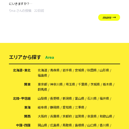
にいきますか？
平均値が知りたく、質問してみました！
りna さんの投稿
22日前
more
エリアから探す
Area
北海道・東北
北海道
青森県
岩手県
宮城県
秋田県
山形県
福島県
関東
東京都
神奈川県
埼玉県
千葉県
茨城県
栃木県
群馬県
北陸・甲信越
山梨県
長野県
新潟県
富山県
石川県
福井県
東海
岐阜県
静岡県
愛知県
三重県
関西
大阪府
兵庫県
京都府
滋賀県
奈良県
和歌山県
中国・四国
岡山県
広島県
鳥取県
島根県
山口県
香川県