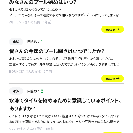
みなさんのプール始めはいつ？
4月に入り、暖かくなってきましたね～
プールでのんびり泳いで運動するのが趣味なのですが、プールに行ってしまえば楽
しいのですが寒い時期は家から出るのが億劫で、なかなか行けていませんでした。
グロモント さんの投稿
1年前
more
そろそろ暖かくなってきたので行こうかなーと思いつつ、皆さんはどんなタイミング
でプールに行き始めるのが一般的なのか、気になりました！
水泳
回答数 ：
1
皆さんの今年のプール開きはいつでしたか？
あれ？梅雨はどこいった！？という勢いで猛暑日が押し寄せた今夏でしたね。
正直今すぐにでもプールを解禁したいのですが、タイミング悪く足を骨折してしまっ
たので、こんなに暑いのにまだプール開きできていないおじさんです。
BOUNCER さんの投稿
1年前
more
例年なら少しでも夏を感じたら速攻でプールに行ってるのに・・・！！！
水泳
回答数 ：
2
皆さんは今年はいつプール解禁しましたか？
やはり例年より早かった人が多いのでしょうか？
水泳でタイムを縮めるために意識しているポイント、
気になったので質問しました！
ありますか？
こんにちは！水泳をずっと続けていて、最近はただ泳ぐだけではなくタイムやフォー
ムの精度を意識するようになりました。特にクロールや平泳ぎでの無駄な動きを減
らし、効率よく泳げるようになりたいのですが、いざ意識し始めるといろんな課題が
シルコットん さんの投稿
1年前
見えてきて難しいですね…。