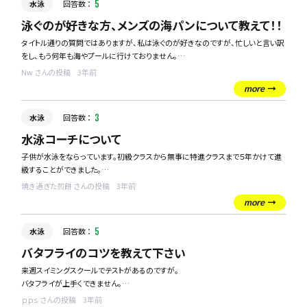
水泳
回答数 ：
5
泳ぐのが好きな方、メンズの海パンについて教えて！！
タイトル通りの質問ではありますが、私は泳ぐのが好きなのですが、忙しいと言い訳
をし、もう何年も海やプールに行けておりません。
今年こそは海にも行きたいし、プールもリゾートテイストの強いアミューズメント型
Nw さんの投稿
3年前
のプールから、市民プールに行ってがっつり泳ぐなど、ウォータースポーツにどっぷ
more
りつかろうとしております！！
が、早速出ばなをくじかれました。体験も変化し、昔の海パンがまったく入りません
水泳
回答数 ：
3
でした。。
水泳コーチについて
まずは海パンを買うところからのスタートですが、海やレジャー型のプールで使え
子供が水泳をならっています。初級クラスから無事に特進クラスまで５年かけて進
そうなゆったりとしたデザインの海パンを買うか、市民プールでよく見るような、機
級することができました。
能性重視のぴっちりとしたものを買おうか迷っています。。
将来は、水泳を教える人になりたいといっています。
どっちがいいか、ご意見ください！！
焼き過ぎた煎餅 さんの投稿
3年前
調べてみると、「コーチ３」と「コーチ４」と二種あり、違いとしてレベルが高いのかあ
more
まりわかっていません。どちらもジュニアを対象とした資格なのでしょうか・・？
水泳
回答数 ：
5
また、メディカルコンディショニングという資格も親としては気になります。
水泳以外にもその他全般のスポーツに適応するのでしょうか？
バタフライのコツを教えて下さい
来週スイミングスクールでテストがあるのですが。
バタフライが上手くできません。
ｐｐｓ さんの投稿
3年前