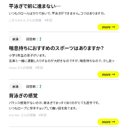
年中、年長まで待ってから習わせる方が良いのか迷います。
平泳ぎで前に進まない…
皆さんどうされてますか？
いつもクロールばかりで泳いで、平泳ぎができません。コツはありますか。
こきんちゃん さんの投稿
4年前
more
水泳
回答数 ：
2
喘息持ちにおすすめのスポーツはありますか？
小学５年生の息子がいます。
友達と一緒に運動したりするのが大好きなのですが、喘息持ちなので、少し走った
りするとすぐに行息切れしてしまい、とても苦しそうです、、
miyu さんの投稿
4年前
more
喘息には水泳がいいとよく聞きますが、本人は水泳はあまり乗り気でなないみたい
です。
水泳
回答数 ：
2
喘息持ちでもできるスポーツなどはありますか？
よろしくお願い致します。
背泳ぎの感覚
バランス感覚がないのか、背泳ぎでまっすぐ泳ぐのがとても苦手です。
いつもロープに空手チョップして痛い目を見てます。
練習で克服した方、直し方教えてください！
ma-bo- さんの投稿
4年前
more