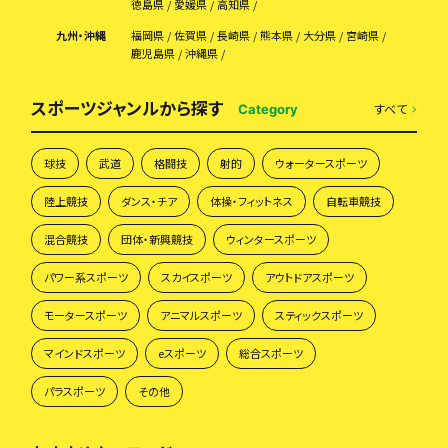
徳島県
愛媛県
高知県
九州・沖縄
福岡県
佐賀県
長崎県
熊本県
大分県
宮崎県
鹿児島県
沖縄県
スポーツジャンルから探す
すべて
Category
球技
武道
格闘技
射的
ウォータースポーツ
陸上競技
ダンス・チア
体操・フィットネス
自転車競技
混合競技
団体・新興競技
ウィンタースポーツ
パワー系スポーツ
スカイスポーツ
アウトドアスポーツ
モータースポーツ
アニマルスポーツ
スティックスポーツ
マインドスポーツ
eスポーツ
総合スポーツ
パラスポーツ
その他