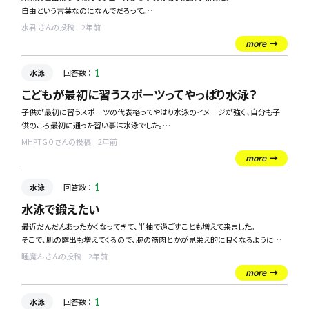
有識者の方、教えてください。
自由という言葉なのになんでだろって。
意味とか、歴史的なことが分かる方いましたら教えてくれると嬉しいです。
水君 さんの投稿
2年前
more
水泳
回答数 ：
1
こどもが最初に習うスポーツってやっぱり水泳？
子供が最初に習うスポーツの代表格ってやはり水泳のイメージが強く、自分も子
供のころ最初に通った習い事は水泳でした。
MHPTG０ さんの投稿
2年前
これって今の時代でも変わりないですかね？
more
後は、何歳ぐらいから通い始めるのが一般的なんでしょうか？
水泳
回答数 ：
1
他にもイマドキはこんなスポーツもおすすめですよ！などあれば教えてください！
水泳で鍛えたい
最近だんだんあったかくなってきて、半袖で過ごすことも増えて来ました。
そこで、肌の露出も増えてくるので、腕の筋肉とかが見栄え的に良くなるようにした
いなと思っていて、水泳を始めようかなと考えています！
睡魔ん さんの投稿
2年前
more
水泳でこの泳ぎ方をすれば、腕の筋肉がつくとか、バランスよく鍛えられるみたいな
泳ぎ方ってあるのでしょうか？
水泳
回答数 ：
1