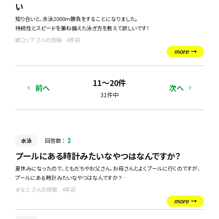
い
知り合いと、水泳2000m勝負をすることになりました。
持続性とスピードを兼ね備えた泳ぎ方を教えて欲しいです！
紙コップ さんの投稿
4年前
more
11〜20件
前へ
次へ
31件中
水泳
回答数 ：
3
プールにある時計みたいなやつはなんですか？
夏休みになったので、ともだちやお父さん、お母さんとよくプールに行くのですが、
プールにある時計みたいなやつはなんですか？
ふつうの時計とちがってグルグルたくさん回っていて面白いです。
まなと さんの投稿
4年前
more