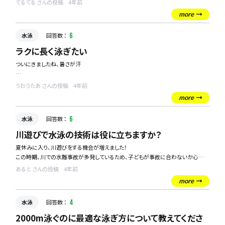
みなさんのプールの楽しみ方も合わせて教えてくれたら嬉しいです！
てるてる さんの投稿
4年前
近くのジムにプールがあると聞き、通ってみたいなと考えております。
more
20年前くらいに水泳教室に通っていただけなので、本格的に長距離を泳ぐことはい
水泳
回答数 ：
6
きなりは厳しいと思うのですが、ジムでプールを利用していく際に、周りに迷惑をか
けないか不安です。
ラクに長く泳ぎたい
ついにきましたね、暑さが汗
初心者コースのように、レベル別でコースなど分かれているのでしょうか。
休憩しながら泳ぎたいので、自分のペースを維持しながら泳げるジムってあるので
暑い時期に私が行きたくなるのはプールです。
しょうか。
うおうたあ さんの投稿
4年前
幼いころから水泳教室に通っていたこともあり、この時期になるとプールへ行きた
more
くなります。
水泳
回答数 ：
6
以前、家の近くにある市民プールに行った際に、隣のコースで優雅に長い距離を泳
いでいる方がおり、私もあんな感じで泳いでみたいのですが、いつも全力で泳ぎ、50
川遊びで水泳の技術は役に立ちますか？
mくらいでゼーゼー言って疲れてしまいます。
夏休みに入り、川遊びをする機会が増えました！
この時期、川での水難事故が多発しているため、子どもが事故に合わないか心配し
ゆっくりでいいので、長い距離を泳げるようになる秘訣ってあったりしますか？
ています。
隣のコースから羨ましいと思われるような泳ぎをしてみたいです笑
あると さんの投稿
4年前
川遊びでいかせる、水泳で得られる技術はありますでしょうか？
more
水泳
回答数 ：
4
2000m泳ぐのに最適な泳ぎ方について教えてくださ