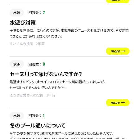
か？
特に、自由形や個人メドレーなど、どの種目に注目すると良いのか知りたいです。
水泳
回答数 ：
2
皆さんのおすすめポイントや、ここに注目するとさらに面白くなるというコツがあ
ればぜひ教えてください！
水遊び対策
子供と夏休みに川に行くのですが、水難事故のニュースも見かけるので、何か対策
できることがあれば教えてください。
すい さんの投稿
2年前
more
水泳
回答数 ：
0
セーヌ川って泳げないんですか？
最近オリンピックのトライアスロンでセーヌ川の話が出てましたが、
セーヌ川ってそんなに汚いんですか？
確かにどぶ川で泳げって言われたら、絶対嫌ですけど、知ってる人いたら教えてくだ
泳ぎ切る男 さんの投稿
1年前
さい！
more
水泳
回答数 ：
1
冬のプール通いについて
今年の夏が暑すぎて、趣味で週末プールに通うようになった社会人です。