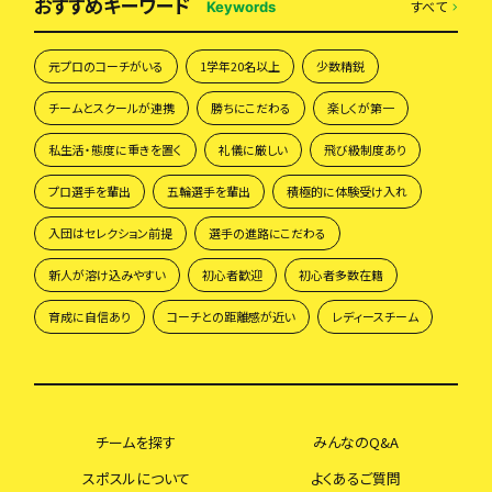
おすすめキーワード
すべて
Keywords
元プロのコーチがいる
1学年20名以上
少数精鋭
チームとスクールが連携
勝ちにこだわる
楽しくが第一
私生活・態度に重きを置く
礼儀に厳しい
飛び級制度あり
プロ選手を輩出
五輪選手を輩出
積極的に体験受け入れ
入団はセレクション前提
選手の進路にこだわる
新人が溶け込みやすい
初心者歓迎
初心者多数在籍
育成に自信あり
コーチとの距離感が近い
レディースチーム
チームを探す
みんなのQ&A
スポスルについて
よくあるご質問