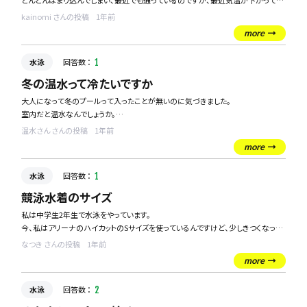
どんどんはまり込んでしまい、最近でも通っているのですが、最近気温が下がってき
たこともあり、行き帰りの道中が億劫でプールに行く足が重くなってきたなと感じ
kainomi さんの投稿
1年前
ております。
more
水泳を趣味にされている方、どのような心持で通い続けていますか？
水泳
回答数 ：
1
冬の温水って冷たいですか
大人になって冬のプールって入ったことが無いのに気づきました。
室内だと温水なんでしょうか。
ちなみに室外のプールは地獄なんでしょうか。
温水さん さんの投稿
1年前
more
水泳
回答数 ：
1
競泳水着のサイズ
私は中学生2年生で水泳をやっています。
今、私はアリーナのハイカットのSサイズを使っているんですけど、少しきつくなって
きたかなと思っています。みなさんの何サイズの水着を着ているのかか気になり、
なつき さんの投稿
1年前
質問してみました。中学生の女子や高校生の方、回答よろしくお願いします。
more
水泳
回答数 ：
2