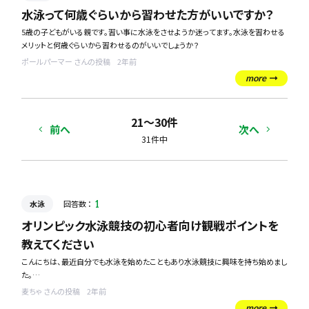
一応幼稚園から小学6年まで水泳はやっていたので、一通りの泳ぎは全てできます！
水泳って何歳ぐらいから習わせた方がいいですか？
5歳の子どもがいる親です。習い事に水泳をさせようか迷ってます。水泳を習わせる
この泳ぎ方で、こういったことを意識するといいですよというような、水泳の仕方を
メリットと何歳ぐらいから習わせるのがいいでしょうか？
教えてください！
ポールパーマー さんの投稿
2年前
more
21〜30件
前へ
次へ
31件中
水泳
回答数 ：
1
オリンピック水泳競技の初心者向け観戦ポイントを
教えてください
こんにちは、最近自分でも水泳を始めたこともあり水泳競技に興味を持ち始めまし
た。
オリンピックが近づいてきたので、水泳種目を楽しみにしております！
麦ちゃ さんの投稿
2年前
初めて観戦する私でも楽しめる種目や注目すべきポイントを教えていただけません
more