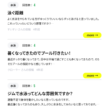
水泳
回答数 ：
4
泳ぐ距離
よく水泳をやられている方がゆっくりでいいいならずっと泳げると言っていました。
これっていったいどういう原理ですか？
すぐしんどくなるのですが、長いことやっているとずっと泳いでいられるようになる
すいすい さんの投稿
4年前
んでしょうか？
more
水泳
回答数 ：
4
暑くなってきたのでプール行きたい！
最近すっかり暑くなってきて、日中は半袖で過ごすことも多くなってきたので、そろ
そろプールの仮説かなと感じています！
クローラー さんの投稿
4年前
プールって、ジムのプールだったり、市民開放のプールだったり、遊びで行くような
more
プールだったり、いろんな種類がありますが、みなさんはどんなプールによく行きま
すか？
水泳
回答数 ：
5
私は以前は、自宅近くのジムにあるプールによく通っていて、会社の帰りとかに寄
ジムで水泳ってどんな雰囲気ですか？
っていたのですが、最近は仕事が忙しく思うように行けておりません。
運動不足で身体を動かしたいなと思っているのですが、
最近暑くなってきたのもあり、久しぶりに水泳をしてみたいなと思っております。
もう少し気軽に行けるところがあればいいなと思い、質問させて頂きました。