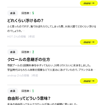
コツなどがありましたら教えて下さい。
more
水泳
回答数 ：
5
どれくらい浮けるの？
ふと思ったのですが、海でおぼれたりしてしまった際、大体人間てどのくらい浮ける
のでしょうか。
背浮きしたまま浮いて待てといいますが、実際にそんなに冷静に浮けるのかも知り
HOT さんの投稿
3年前
たいす。
more
水泳
回答数 ：
2
クロールの息継ぎの仕方
市民プールの1回無料券をゆずってもらい、20年ぶりくらいに水泳をしました。
学生時代はもちろん体育の授業などで人並みに泳げていたので、ブランクはあれ
どさすがに身体が覚えてるもんだと高を括っていたのですが、クロールの息継ぎを
androp さんの投稿
3年前
右からしてたか左からしてたか忘れてしまっており、溺れかけました・・・。
more
他の人を見ていると、だいたいの人が右手を挙げるときに息継ぎをしていたのです
水泳
回答数 ：
1
が、両方で息継ぎをしている人もいて、ますます混乱しました。
自由形ってどういう意味？
利き腕の時に息継ぎが基本なんですかね？
水泳の自由形ってなんでクロールが多いのか疑問に思いました。