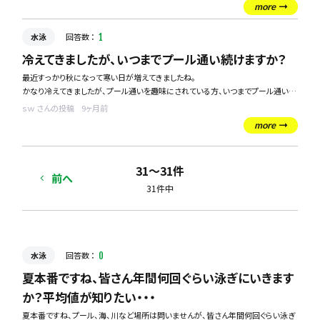
more
皆さんは水泳でタイムを縮めたいとき、どんなことを一番意識していますか？ストロ
水泳
回答数 ：
1
ークの回転数やキックの強さ、呼吸のリズムなど細かいポイントがたくさんあると
思いますが、特に効果的だと感じたものがあれば知りたいです。
冷えてきましたが、いつまでプール通い続けますか？
最近すっかり秋になって寒い日が増えてきましたね。
かなり冷えてきましたが、プール通いを趣味にされている方、いつまでプール通い続
けますか？
ｓｗ さんの投稿
9ヶ月前
僕はまだもうちょっと通い続けたくて、11月中ぐらいは耐えられんじゃないかなと考
more
えています！
31〜31件
前へ
31件中
水泳
回答数 ：
0
夏本番ですね、皆さん年間何回ぐらい泳ぎにいきます
か？平均値が知りたい・・・
夏本番ですね、プール、海、川など場所は問いませんが、皆さん年間何回ぐらい泳ぎ