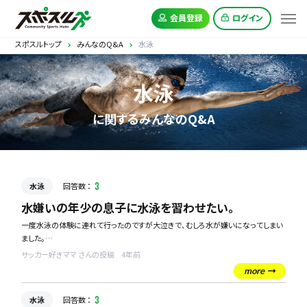
会員登録
ログイン
スポスルトップ
みんなのQ&A
水泳
水泳
に関するみんなのQ&A
水泳
回答数 ：
3
水嫌いの年少の息子に水泳を習わせたい。
一度水泳の体験に連れて行ったのですが大泣きで、むしろ水が嫌いになってしまい
ました。
お風呂のシャワーをジャージャーかけても平気なのですが、一緒に浸からないと1
サッカー好きママ さんの投稿
4年前
人で浴槽に入るのは怖がる状態です。
more
夏に家族でプールにさえ行けません。
せめて水遊びを楽しめるくらいにはなって欲しいです。
水泳
回答数 ：
3
毎週泣かせてまで強引に習わせたらそのうち慣れるものなのか、、、