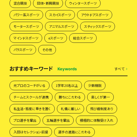
混合競技
団体・新興競技
ウィンタースポーツ
パワー系スポーツ
スカイスポーツ
アウトドアスポーツ
モータースポーツ
アニマルスポーツ
スティックスポーツ
マインドスポーツ
eスポーツ
総合スポーツ
パラスポーツ
その他
おすすめキーワード
すべて
Keywords
元プロのコーチがいる
1学年20名以上
少数精鋭
チームとスクールが連携
勝ちにこだわる
楽しくが第一
私生活・態度に重きを置く
礼儀に厳しい
飛び級制度あり
プロ選手を輩出
五輪選手を輩出
積極的に体験受け入れ
入団はセレクション前提
選手の進路にこだわる