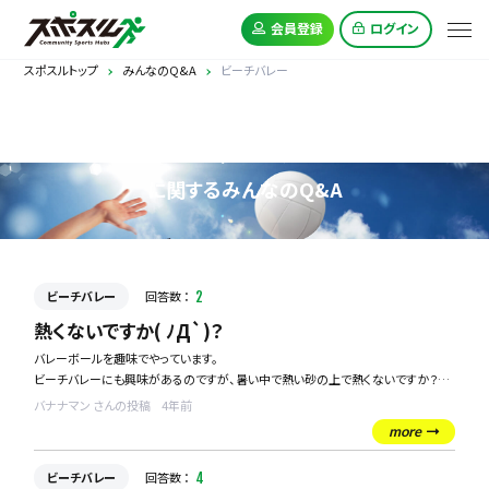
会員登録
ログイン
スポスルトップ
みんなのQ&A
ビーチバレー
ビーチバレー
に関するみんなのQ&A
ビーチバレー
回答数 ：
2
熱くないですか( ﾉД`)？
バレーボールを趣味でやっています。
ビーチバレーにも興味があるのですが、暑い中で熱い砂の上で熱くないですか？
やけどや熱中症などが怖いです、、、、
バナナマン さんの投稿
4年前
more
ビーチバレー
回答数 ：
4