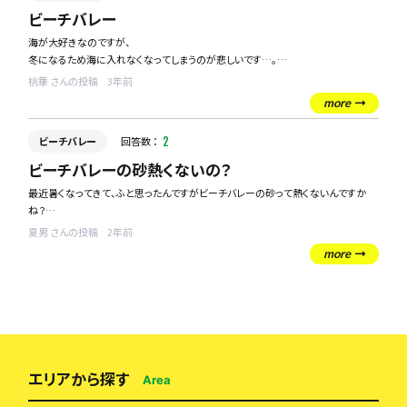
ビーチバレー
海が大好きなのですが、
冬になるため海に入れなくなってしまうのが悲しいです…。
桃華 さんの投稿
3年前
海でビーチバレーをしたいのですが、
more
コートとかって借りられる場所はあるのでしょうか？
ビーチバレー
回答数 ：
2
ビーチバレーの砂熱くないの？
最近暑くなってきて、ふと思ったんですがビーチバレーの砂って熱くないんですか
ね？
水でも撒いてるんでしょうか？
夏男 さんの投稿
2年前
知ってる方いたら教えてください！！
more
エリアから探す
Area