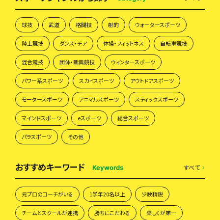
球技
武道
格闘技
射的
ウォータースポーツ
陸上競技
ダンス・チア
体操・フィットネス
自転車競技
混合競技
団体・新興競技
ウィンタースポーツ
パワー系スポーツ
スカイスポーツ
アウトドアスポーツ
モータースポーツ
アニマルスポーツ
スティックスポーツ
マインドスポーツ
eスポーツ
総合スポーツ
パラスポーツ
その他
おすすめキーワード
すべて
Keywords
元プロのコーチがいる
1学年20名以上
少数精鋭
チームとスクールが連携
勝ちにこだわる
楽しくが第一