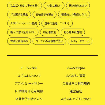
私生活・態度に重きを置く
礼儀に厳しい
飛び級制度あり
プロ選手を輩出
五輪選手を輩出
積極的に体験受け入れ
入団はセレクション前提
選手の進路にこだわる
新人が溶け込みやすい
初心者歓迎
初心者多数在籍
育成に自信あり
コーチとの距離感が近い
レディースチーム
チームを探す
みんなのQ&A
スポスルについて
よくあるご質問
プライバシーポリシー
会員様向け利用規約
団体様向け利用規約
運営会社
掲載希望の皆さまへ
スポスルアプリについて