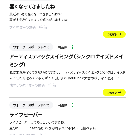
暑くなってきましたね
最近めっきり暑くなってきましたよね！
夏がすぐ近くまで来てる感じがしますよね！
自分は暑いのはあまり好きではないのですが、夏を乗り切るためにも何かウォータ
ぴとか さんの投稿
4年前
ースポーツを新しく始めたいなって思っています。
more
去年はウィンドサーフィンを始めてみて、楽しかったので、続けていきたいなって思
っているのですが、それも今後続けていきながら、また新しく始める時に、平行して
ウォータースポーツすべて
回答数 ：
2
やれるようなウォータースポーツありますか？？
なにかオススメのウォータースポーツあれば是非教えてください！
アーティスティックスイミング（シンクロナイズドスイ
ミング）
私は水泳が全くできないのですが、アーティスティックスイミング（シンクロナイズド
スイミング）をみているのがとても好きで、youtubeで大会の様子などを見ていま
す。
懐かしのダン さんの投稿
4年前
４歳になる娘もどうやら好きみたいなので、この機会にレッスンをうけさせてあげ
more
たいなと思っているのですが、周りにやっている子も少ないので、近所のどこかにな
いか探しています。
ウォータースポーツすべて
回答数 ：
3
都内在住で、都内であればとりあえず行ってみようと思っています。
都内で４歳児の子供の参加可能なスクールがあれば、教えてほしいです。
ライフセーバー
ライフセーバーってかっこいいですよね。
夏のヒーローという感じで、引き締まった体作りにも憧れます。