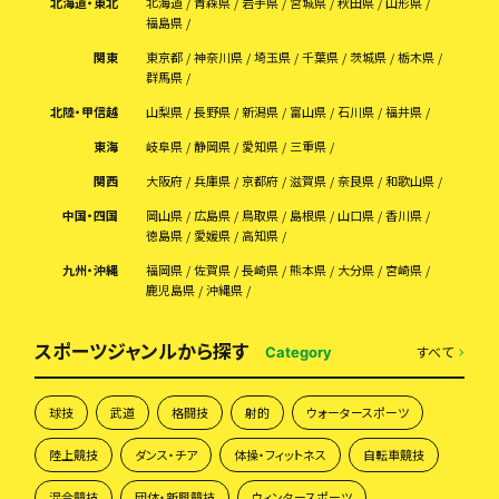
北海道・東北
北海道
青森県
岩手県
宮城県
秋田県
山形県
福島県
関東
東京都
神奈川県
埼玉県
千葉県
茨城県
栃木県
群馬県
北陸・甲信越
山梨県
長野県
新潟県
富山県
石川県
福井県
東海
岐阜県
静岡県
愛知県
三重県
関西
大阪府
兵庫県
京都府
滋賀県
奈良県
和歌山県
中国・四国
岡山県
広島県
鳥取県
島根県
山口県
香川県
徳島県
愛媛県
高知県
九州・沖縄
福岡県
佐賀県
長崎県
熊本県
大分県
宮崎県
鹿児島県
沖縄県
スポーツジャンルから探す
すべて
Category
球技
武道
格闘技
射的
ウォータースポーツ
陸上競技
ダンス・チア
体操・フィットネス
自転車競技
混合競技
団体・新興競技
ウィンタースポーツ