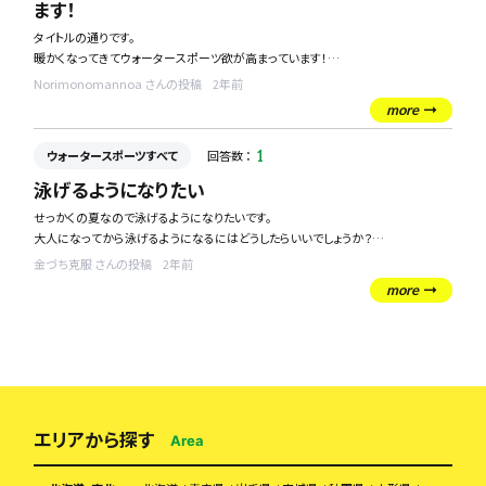
ます！
タイトルの通りです。
暖かくなってきてウォータースポーツ欲が高まっています！
Norimonomannoa さんの投稿
2年前
自身のスキルとしては水泳の泳法を一通りなんとなくできるかなぐらいの一般人レ
more
ベルなのですが、水に触れることが好きで、何かしら水に触れるスポーツを新たに
始めたいなと考えています。
ウォータースポーツすべて
回答数 ：
1
おすすめありますか？
泳げるようになりたい
せっかくの夏なので泳げるようになりたいです。
大人になってから泳げるようになるにはどうしたらいいでしょうか？
スイミングスクールで慣れていくしかないんでしょうか？
金づち克服 さんの投稿
2年前
練習法だったり、泳げる施設分かる方いましたら教えてください！
more
エリアから探す
Area