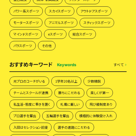
パワー系スポーツ
スカイスポーツ
アウトドアスポーツ
モータースポーツ
アニマルスポーツ
スティックスポーツ
マインドスポーツ
eスポーツ
総合スポーツ
パラスポーツ
その他
おすすめキーワード
すべて
Keywords
元プロのコーチがいる
1学年20名以上
少数精鋭
チームとスクールが連携
勝ちにこだわる
楽しくが第一
私生活・態度に重きを置く
礼儀に厳しい
飛び級制度あり
プロ選手を輩出
五輪選手を輩出
積極的に体験受け入れ
入団はセレクション前提
選手の進路にこだわる