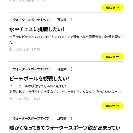
てやん さんの投稿
4年前
ライフセーバーは資格が必要だと聞きました。
more
どんな資格が必要でしょう？
また、有効期限はありますか？
ウォータースポーツすべて
回答数 ：
3
水中チェスに挑戦したい！
先日テレビをつけていて、イギリス・ロンドンで開催された国際大会の映像を観まし
た。
通常1ラウンド2時間から3時間の試合ですが、水中チェスの場合、平均30-40分試
慶 さんの投稿
3年前
合になり、通常より短い時間で試合を行うことができます。
more
「何故わざわざ水中で？」と思いましたが、水中に潜ってからようやくチェスボードを
みることができ、水中の滞在時間のみ、駒を動かすことができます。知力・体力が必
ウォータースポーツすべて
回答数 ：
3
要になり、同時に思考時間が限られているため、瞬発力が必要になります。
駒を動かせずに息継ぎを過ぎると、そのまま相手のターンとなりますが、そんなと
ビーチボールを観戦したい！
ころに私の好奇心が刺激されてしまいました。
ビーチボールの映像を久しぶりに見ました。
実際に砂の上を歩くもの大変なのに、バレーをしているなんて、かっこいいなーと
是非挑戦したいと考えていますが、対戦相手が必要なゲームなので、日本ではどれ
思いました。機会があれば、関東圏で試合を観に行きたいのですが、できれば大き
くらい参加している人がいるのだろうか気になりました。
魏 さんの投稿
3年前
い大会を観戦したいと思っています。強豪が集まるおすすめの大会、知っている方が
また、東京でチーム等があれば知りたいです。
more
いたら是非教えてほしいです。
また、湘南・藤沢近郊でビーチボールのクラブ活動をしているところがあれば教え
ウォータースポーツすべて
回答数 ：
1
てほしいです。
暖かくなってきてウォータースポーツ欲が高まってい