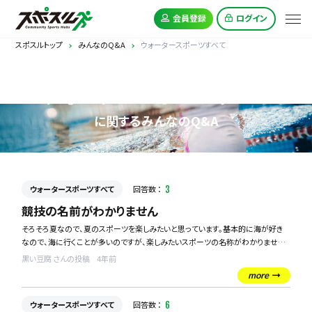
会員登録
ログイン
スポスルトップ
みんなのQ&A
ウォータースポーツすべて
ウォータースポーツすべて
に関するみんなのQ&A
ウォータースポーツすべて
回答数 ：
3
競技の名前がわかりません
そろそろ夏なので、夏のスポーツを楽しみたいと思っています。基本的に海が好き
なので、海に行くことが多いのですが、楽しみたいスポーツの名称がわかりません。
参加したいので、開催地や開催場所等を調べてたいと思っています。
黒い豆腐 さんの投稿
4年前
よく砂浜に旗をさして、だれが一番最初にその旗を取ることができるか競う競技が
more
あると思うのですが、あれはなんていうスポーツなんでしょう？今年はチャレンジし
たいと思っています！！
ウォータースポーツすべて
回答数 ：
6