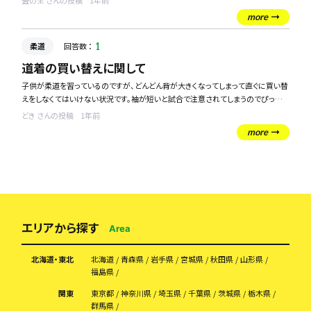
畳の主 さんの投稿
1年前
more
柔道
回答数 ：
1
道着の買い替えに関して
子供が柔道を習っているのですが、どんどん背が大きくなってしまって直ぐに買い替
えをしなくてはいけない状況です。袖が短いと試合で注意されてしまうのでぴったし
のサイズを毎回買っています。
どき さんの投稿
1年前
皆さんはどのくらいの頻度で柔道着を買い替えていますか？
more
エリアから探す
Area
北海道・東北
北海道
青森県
岩手県
宮城県
秋田県
山形県
福島県
関東
東京都
神奈川県
埼玉県
千葉県
茨城県
栃木県
群馬県