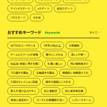
マインドスポーツ
eスポーツ
総合スポーツ
パラスポーツ
その他
おすすめキーワード
すべて
Keywords
元プロのコーチがいる
1学年20名以上
少数精鋭
チームとスクールが連携
勝ちにこだわる
楽しくが第一
私生活・態度に重きを置く
礼儀に厳しい
飛び級制度あり
プロ選手を輩出
五輪選手を輩出
積極的に体験受け入れ
入団はセレクション前提
選手の進路にこだわる
新人が溶け込みやすい
初心者歓迎
初心者多数在籍
育成に自信あり
コーチとの距離感が近い
レディースチーム