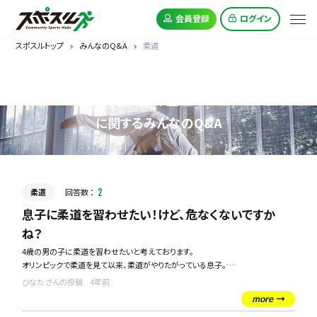
会員登録
ログイン
スポスルトップ
みんなのQ&A
柔道
柔道
に関するみんなのQ&A
柔道
回答数 ：
2
息子に柔道を習わせたい！けど、危なくないですか
ね？
4歳の男の子に柔道を習わせたいと考えております。
オリンピックで柔道を見て以来、柔道がやりたがっている息子。
でも、大きなけがをしないか心配です。
ひなた さんの投稿
4年前
小さいな頃から柔道をやっている方、お子様に柔道を習わせている親御さま、小さ
more
い子供が柔道をすることは危なくないですか？？