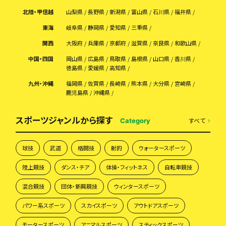
北陸・甲信越
山梨県
長野県
新潟県
富山県
石川県
福井県
東海
岐阜県
静岡県
愛知県
三重県
関西
大阪府
兵庫県
京都府
滋賀県
奈良県
和歌山県
中国・四国
岡山県
広島県
鳥取県
島根県
山口県
香川県
徳島県
愛媛県
高知県
九州・沖縄
福岡県
佐賀県
長崎県
熊本県
大分県
宮崎県
鹿児島県
沖縄県
スポーツジャンルから探す
すべて
Category
球技
武道
格闘技
射的
ウォータースポーツ
陸上競技
ダンス・チア
体操・フィットネス
自転車競技
混合競技
団体・新興競技
ウィンタースポーツ
パワー系スポーツ
スカイスポーツ
アウトドアスポーツ
モータースポーツ
アニマルスポーツ
スティックスポーツ