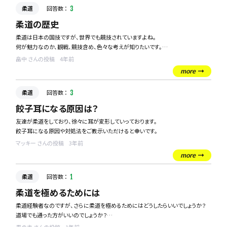
柔道
回答数 ：
3
柔道の歴史
柔道は日本の国技ですが、世界でも競技されていますよね。
何が魅力なのか、観戦、競技含め、色々な考えが知りたいです。
柔道の競技人口は今後増えていくのでしょうか？
畠中 さんの投稿
4年前
more
柔道
回答数 ：
3
餃子耳になる原因は？
友達が柔道をしており、徐々に耳が変形していっております。
餃子耳になる原因や対処法をご教示いただけると幸いです。
マッキー さんの投稿
3年前
more
柔道
回答数 ：
1
柔道を極めるためには
柔道経験者なのですが、さらに柔道を極めるためにはどうしたらいいでしょうか？
道場でも通った方がいいのでしょうか？
アドバイスをお願いします。