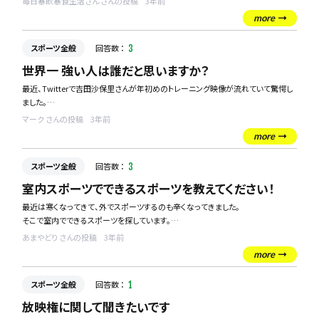
毎日暴飲暴食生活さん さんの投稿
3年前
more
案の定、体重は3kg近く増えており、パッと見て分かるぐらいには増量してしまいま
した。。。
スポーツ全般
回答数 ：
3
特に、顔とお腹周りについたお肉が顕著です。
世界一 強い人は誰だと思いますか？
この2か所に効果的なスポーツやトレーニングがあれば、教えていただきたいです。
最近、Twitterで吉田沙保里さんが年初めのトレーニング映像が流れていて驚愕し
どうか、お願い致します。
ました。
動きがキレッキレッすぎてびっくりしました！！！
マーク さんの投稿
3年前
世界一強い人だと確信。
more
世界一 強い人は誰だと思いますか？
スポーツ全般
回答数 ：
3
室内スポーツでできるスポーツを教えてください！
最近は寒くなってきて、外でスポーツするのも辛くなってきました。
そこで室内でできるスポーツを探しています。
できれば、個人でできるスポーツと2人以上でできるスポーツをご教示いただけま
あまやどり さんの投稿
3年前
すでしょうか。
more
宜しくお願いします！！！
スポーツ全般
回答数 ：
1
放映権に関して聞きたいです