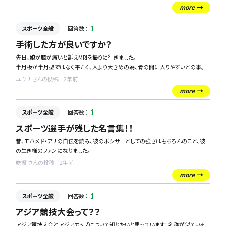
腰痛の原因かなとも感じていて、まずは運動不足解消からアプローチしないと、負
more
のループが続いてしまうのではと思っています。
スポーツ全般
回答数 ：
1
そこで、腰に負担をかけないようなもの、あるいは腰痛の改善に役立つ運動を探し
ています。
手術した方が良いですか？
腰痛持ちの方に特におすすめのスポーツや運動、そしてそれを始める際のポイント
先日、娘が膝が痛いと訴えMRIを撮りに行きました。
や注意点について教えていただけると嬉しいです。
半月板が半月型ではなく平たく、人より大きめの為、骨の間に入りやすいとの事。
内視鏡で手術が可能との事だったのですが、本人は嫌。
実際に腰痛がある中で特定の運動を行って効果を感じた経験がある方の体験談
ユウリ さんの投稿
2年前
同じ状況になった事のある方いらっしゃいますか？
や、その運動が腰痛に良いとされる理由など、ご存じの方いらっしゃいましたら教え
more
今後、運動(サッカーをやっています)を続けていくにあたり手術はした方がよいでし
てください！
ょうか？
スポーツ全般
回答数 ：
1
挟まった半月板を自然に取れるのを待つ方良いでしょうか？
アドバイスお待ちしてます！
スポーツ選手が残した名言集！！
昔、モハメド・アリの自伝を読み、彼のボクサーとしての強さはもちろんのこと、彼
の生き様のファンになりました。
「リスクを取る勇気がなければ、何も達成することがない人生になる」、「想像力の
晩餐 さんの投稿
2年前
ない奴に、翼は持てない」などの名言は、自伝を読んだ当時小学生だった私にも、
more
響くものがありました。
スポーツ全般
回答数 ：
1
スポーツ選手はその世界で勝ち上がってきた一流の方たちなので、モハメド・アリ
のような名言、格言、座右の銘などある人が多く、
アジア競技大会って？？
その確固たる考え方が軸にあるからこそ強いのではないでしょうか！？
アジア競技大会とアジアカップについて知りたいと思っています！名称が似ている