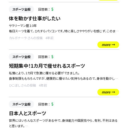
スポーツ全般
回答数 ：
5
体を動かす仕事がしたい
サラリーマン歴１０年
毎日スーツを着て、ひたすらパソコンです。特に楽しさややりがいを感じず、このまま
でいいのかと。
カルボナーラ さんの投稿
4年前
more
昔から体を動かすことが好きなので
サラリーマンを引退してスポーツ関係の仕事をしたいなと密かに思っていますが、
スポーツ全般
回答数 ：
5
サラリーマンしかやってこなかった僕になにができるのかなと。
短期集中！1カ月で痩せれるスポーツ
これがやりたい！というのはなく、スポーツを仕事にしたいという、漠然な目標です。
私情により、1カ月で急激に痩せる必要ができました。
どんな仕事の種類があるのでしょうか。
食事制限ももちろんですが、健康的に痩せたい気持ちもあるので、身体を動かして
痩せたいなと思っております！
ひこぼし さんの投稿
4年前
more
季節柄、ウィンタースポーツは無理ですが、何か夏のこの時期にカロリー消費量の
多いスポーツでおすすめのものがありましたら、教えてください！！
スポーツ全般
回答数 ：
5
急募です！！！
日本人とスポーツ
世界にはいろんなスポーツがある中で、身体能力や国民性やら、有利、不利はある
と思います。