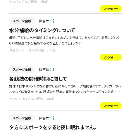
元々暑さには弱く熱中症になることが多くあり、今年の夏は対策をして乗り越えた
ランパン さんの投稿
3年前
いと強く思っています。
more
自分自身でも対策を考えているのですが、より多くの方々に意見を頂戴できればと
思っています。
スポーツ全般
回答数 ：
2
対策を教えて欲しいです！
水分補給のタイミングについて
最近、子どもに水分補給はこまめにしなさいと伝えているんですが、実際にどれぐ
らいの頻度で水分補給するのが正しいのでしょうか？
真夏のサマー さんの投稿
3年前
more
スポーツ全般
回答数 ：
1
各競技の開催時期に関して
野球は日本やアメリカなど春から秋にかけてのリーグ戦開催ですが、サッカーやバ
スケなどは海外を中心に秋頃から翌年の春先までといったケースが多いと感じま
す。
センターゴロ さんの投稿
3年前
more
何か特別な意味はあるのでしょうか。
誰かわかる方いましたら教えてくださーい！
スポーツ全般
回答数 ：
2
夕方にスポーツをすると夜に眠れません。