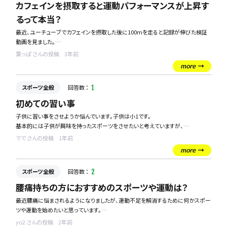
カフェインを摂取すると運動パフォーマンスが上昇す
るって本当？
最近、ユーチューブでカフェインを摂取した後に100mを走ると記録が伸びた検証
動画を見ました。
その動画を見た後に友達と検証したところ、タイムが落ちていました。
葉っぱ さんの投稿
3年前
実際のところはどうなんでしょうか？
more
スポーツ全般
回答数 ：
1
初めての習い事
子供に習い事をさせようか悩んでいます。子供は小1です。
基本的には子供が興味を持ったスポーツをさせたいと考えていますが、
初めに習わせるスポーツでオススメがあれば教えてください。
でで さんの投稿
1年前
more
スポーツ全般
回答数 ：
2
腰痛持ちの方におすすめのスポーツや運動は？
最近腰痛に悩まされるようになりましたが、運動不足を解消するために何かスポー
ツや運動を始めたいと思っています。
運動すると腰痛が悪化しそうで怖くてできないのですが、運動不足からくる肥満も
yo2 さんの投稿
2年前