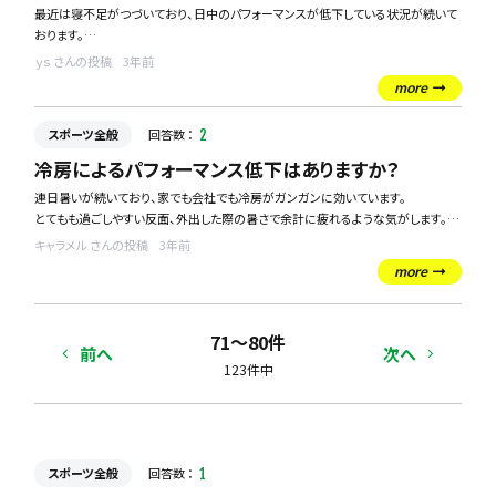
最近は寝不足がつづいており、日中のパフォーマンスが低下している状況が続いて
おります。
夕方のスポーツを日課にしているのが原因なのかなと思っております。
ｙｓ さんの投稿
3年前
原因や対策を教えていただけるとありがたいです！
more
スポーツ全般
回答数 ：
2
冷房によるパフォーマンス低下はありますか？
連日暑いが続いており、家でも会社でも冷房がガンガンに効いています。
とてもも過ごしやすい反面、外出した際の暑さで余計に疲れるような気がします。
特にスポーツをする際は、冷房で冷えた体のまま行うと怪我のパフォーマンスは低
キャラメル さんの投稿
3年前
下してしまうのでしょうか？
more
怪我等のリスクもありましたら、教えていただきたいです。
71〜80件
前へ
次へ
123件中
スポーツ全般
回答数 ：
1