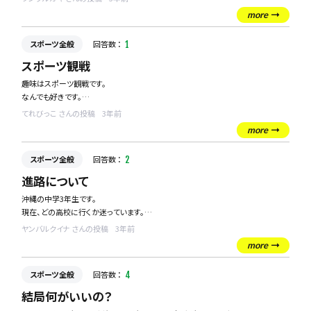
対処方法はありますでしょうか？
more
スポーツ全般
回答数 ：
1
スポーツ観戦
趣味はスポーツ観戦です。
なんでも好きです。
てれびっこ さんの投稿
3年前
仕事の関係上平日の昼間に自宅にいることが多いですが
more
なかなかテレビでスポーツ中継していません。
スポーツ全般
回答数 ：
2
平日の昼間でもみれるスポーツなどはありますか？
海外中継でもいいのでテレビ以外でおすすめのサイトなどもあれば教えてくださ
進路について
い。
沖縄の中学3年生です。
現在、どの高校に行くか迷っています。
スポーツでも成績を残すことが出来ているので、スポーツ推薦などお話をいただい
ヤンバルクイナ さんの投稿
3年前
ているのですが、正直この世の中スポーツで生活できるほど甘くないと思います。
more
これからの将来もふまえて、大人の皆さんのご意見を頂戴したいです。
スポーツ全般
回答数 ：
4
宜しくお願い致します。
結局何がいいの？