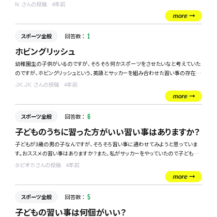
今では、長距離を走ったりしない限り、発作は出ないので、軽く運動したいなと思っ
N. さんの投稿
4年前
ているのですが、ジムに通っても楽しいと思うことができず、すぐ辞めてしまいます。
more
あまり激しくなく、体力がないような人でもできて楽しいスポーツはなにかあります
スポーツ全般
回答数 ：
1
か？（走る系以外でｗｗ）
ホビングリッシュ
幼稚園生の子供がいるのですが、そろそろ何かスポーツをさせたいなと考えていた
のですが、ホビングリッシュという、英語とサッカーを組み合わせた習い事の存在を
テレビで知り、とても画期的だなと思いました！
ぷくぷく さんの投稿
4年前
more
他のスポーツと英語を組み合わせたバージョンもあったりするのでしょうか？
スポーツ全般
回答数 ：
6
知ってる方いらしたら教えてください！
子どものうちに習った方がいい習い事はありますか？
子どもが3歳の男の子なんですが、そろそろ習い事に通わせてみようと思っていま
す。おススメの習い事はありますか？また、私がサッカーをやっていたので子どもに
も習わせたいと思うのですが、これは親のエゴでしょうか？色んな意見をお聞きし
タピオカ さんの投稿
4年前
たいです。
more
スポーツ全般
回答数 ：
5
子どもの習い事は何個がいい？