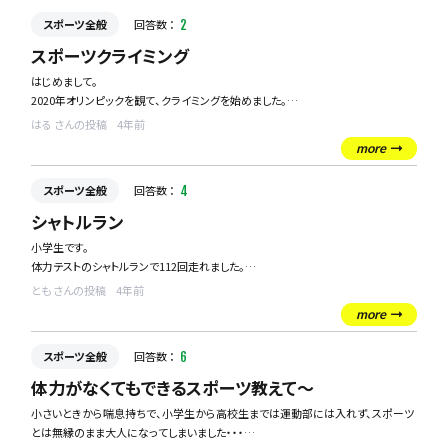
全員イベントに参加する場合は20名程度の人数なのですが、2人で楽しめるスポー
スポーツ全般
回答数 ：
2
ツや、4人程度でチームを組むスポーツなども、
リーグ戦にしてしまえばいいので、人数はとわず、いろんなスポーツを教えていただ
スポーツクライミング
けると助かります！
はじめまして。
よろしくおねがいしまーす！
2020年オリンピックを観て、クライミングを始めました。
はじめてみると思いのままに身体が動かせずにいますが、できることが徐々に増
はる さんの投稿
4年前
え、今後の趣味の一つになりそうな予感がします☆
more
はじめてみて気づいたのですが、クライミングスクールがいろんなところにあるこ
スポーツ全般
回答数 ：
4
とを知りました。
結構競技人口が多い中でオリンピック選手になるなんてすごいなと思いながら、そ
シャトルラン
こまでの道のりに興味が湧きました。
小学生です。
オリンピック選手になるためには、どんな道を進んでいけばよいのでしょうか？
体力テストのシャトルランで112回走れました。
僕は学年で一番だったんですけど、
とも さんの投稿
4年前
すごい人は何回走れますか？
more
スポーツ全般
回答数 ：
6
体力がなくてもできるスポーツ教えて～
小さいときから喘息持ちで、小学生から高校生までは運動部には入れず、スポーツ
とは無縁のまま大人になってしまいました・・・