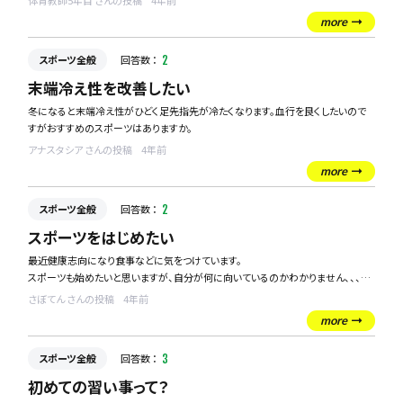
体育教師5年目 さんの投稿
4年前
体育の授業を子どもたちにもっと楽しんでもらうために、何か新しいスポーツを取
more
り入れようと考えております。
スポーツ全般
回答数 ：
2
同業者の方や、それ以外の方々からもご意見いただけますと幸いです。
よろしくお願いいたします。
末端冷え性を改善したい
冬になると末端冷え性がひどく足先指先が冷たくなります。血行を良くしたいので
すがおすすめのスポーツはありますか。
アナスタシア さんの投稿
4年前
more
スポーツ全般
回答数 ：
2
スポーツをはじめたい
最近健康志向になり食事などに気をつけています。
スポーツも始めたいと思いますが、自分が何に向いているのかわかりません、、、
おすすめのスポーツやスポーツを選ぶ基準を教えて下さい。
さぼてん さんの投稿
4年前
more
スポーツ全般
回答数 ：
3
初めての習い事って？