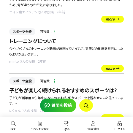
ため、何が違うのかが気になりました。
そこで、皆さんが好きなスポーツ選手の名言、格言、座右の銘を教えていただきた
エイジ案エイジアン さんの投稿
2年前
アジア競技大会とは具体的には何なのでしょうか？この大会はアジア各国が参加
いです！
more
して、どのようなスポーツが行われるのか、またどのような意義がこの大会にはあ
るのでしょうか？歴史やその規模、参加国数、競技数なども具体的に教えていただ
スポーツ全般
回答数 ：
5
ければ幸いです。
トレーニングについて
一方で、アジアカップとは何が違うのでしょうか？アジアカップはサッカーに特化し
今や、たくさんのトレーニング動画が出回っていますが、実際どの動画を参考にした
ていると聞きますが、それ以外にも何か特定のスポーツに焦点を当てている大会
らよいか迷います、、、
なのでしょうか？アジア競技大会とアジアカップ、それぞれの大会が持つ独自の特
特に筋肉もりもりにしたいとかはなく、健康的に、今後も体重をキープできるような
色や意義、さらにはアジア各国、特に日本にとって、これらの大会がどのような位
minto さんの投稿
2年前
トレーニング動画がしりたいです。
置付けであるのかも知りたいです！
more
どなたかご存知の方いらしゃいませんか？
よろしくお願いします！
スポーツ全般
回答数 ：
2
子どもが楽しく続けられるおすすめのスポーツは?
子どもが新年度から年中になるのですが、何かスポーツを習わせたいと思っていま
す。
質問を投稿
負けず嫌いで体を動かすことが好きなのでそろそろ習い事を、と思ったのですが、
にくまん さんの投稿
2年前
集団行動が苦手なところもあるので、野球やサッカーなどといったメジャーなチー
more
ムスポーツは難しいのではないかと危惧しています。
とはいえ、本人が楽しく興味を持ったスポーツをさせてあげたいので、色々試させた
探す
イベントを探す
Q&A
会員登録
ログイン
スポーツ全般
回答数 ：
1
いと思っています。