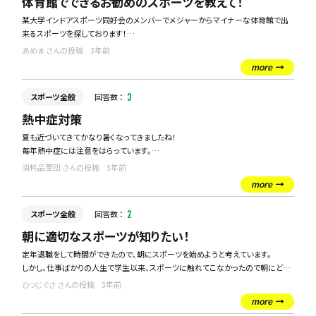
体育館でできるお勧めのスポーツを教えて！
某大学インドアスポーツ同好会のメンバーでメジャーからマイナーな体育館で出
来るスポーツを探しております！
あめま さんの投稿
3年前
こちらでいただいた投稿を元に様々なスポーツに挑戦してみようかなと思っており
more
ます！
スポーツ全般
回答数 ：
3
体育館で出来るお勧めのスポーツを教えて欲しいです！
熱中症対策
夏も近づいてきてかなり暑くなってきましたね！
毎年熱中症には注意をはらっています。
消耗品軍団 さんの投稿
3年前
皆さんが熱中症対策でおこなっている食べ物やサプリメントがあれば教えてくださ
more
い！！
スポーツ全般
回答数 ：
2
朝に適切なスポーツが知りたい！
定年退職をして時間ができたので、朝にスポーツを始めようと考えています。
しかし、仕事ばかりの人生で学生以来、スポーツに触れてこなかったので朝にどの
スポーツを行えばよいのか分かりません。
ひつじぐさ さんの投稿
3年前
みなさんのおすすめスポーツを教えてください！
more