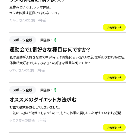
夏休みといえば、ラジオ体操。
ラジオ体操は正直、つまらないです。
夏休みのラジオ体操に代わる、類似したスポーツはないでしょうか。
たんご さんの投稿
4年前
more
スポーツ全般
回答数 ：
6
運動会で1番好きな種目は何ですか？
私は運動が大好きなので中学時代は8種目くらい出ていた記憶があります。特に組
体操が大好きでした。みなさんの好きな種目は何ですか？
らすく さんの投稿
3年前
more
スポーツ全般
回答数 ：
5
オススメのダイエット方法求む
お盆で暴飲暴食をしてしまいました。
一気に５㎏ほど増えてしまったので、もとの体重に戻したいと考えています。短期間
で効果が出るようなダイエット方法があれば教えてください。
ふとり さんの投稿
3年前
運動が好きなので運動をしながら瘦せられるのがいいですね。
more