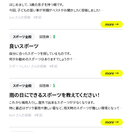
はじめまして、３歳の息子を持つ親です。
今回、子どもの習い事が何個がベストかお聞きしたく投稿しました！
ryo さんの投稿
4年前
現在、週１で３つの習い事を１時間ずつ通っております。
more
内容は以下です。
・空手
スポーツ全般
回答数 ：
8
・ピアノ
・英語
良いスポーツ
自分に合ったスポーツを探しているものです。
息子が何を好むか様々なものへ触れさせたいと考えております。
何かお勧めのスポーツはありますでしょうか？
年齢に合わせて何個でどのくらいの時間通えばよいかアドバイスを頂ければ幸い
色々な新しいスポーツが出できて、調べたりしているのですが、なかなかこれだ！と
です。
スポーツしたい さんの投稿
4年前
思うものが見つかりません。
どうぞよろしくお願いします！
more
これはめっちゃ楽しい！というものがあれば是非教えてください！
スポーツ全般
回答数 ：
5
雨の日にできるスポーツを教えてください！
これから梅雨入りし、屋外で出来るスポーツが少なくなります。
特に最近はゲリラ豪雨や激しい雷など、雨天時のスポーツが難しい環境となってい
ます。
kim さんの投稿
4年前
そこで室内で楽しめるスポーツを教えてください！！！
more