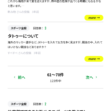
これから梅雨が来て夏を迎えますが、熱中症の危険が出てくる時期にもなるかな
と思います。
そこで、疑問なのですが結局、飲み物は水、お茶、スポーツドリンクどれがいいので
飲み物 さんの投稿
3年前
しょうか。
more
詳しい方がいたら教えてください。
スポーツ全般
回答数 ：
3
タトゥーについて
海外のサッカー選手など、タトゥーを入れてる方を多く見ますが、競技の中、入れて
はいけない競技などありますか？
すべすべ さんの投稿
3年前
more
61〜70件
前へ
次へ
123件中
スポーツ全般
回答数 ：
2