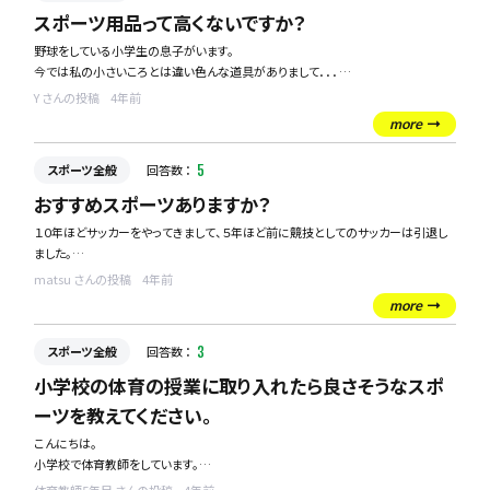
スポーツ用品って高くないですか？
皆様の引退後のスポーツ用品の処理方法を教えていただきたいです！
野球をしている小学生の息子がいます。
今では私の小さいころとは違い色んな道具がありまして．．．
YouTubeで見たのか、
Y さんの投稿
4年前
これ使いたい！とかあれもこれも欲しがるんです。
more
それに加えて、やっぱり高いんです。特にグローブとか
小学生のうちはまだそこまでいいものを使わなくていいんじゃないのかと思ってま
スポーツ全般
回答数 ：
5
すが、
他の家庭ではどういう風にしてますか？
おすすめスポーツありますか？
１０年ほどサッカーをやってきまして、５年ほど前に競技としてのサッカーは引退し
ました。
matsu さんの投稿
4年前
その後、社会人として生活をしていき、最近になり仕事も落ち着いてきたので、また
more
身体を動かして、気持ちよく汗をかきリフレッシュしたいと思いまして、またスポーツ
を始めたくなりました。
スポーツ全般
回答数 ：
3
大人から始めても、楽しめるスポーツってなにかありますか？
小学校の体育の授業に取り入れたら良さそうなスポ
ーツを教えてください。
皆さんのおすすめスポーツ教えてください！
こんにちは。
小学校で体育教師をしています。