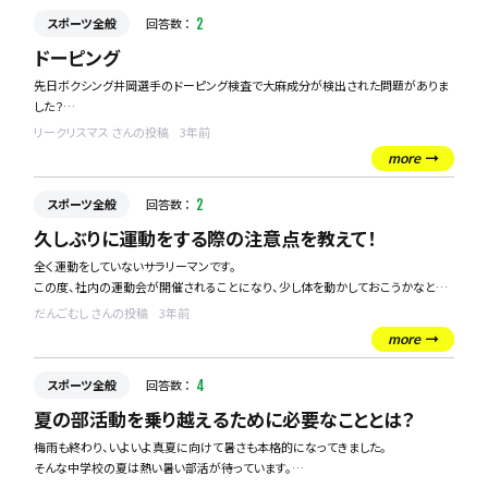
スポーツ全般
回答数 ：
2
ドーピング
先日ボクシング井岡選手のドーピング検査で大麻成分が検出された問題がありま
した？
基準値よりも少ない数値なので試合は予定通り開催されるとのことですがそもそ
リークリスマス さんの投稿
3年前
もなぜ陽性反応がでたのでしょうか？
more
スポーツ全般
回答数 ：
2
久しぶりに運動をする際の注意点を教えて！
全く運動をしていないサラリーマンです。
この度、社内の運動会が開催されることになり、少し体を動かしておこうかなと思
っています。
だんごむし さんの投稿
3年前
かれこれ5年くらいは通勤徒歩の運動以外はしていないので、いきなり運動を再開
more
したときに怪我をしないか心配しております。
スポーツ全般
回答数 ：
4
久々に運動をする際に注意することを教えてほしいです！
夏の部活動を乗り越えるために必要なこととは？
梅雨も終わり、いよいよ真夏に向けて暑さも本格的になってきました。
そんな中学校の夏は熱い暑い部活が待っています。