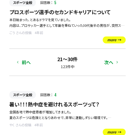
スポーツ全般
回答数 ：
5
プロスポーツ選手のセカンドキャリアについて
本日始まった、とあるドラマを見ていました。
内容は、プロサッカー選手として年齢を重ねていった30代後半の男性が、突然スポ
ーツ選手を引退せざるを得ない状況となり、セカンドキャリアをどうしていこうかと
ごう さんの投稿
4年前
奮闘するという内容のお話でした。
more
実際問題、プロ選手にはほんの一握りの選手しかなれなくて、煌びやかな世界をイ
メージしがちですが、歳を重ねていくと引退が待っているし、定年までプロとして活
21〜30件
躍し続けるのも体力的な問題で難しいこともまた事実です。
前へ
次へ
123件中
プロスポーツ選手のセカンドキャリアには、どのようなものがあるのでしょうか？
一般的なものから一風変わった職業でも構わないので、いろいろな例を教えてほし
いです！
スポーツ全般
回答数 ：
4
暑い！！！熱中症を避けれるスポーツって？
全国各地で熱中症患者が増加してきました。
夏のスポーツは危険ととなりあわせで、非常に運動しずらい環境です。
そんな過酷な環境でも楽しめるスポーツはありますか？
やく さんの投稿
4年前
ご教示いただければ嬉しいです！！！
more