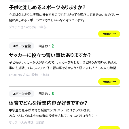
子供と楽しめるスポーツありますか？
今年は久しぶりに実家に帰省するのですが、甥っ子も遊びに来るみたいなので、一
緒に楽しめるスポーツができたらいいなと考えています。
ちなみに甥っ子は4歳なので、このくらいの子でも楽しめるものがあればいいなと
デュデュ さんの投稿
3年前
思います。
more
スポーツ全般
回答数 ：
2
サッカーに役立つ習い事はありますか？
子どもがサッカーが大好きなので、サッカーを習わせようと思うのですが、色んな
事にも挑戦してほしいので、他に習い事をさせようと思います。ただ、本人の希望の
サッカーになるべく役立つ習い事をさせてあげようと思い、サッカーに役立つ習い
GYUIIINN さんの投稿
3年前
事があれば教えて欲しいです。
more
スポーツ全般
回答数 ：
6
体育でどんな授業内容が好きですか？
中学生の息子が体育の授業でソフトバレーにはまっています。
みなさんはどのような体育の授業をされていましたでしょうか？
ちなみに私は卓球がとても面白く、早く体育の授業が来ないかと楽しみにしてりま
マウス さんの投稿
3年前
した。