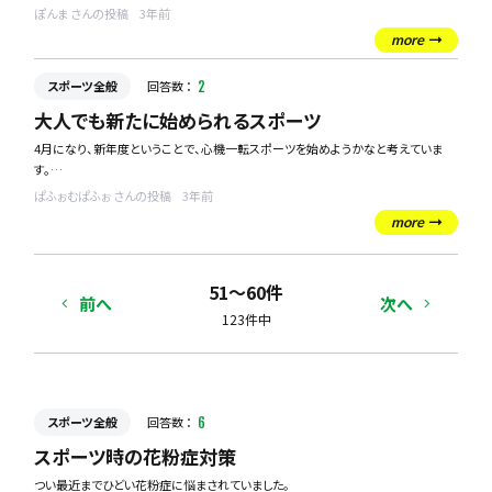
折角なら沖縄の景色や土地をいかしたアクティビティを検討しています。
ぽんま さんの投稿
3年前
おすすめのスポーツアクティビティを教えて欲しいです！
more
スポーツ全般
回答数 ：
2
大人でも新たに始められるスポーツ
4月になり、新年度ということで、心機一転スポーツを始めようかなと考えていま
す。
ぱふぉむぱふぉ さんの投稿
3年前
学生時代はずっとサッカーをしてきたのですが、大人になってからはほとんどスポ
more
ーツをしたり、身体を動かしたりなどもすることがなく、過ごしてきました。
身体も最近重くなってきたのもあって、ダイエットもかねて新たにスポーツをしたい
51〜60件
なと思っているのですが、やるならサッカー以外のやったことが無いスポーツに挑
前へ
次へ
戦したいなと思っています。
123件中
大人から新たに始めても楽しめるスポーツってありますでしょうか？
みなさんのおすすめスポーツ教えてください！！
スポーツ全般
回答数 ：
6
スポーツ時の花粉症対策
つい最近までひどい花粉症に悩まされていました。