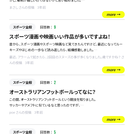
かし、継続が難しいのではないかと思い始めました。
朝でも継続してできるような運動を教えていただけると幸いです！
まさし さんの投稿
3年前
more
スポーツ全般
回答数 ：
9
スポーツ漫画や映画いい作品が多いですよね！
昔から、スポーツ漫画やスポーツ映画など見てきたんですけど、最近になってルー
キーズやはじめの一歩など読み返したら、結構感動しました。
皆様のおすすめの作品は何ですか？？
最近、アラームで起きたら、2回目のスヌーズの事が多くなりました。歳ですかね？ さ
んの投稿
3年前
教えてください！
more
スポーツ全般
回答数 ：
2
オーストラリアンフットボールってなに？
この間、オーストラリアンフットボールという競技を知りました。
サッカーやアメフトに似ているなと思ったのですが、
ルールも分からなければ、どんな競技なのかもわからなかったので、
poe さんの投稿
3年前
詳しい方がいましたら教えていただければと思います。
more
スポーツ全般
回答数 ：
5