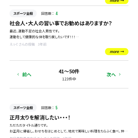
more
みなさんが好きな体育の授業内容はなんですか？
スポーツ全般
回答数 ：
4
社会人・大人の習い事でお勧めはありますか？
最近、運動不足の社会人男性です。
運動をして健康的な体を取り戻したいです！！！
えっぐ さんの投稿
3年前
スポーツ系の習い事でおすすめはありますでしょうか？
more
41〜50件
前へ
次へ
123件中
スポーツ全般
回答数 ：
5
正月太りを解消したい・・・！
ただただタイトル通りです。
お正月に帰省し、おせちをはじめとして、地元で美味しい料理をたらふく食べ、仲間
と集まり浴びるようにお酒を飲みました。