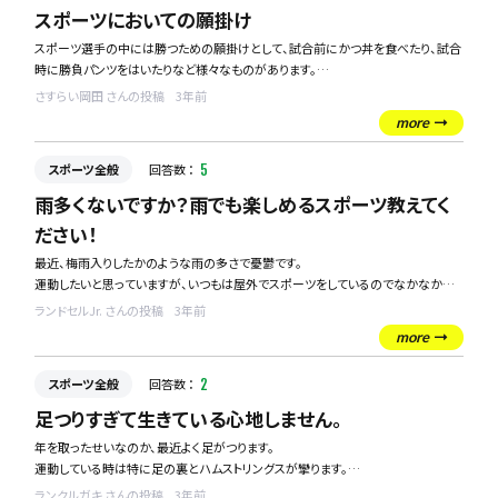
スポーツにおいての願掛け
スポーツ選手の中には勝つための願掛けとして、試合前にかつ丼を食べたり、試合
時に勝負パンツをはいたりなど様々なものがあります。
みなさんはどんな願掛けをしますでしょうか？
さすらい岡田 さんの投稿
3年前
また、面白いスポーツ選手の願掛けなどありましたら教えてください！
more
スポーツ全般
回答数 ：
5
雨多くないですか？雨でも楽しめるスポーツ教えてく
ださい！
最近、梅雨入りしたかのような雨の多さで憂鬱です。
運動したいと思っていますが、いつもは屋外でスポーツをしているのでなかなかで
きていません。
ランドセルJr. さんの投稿
3年前
室内でも楽しめるスポーツをおしえてください！
more
スポーツ全般
回答数 ：
2
足つりすぎて生きている心地しません。
年を取ったせいなのか、最近よく足がつります。
運動している時は特に足の裏とハムストリングスが攣ります。
ランクルガキ さんの投稿
3年前