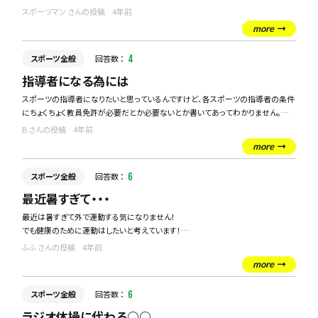
その中で日本人が有利だと思うスポーツは何だと思いますか？
スポーツマン さんの投稿
4年前
身体能力が大半を占めるスポーツなどは個人的に世界で戦うには不利な気がしま
more
す。
スポーツ全般
回答数 ：
4
指導者になる為には
スポーツの指導者になりたいと思っているんですけど、各スポーツの指導者の条件
にちょくちょく教員免許が必要だとか必要ないとか書いてあってわかりません。
誰か簡単に説明してほしいです
B さんの投稿
4年前
more
スポーツ全般
回答数 ：
6
最近暑すぎて・・・
最近は暑すぎて外で運動する気になりません！
でも健康のために運動はしたいと考えています！
室内かつ、涼しい空間でできるスポーツは何かありますか？
ふふ さんの投稿
4年前
なんでもいいので、教えてください！！！
more
スポーツ全般
回答数 ：
6
ラジオ体操に代わる○○