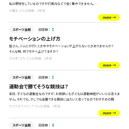
私は野球をしているのですが打席内などで全く集中できません。
大魔王 さんの投稿
3年前
皆様練習や試合の時等どのような対策をされていますか？
more
教えてください！
スポーツ全般
回答数 ：
3
モチベーションの上げ方
皆さん、ジムとか行くとき中々モチベーションが上がらないときありませんか？
そんな時、何でモチベ上げてますか？
カカオ７２％ さんの投稿
3年前
more
スポーツ全般
回答数 ：
2
運動会で勝てそうな競技は？
来月、子どもの運動会なのですが、お世辞にも子どもは運動神経がいいとは言えま
せん。それでも、少しでも活躍できる競技に出たいと言ってるのでおすすめの競技
があれば、教えてください！
サクラダファミリア さんの投稿
3年前
また、コツなども合わせてもらえると嬉しいです。
more
スポーツ全般
回答数 ：
4