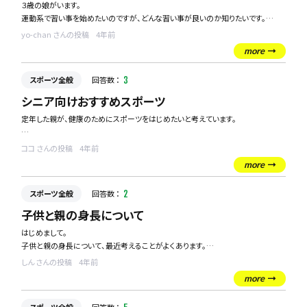
３歳の娘がいます。
運動系で習い事を始めたいのですが、どんな習い事が良いのか知りたいです。
ちなみに、今後どんな運動にも役に立つ習い事がいいなーなんて思っています
yo-chan さんの投稿
4年前
（笑）
more
スポーツ全般
回答数 ：
3
シニア向けおすすめスポーツ
定年した親が、健康のためにスポーツをはじめたいと考えています。
シニア世代からでも楽しめるスポーツはありますか・・・？
ココ さんの投稿
4年前
more
スポーツ全般
回答数 ：
2
子供と親の身長について
はじめまして。
子供と親の身長について、最近考えることがよくあります。
身長は遺伝するとよく言われますが、実際のところどうなのでしょうか！？
しん さんの投稿
4年前
また、下記のような悩みもあります。
more
長男がサッカーをやっているのですが、J下部組織スクールのセレクションを受けま
す。