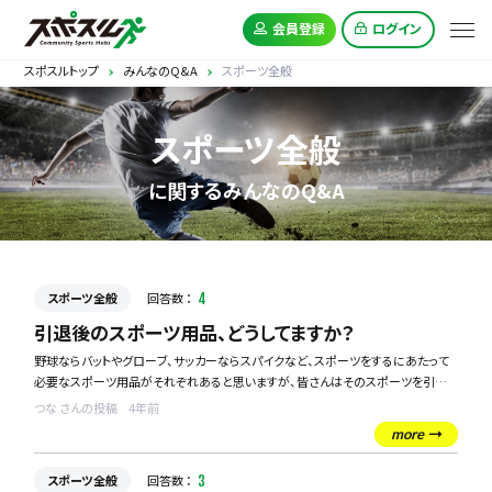
会員登録
ログイン
スポスルトップ
みんなのQ&A
スポーツ全般
スポーツ全般
に関するみんなのQ&A
スポーツ全般
回答数 ：
4
引退後のスポーツ用品、どうしてますか？
野球ならバットやグローブ、サッカーならスパイクなど、スポーツをするにあたって
必要なスポーツ用品がそれぞれあると思いますが、皆さんはそのスポーツを引退
後、それらの用品をどうしていますか？
つな さんの投稿
4年前
more
私の場合は剣道を先日引退し、防具、竹刀、木刀などを持っているのですが、近くに
譲れる知人などもおらず、高価なものなので捨てるのもなんだかなぁ…と、家の物
スポーツ全般
回答数 ：
3
置き小屋のスペースを圧迫しております。