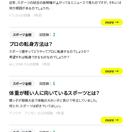
近年、スポーツの試合の放映権が上がってるとニュースで見たのですが、それには
何か原因があるのでしょうか。
今、スポーツ観戦のサブスクに入っているのですが、年々料金が上がっている気が
ぐう さんの投稿
3年前
して・・・
more
スポーツ全般
回答数 ：
3
プロの転身方法は？
スポーツ選手ってどうやってプロに転身するのでしょうか？
希望すれば転身できるものなのでしょうか？
プロにならず、アマのままの方もいると思いますが、メリットデメリットなども教えて
ALL STAR さんの投稿
3年前
頂けますと嬉しいです！
more
スポーツ全般
回答数 ：
5
体重が軽い人に向いているスポーツとは？
甥っ子が相撲大会で体格の大きい子に負けて号泣していました。
何とか、スポーツは好きでいてほしい。
体重の軽い人が有利になるスポーツ。または、体重が軽い人に向いているスポーツ
ブジワラ ブジモン さんの投稿
3年前
をご教授いただければ幸いです。
more