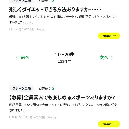
スポーツ全般
回答数 ：
5
その際、親の身長を記載する箇所があり、私も妻もそこまで身長が高くありません。
子供が親の身長で落ちてしまうのであれば、本当に残念だし、かわいそうです。早生
楽しくダイエットできる方法ありますか・・・・・
まれということもあり、ただでさえ周りよりも身長が低いです。ただ、ハンデを感じさ
最近、コロナ渦ということもあり、仕事はリモートで、運動不足でどんどん太ってし
せない身体能力があるため、能力的にダメであれば納得いくのですが、身長だけで
まいました、、、、、、
落とされないか心配です。そのような経験のある方、いらっしゃいますか？
もともと運動する習慣もなく、趣味もないので、休みの日もゴロゴロしてしまいま
長文すみません。
ロビン さんの投稿
4年前
す。
よろしくお願いします！！
more
インドアなので、ジムに通ったり、ランニングしたりするのは、始めてもすぐに辞めて
しまうのが目に見えています。
続けやすく、スポーツ初心者でも楽しくできるスポーツなどはありますか？？？（家で
11〜20件
できる簡単なエクササイズなどでも）
前へ
次へ
123件中
ダイエットにもなり、楽しく運動できるスポーツを探しています。
難しい質問ですが、もしそんなスポーツがありましたら、教えてください！
スポーツ全般
回答数 ：
5
【急募】全員素人でも楽しめるスポーツありますか？
私が所属している団体で今度イベントを行うのですが、レクリエーション係に任命
されました。
そこで、スポーツイベントを企画しようと思っているのですが、あまりスポーツ経験
LUCKY STRIKE さんの投稿
4年前
者がおらず、
more
素人でもある程度楽しめるスポーツを探しています。