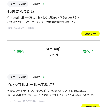
スポーツ全般
回答数 ：
3
代表になりたい
今すぐ始めて日本代表になれるような競技って何かありますか？
小さい頃からサッカーやっていて日本代表に憧れていました。
今からサッカーで代表を目指すのは無理なのはわかっているので、何か代表を目
ぬう さんの投稿
3年前
指せるようなスポーツがあれば教えてください。
more
31〜40件
前へ
次へ
123件中
スポーツ全般
回答数 ：
4
ウィッフルボールってなに？
何かの記事かサイトでウィッフルボールが紹介されているのを見ました。
ちょっと面白そうだなと思ったのですが、詳しいことが全く分からないので、詳しい
方がいたら教えてください。
トントンtown さんの投稿
3年前
また、体験できるような場所があったりしたらそれも教えてください！
more