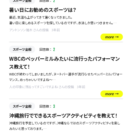
スポーツ全般
回答数 ：
2
暑い日にお勧めのスポーツは？
最近、気温も上がってきて暑くなってきました。
暑い日に楽しめるスポーツを探しているのですが、水泳しか思いつきません。
気温が高くても楽しめるスポーツがございましたら教えて欲しいです！
アントンソン猪木 さんの投稿
3年前
宜しくお願い致します。
more
スポーツ全般
回答数 ：
2
WBCのペッパーミルみたいに流行ったパフォーマン
ス教えて！
WBCが終わってしまいましたが、ヌートバー選手が流行らせたペッパーミルパフォー
マンス、めっちゃいいですよね～
人の印象に残るってすごいですよね さんの投稿
3年前
人の印象に残って流行を作るってすごい、、
more
日本チームに一体感をもたらしてくれた功績は、今回の優勝に大きく貢献したので
は！？とおおげさかもしれませんが思っています。
スポーツ全般
回答数 ：
3
今回のペッパーミルパフォーマンスのように、人々の印象に残るパフォーマンスって
沖縄旅行でできるスポーツアクティビティを教えて！
どんなものがあるのでしょうか？
沖縄旅行を予定しているのですが、沖縄ならではのスポーツアクティビティを楽し
みたいと思っております。
他のスポーツでもいいので教えてください！