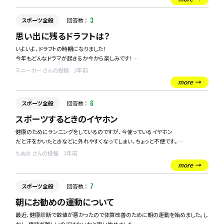
スポーツ全般
回答数 ：
3
思い出に残るドラフトは？
いよいよ、ドラフトの時期になりました！
今年もどんなドラマが起きるか今から楽しみです！
そこで皆さんの印象に残るドラフトありますか？
スニーカー さんの投稿
3年前
私はスワローズファンなんですが、2015年の真中監督が外れくじをあたりくじと間
more
違えてガッツポーズして喜んでいたのが、すごく印象に残っています。こっちまで、天
国から地獄に落ちた気分でした(笑)
スポーツ全般
回答数 ：
6
スポーツするときのイヤホン
健康のためにランニングをしているのですが、今使っているイヤホン
だと汗をかいたときなどに外れやすくなってしまい、ちょっと不便です。
スポーツの秋でもあるので、運動するときに適したイヤホンがあれば教えてくださ
たぬき さんの投稿
3年前
い。
more
スポーツ全般
回答数 ：
7
朝にお勧めの運動について
最近、健康診断で数値が悪かったので体質改善のために朝の運動を始めました。し