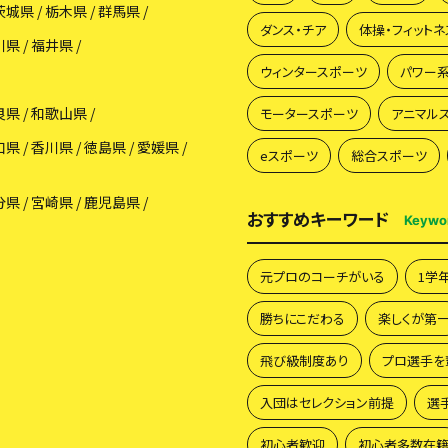
茨城県
栃木県
群馬県
ダンス・チア
体操・フィットネ
川県
福井県
パンは丈がかなり短めで、股下9cmの卓球短パンなので脚に引っかかる
で マジで優勝できるかもしれません！！
ウィンタースポーツ
パワー
良県
和歌山県
モータースポーツ
アニマル
大会用のゼッケンも付けて気合を入れます！！
口県
香川県
徳島県
愛媛県
eスポーツ
総合スポーツ
れて参加したのに また最下位だった場合、余計に笑い者にされてしまいま
分県
宮崎県
鹿児島県
おすすめキーワード
Keywo
れますか？
元プロのコーチがいる
1学
ォーム(卓球シャツ・卓球短パン)の着方、走り方などアドバイスがほしい
勝ちにこだわる
楽しくが第
。
飛び級制度あり
プロ選手を
入団はセレクション前提
選
初心者歓迎
初心者多数在