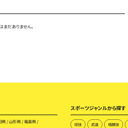
負けない思っていたので、かなりショックでした…
はまだありません。
れています…
べると卓球部は、かなり不利だと思います！！
連続最下位らしいです…ですが僕は友達と「最下位にはなりたくないよね」
最下位にしたくありません！！
ていました。普通は、部活動対抗リレーではすべての部活動が体操服で参
らしく気合を入れるために卓球ユニフォームに着替えて参加します。
スポーツジャンルから探す
いし、卓球短パンは体操服のハーフパンツよりかなり丈が短く、股下9cm
も丸出しで軽くて脚が動きやすいので卓球ユニフォームに着替えれば優勝狙
田県
山形県
福島県
球技
武道
格闘技
ームに着替えての参加が決まりました！！