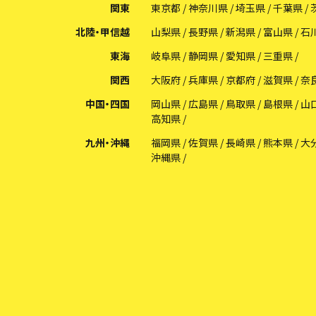
関東
東京都
神奈川県
埼玉県
千葉県
北陸・甲信越
山梨県
長野県
新潟県
富山県
石
特に、僕の中学校の男子卓球部の卓球短
邪魔なものがないので、脚が動きやすいの
東海
岐阜県
静岡県
愛知県
三重県
関西
大阪府
兵庫県
京都府
滋賀県
奈
さらに卓球シャツに名前・学校名の入った
中国・四国
岡山県
広島県
鳥取県
島根県
山
高知県
もし、卓球ユニフォームに着替えて気合入
すか？
九州・沖縄
福岡県
佐賀県
長崎県
熊本県
大
沖縄県
どうすれば卓球ユニフォームではやく走
部活動対抗リレーを速く走れる卓球ユニフ
です。経験者の方だとよりありがたいです
よろしくお願いします