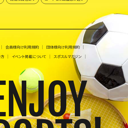
パワー系スポーツすべて
トランポリン
ペタンク
体操・フィットネスすべて
アウトドアスポーツすべて
重量挙げ
相撲
モーターサイクルツーリング
アメリカンフットボール
ソフトボール
会員様向け利用規約
団体様向け利用規約
ロードレース
総合格闘技
の方
イベント掲載について
スポスルマガジン
水上オートバイ
縄跳び
競艇
オセロ
学校体育
日本舞踊
ENJOY
ビーチバレー
ローラースケート
アーチェリー
パルクール
マインドスポーツすべて
フェンシング
カーリング
ゲーム
古武道
相撲
ディスクゴルフ
かるた