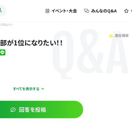
イベント・大会
みんなのQ&A
りたい！！
Q&A
違反報告
部が1位になりたい！！
とになりました。男子卓球部は、去年も運動部 最下位でした…
華奢で、身長も小さくて、体力が持たない男子生徒ばかりです
回答を投稿
れてしまいました。しかも、剣道部や柔道部にもあっさり抜かれてしまいま