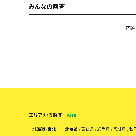
みんなの回答
正直、剣道部や柔道部よりは足が速いし、
回答
男子卓球部は他の部活動から笑い者にさ
言い訳かもしれませんがほかの部活と比
男子卓球部は、部活動対抗リレーで7年
と話しているので、男子卓球部を8年連続
去年まで男子卓球部は、体操服で参加し
加します。
ですが今年は、男子卓球部は男子卓球部
エリアから探す
Area
体操服よりも卓球シャツは生地が薄くて軽
のショート丈の卓球短パンなので、太も
北海道・東北
北海道
青森県
岩手県
宮城県
秋
えるかもって言う事になり、卓球ユニフォ