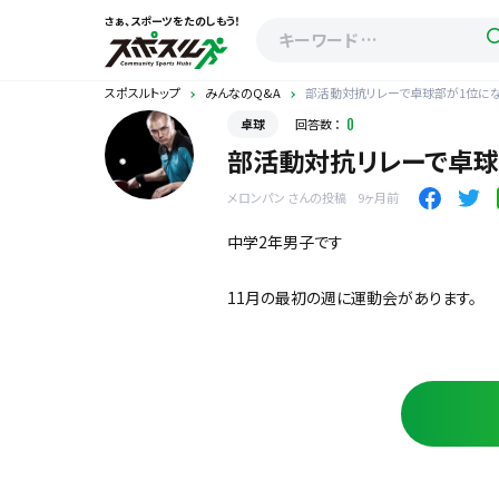
さぁ、スポーツをたのしもう！
スポスルトップ
みんなのQ&A
部活動対抗リレーで卓球部が1位にな
卓球
回答数 ：
0
部活動対抗リレーで卓球
メロンパン さんの投稿
9ヶ月前
中学2年男子です
11月の最初の週に運動会があります。
僕は卓球部で、ユニフォームを着て走るこ
男子卓球部は僕も含めみんな体が細くて
去年は他の部活に半周以上の差をつけら
した。