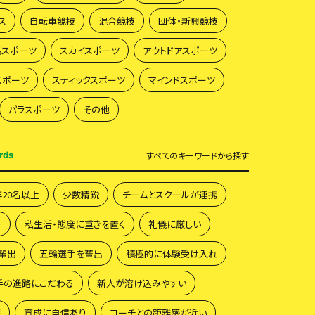
スキー
モータースポーツすべて
ス
自転車競技
混合競技
団体・新興競技
ボクシング
ドッジボール
フットサル
系スポーツ
スカイスポーツ
アウトドアスポーツ
ボルダリング
フィギュアスケート
スポーツ
スティックスポーツ
マインドスポーツ
ラクロス
ストリートダンス
ラグビー
パラスポーツすべて
総合スポーツ
パラスポーツ
その他
射撃
アームレスリング
ポーカー
rds
すべて
のキーワードから探す
ビリヤード
剣道
馬術
柔道
弓道
スカイスポーツすべて
ヨガ
年20名以上
少数精鋭
チームとスクールが連携
スケートボード
ハンドボール
サップ
一
私生活・態度に重きを置く
礼儀に厳しい
スピードスケート
囲碁
トライアスロン
サバイバルゲーム
輩出
五輪選手を輩出
積極的に体験受け入れ
社交ダンス
スキューバーダイビング
手の進路にこだわる
新人が溶け込みやすい
パデル
ピックルボール
籍
育成に自信あり
コーチとの距離感が近い