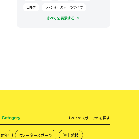
ゴルフ
ウィンタースポーツすべて
自転車競技すべて
その他すべて
陸上競技すべて
ダンス・チアすべて
バレーボール
スカイダイビング
格闘技すべて
バスケットボール
ダーツ
球技すべて
eスポーツすべて
スポーツフィッシング
スノーボード
ジム・フィットネス
ボウリング
体操・器械体操
ゲーム
将棋
サーフィン
ウォータースポーツすべて
トラック競技
ビーチサッカー
テニス
Category
すべて
のスポーツから探す
ボディビル
空手
麻雀
アニマルスポーツすべて
バドミントン
射的
ウォータースポーツ
陸上競技