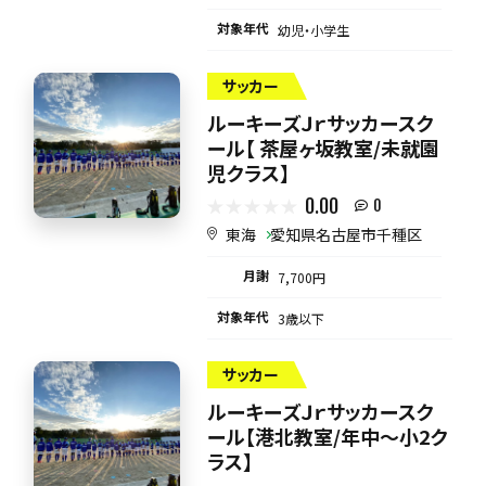
対象年代
幼児・小学生
サッカー
ルーキーズＪｒサッカースク
ール【 茶屋ヶ坂教室/未就園
児クラス】
0.00
0
東海
愛知県名古屋市千種区
月謝
7,700円
対象年代
3歳以下
サッカー
ルーキーズＪｒサッカースク
ール【港北教室/年中～小2ク
ラス】