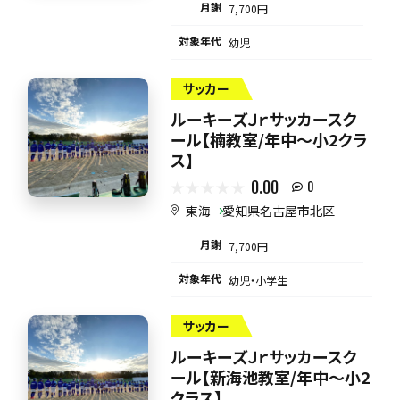
月謝
7,700円
対象年代
幼児
サッカー
ルーキーズＪｒサッカースク
ール【楠教室/年中～小2クラ
ス】
0.00
0
東海
愛知県名古屋市北区
月謝
7,700円
対象年代
幼児・小学生
サッカー
ルーキーズＪｒサッカースク
ール【新海池教室/年中～小2
クラス】