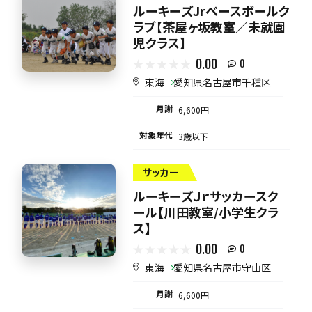
ルーキーズJrベースボールク
ラブ【茶屋ヶ坂教室／未就園
児クラス】
0.00
0
東海
愛知県名古屋市千種区
月謝
6,600円
対象年代
3歳以下
サッカー
ルーキーズＪｒサッカースク
ール【川田教室/小学生クラ
ス】
0.00
0
東海
愛知県名古屋市守山区
月謝
6,600円