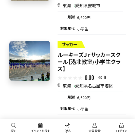
東海
愛知県安城市
月謝
6,600円
対象年代
小学生
サッカー
ルーキーズＪｒサッカースク
ール【港北教室/小学生クラ
ス】
0.00
0
東海
愛知県名古屋市港区
月謝
6,600円
対象年代
小学生
野球
探す
イベントを探す
Q&A
会員登録
ログイン
ルーキーズJrベースボールク