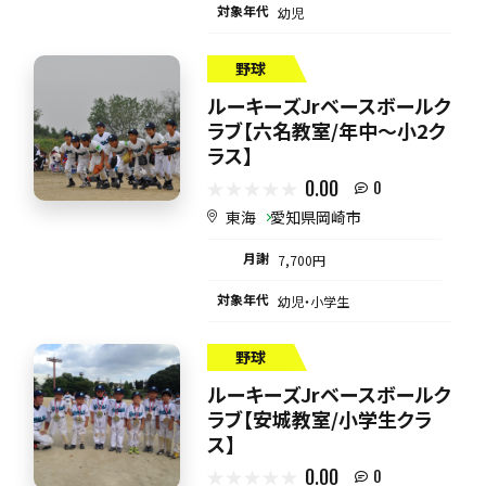
対象年代
幼児
野球
ルーキーズJrベースボールク
ラブ【六名教室/年中～小2ク
ラス】
0.00
0
東海
愛知県岡崎市
月謝
7,700円
対象年代
幼児・小学生
野球
ルーキーズJrベースボールク
ラブ【安城教室/小学生クラ
ス】
0.00
0