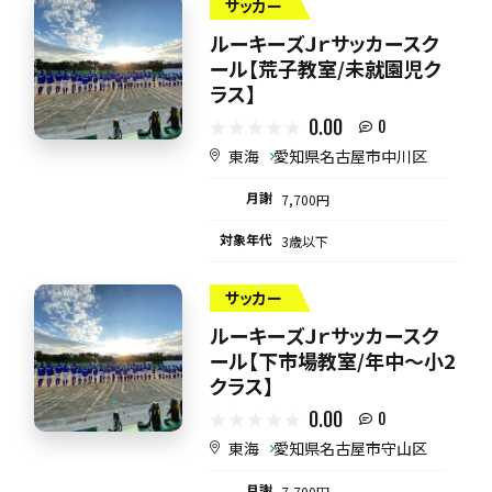
サッカー
ルーキーズＪｒサッカースク
ール【荒子教室/未就園児ク
ラス】
0.00
0
東海
愛知県名古屋市中川区
月謝
7,700円
対象年代
3歳以下
サッカー
ルーキーズＪｒサッカースク
ール【下市場教室/年中～小2
クラス】
0.00
0
東海
愛知県名古屋市守山区
月謝
7,700円