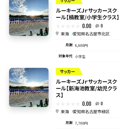
サッカー
ルーキーズＪｒサッカースク
ール【楠教室/小学生クラス】
0.00
0
東海
愛知県名古屋市北区
月謝
6,600円
対象年代
小学生
サッカー
ルーキーズＪｒサッカースク
ール【新海池教室/幼児クラ
ス】
0.00
0
東海
愛知県名古屋市緑区
月謝
7,700円