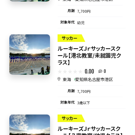
月謝
7,700円
対象年代
幼児
サッカー
ルーキーズＪｒサッカースク
ール【港北教室/未就園児ク
ラス】
0.00
0
東海
愛知県名古屋市港区
月謝
7,700円
対象年代
3歳以下
サッカー
ルーキーズＪｒサッカースク