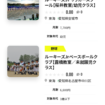
ール【桜井教室/幼児クラス】
0.00
0
東海
愛知県安城市
月謝
7,700円
対象年代
幼児
野球
ルーキーズJrベースボールク
ラブ【露橋教室／未就園児ク
ラス】
0.00
0
東海
愛知県名古屋市中川区
月謝
6,600円
対象年代
3歳以下