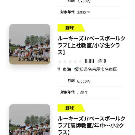
月謝
7,700円
対象年代
3歳以下
野球
ルーキーズJrベースボールク
ラブ【上社教室/小学生クラ
ス】
0.00
0
東海
愛知県名古屋市名東区
月謝
6,600円
対象年代
小学生
野球
ルーキーズJrベースボールク
ラブ【高師教室/年中～小2ク
ラス】