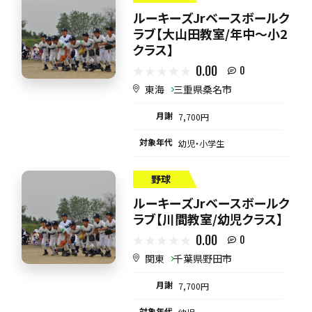
ルーキーズJrベースボールク
ラブ【大山田教室/年中～小2
クラス】
0.00
0
東海
三重県桑名市
月謝
7,700円
対象年代
幼児・小学生
野球
ルーキーズJrベースボールク
ラブ【川間教室/幼児クラス】
0.00
0
関東
千葉県野田市
月謝
7,700円
対象年代