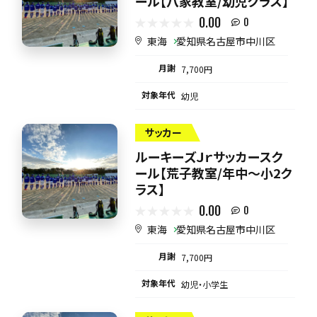
ール【八家教室/幼児クラス】
0.00
0
東海
愛知県名古屋市中川区
月謝
7,700円
対象年代
幼児
サッカー
ルーキーズＪｒサッカースク
ール【荒子教室/年中～小2ク
ラス】
0.00
0
東海
愛知県名古屋市中川区
月謝
7,700円
対象年代
幼児・小学生