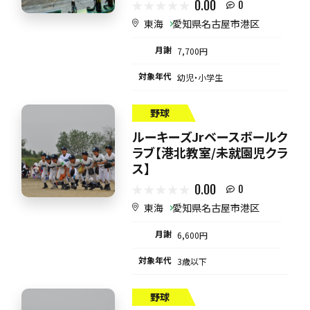
0.00
0
東海
愛知県名古屋市港区
月謝
7,700円
対象年代
幼児・小学生
野球
ルーキーズJrベースボールク
ラブ【港北教室/未就園児クラ
ス】
0.00
0
東海
愛知県名古屋市港区
月謝
6,600円
対象年代
3歳以下
野球