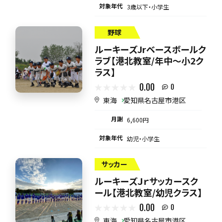
対象年代
3歳以下・小学生
野球
ルーキーズJrベースボールク
ラブ【港北教室/年中～小2ク
ラス】
0.00
0
東海
愛知県名古屋市港区
月謝
6,600円
対象年代
幼児・小学生
サッカー
ルーキーズＪｒサッカースク
ール【港北教室/幼児クラス】
0.00
0
東海
愛知県名古屋市港区