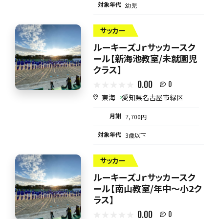
対象年代
幼児
サッカー
ルーキーズＪｒサッカースク
ール【新海池教室/未就園児
クラス】
0.00
0
東海
愛知県名古屋市緑区
月謝
7,700円
対象年代
3歳以下
サッカー
ルーキーズＪｒサッカースク
ール【南山教室/年中～小2ク
ラス】
0.00
0