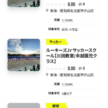
0.00
0
東海
愛知県名古屋市守山区
月謝
7,700円
対象年代
幼児・小学生
サッカー
ルーキーズＪｒサッカースク
ール【川田教室/未就園児ク
ラス】
0.00
0
東海
愛知県名古屋市守山区
月謝
7,700円
対象年代
3歳以下
野球