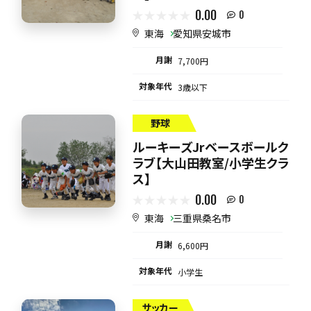
0.00
0
東海
愛知県安城市
月謝
7,700円
対象年代
3歳以下
野球
ルーキーズJrベースボールク
ラブ【大山田教室/小学生クラ
ス】
0.00
0
東海
三重県桑名市
月謝
6,600円
対象年代
小学生
サッカー