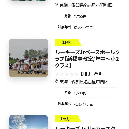
東海
愛知県名古屋市昭和区
月謝
7,700円
対象年代
幼児・小学生
野球
ルーキーズJrベースボールク
ラブ【新福寺教室/年中～小2
クラス】
0.00
0
東海
愛知県名古屋市西区
月謝
6,600円
対象年代
幼児・小学生
サッカー
ルーキーズＪｒサッカースク