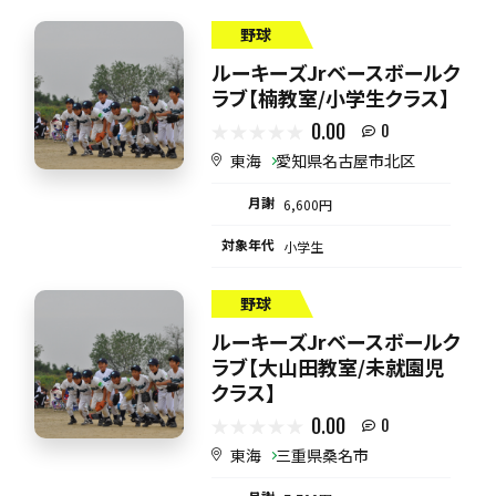
野球
ルーキーズJrベースボールク
ラブ【楠教室/小学生クラス】
0.00
0
東海
愛知県名古屋市北区
月謝
6,600円
対象年代
小学生
野球
ルーキーズJrベースボールク
ラブ【大山田教室/未就園児
クラス】
0.00
0
東海
三重県桑名市