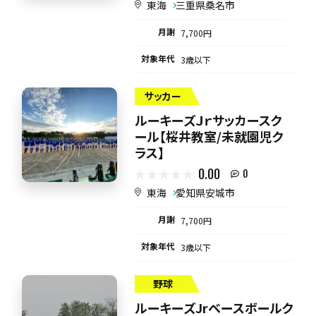
東海
三重県桑名市
月謝
7,700円
対象年代
3歳以下
サッカー
ルーキーズＪｒサッカースク
ール【桜井教室/未就園児ク
ラス】
0.00
0
東海
愛知県安城市
月謝
7,700円
対象年代
3歳以下
野球
ルーキーズJrベースボールク