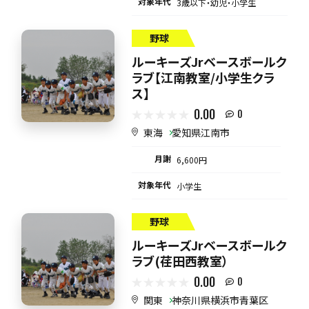
対象年代
3歳以下・幼児・小学生
野球
ルーキーズJrベースボールク
ラブ【江南教室/小学生クラ
ス】
0.00
0
東海
愛知県江南市
月謝
6,600円
対象年代
小学生
野球
ルーキーズJrベースボールク
ラブ(荏田西教室）
0.00
0
関東
神奈川県横浜市青葉区