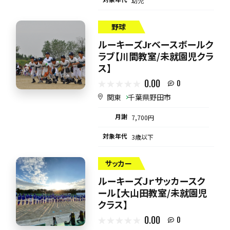
幼児
野球
ルーキーズJrベースボールク
ラブ【川間教室/未就園児クラ
ス】
0.00
0
関東
千葉県野田市
月謝
7,700円
対象年代
3歳以下
サッカー
ルーキーズＪｒサッカースク
ール【大山田教室/未就園児
クラス】
0.00
0