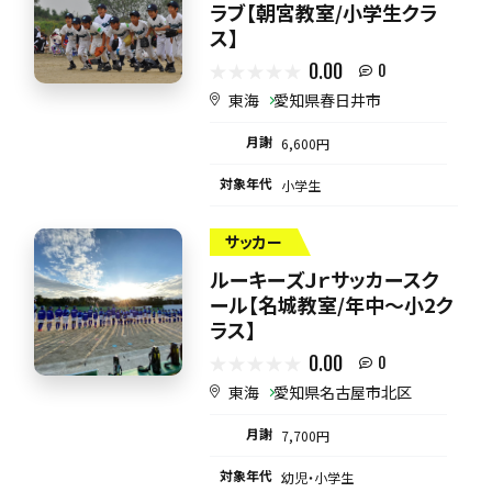
ラブ【朝宮教室/小学生クラ
ス】
0.00
0
東海
愛知県春日井市
月謝
6,600円
対象年代
小学生
サッカー
ルーキーズＪｒサッカースク
ール【名城教室/年中～小2ク
ラス】
0.00
0
東海
愛知県名古屋市北区
月謝
7,700円
対象年代
幼児・小学生