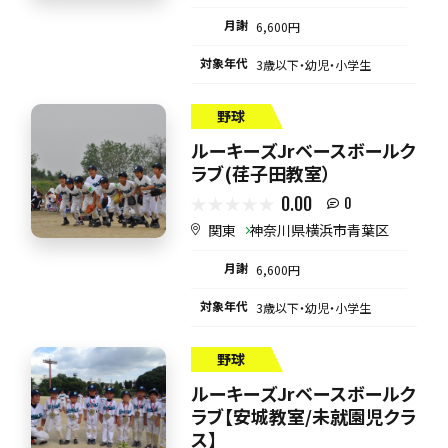
月謝
6,600円
対象年代
3歳以下・幼児・小学生
野球
ルーキーズJrベースボールク
ラブ(荏子田教室）
0.00
0
関東
神奈川県横浜市青葉区
月謝
6,600円
対象年代
3歳以下・幼児・小学生
野球
ルーキーズJrベースボールク
ラブ【安城教室/未就園児クラ
ス】