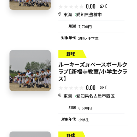
0.00
0
東海
愛知県豊橋市
月謝
7,700円
対象年代
幼児・小学生
野球
ルーキーズJrベースボールク
ラブ【新福寺教室/小学生クラ
ス】
0.00
0
東海
愛知県名古屋市西区
月謝
6,600円
対象年代
小学生
野球