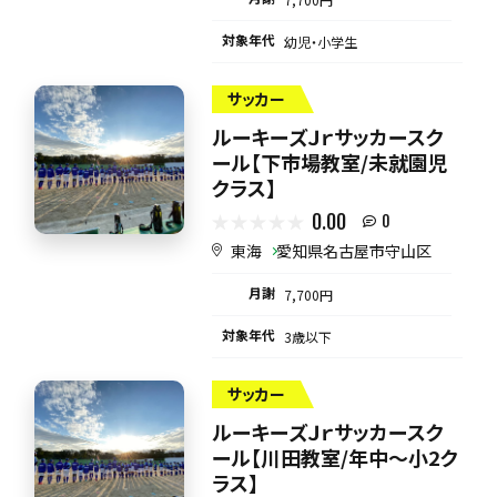
対象年代
幼児・小学生
サッカー
ルーキーズＪｒサッカースク
ール【下市場教室/未就園児
クラス】
0.00
0
東海
愛知県名古屋市守山区
月謝
7,700円
対象年代
3歳以下
サッカー
ルーキーズＪｒサッカースク
ール【川田教室/年中～小2ク
ラス】