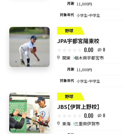
月謝
11,000円
対象年代
小学生・中学生
野球
JPA宇都宮陽東校
0.00
0
関東
栃木県宇都宮市
月謝
11,000円
対象年代
小学生・中学生
野球
JBS【伊賀上野校】
0.00
0
東海
三重県伊賀市