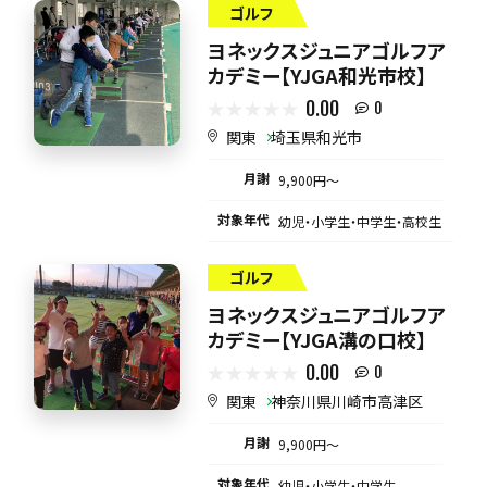
ゴルフ
ヨネックスジュニアゴルフア
カデミー【YJGA和光市校】
0.00
0
関東
埼玉県和光市
月謝
9,900円〜
対象年代
幼児・小学生・中学生・高校生
ゴルフ
ヨネックスジュニアゴルフア
カデミー【YJGA溝の口校】
0.00
0
関東
神奈川県川崎市高津区
月謝
9,900円〜
対象年代
幼児・小学生・中学生