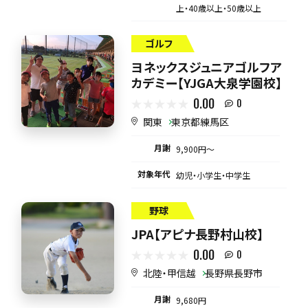
上・40歳以上・50歳以上
ゴルフ
ヨネックスジュニアゴルフア
カデミー【YJGA大泉学園校】
0.00
0
関東
東京都練馬区
月謝
9,900円〜
対象年代
幼児・小学生・中学生
野球
JPA【アピナ長野村山校】
0.00
0
北陸・甲信越
長野県長野市
月謝
9,680円