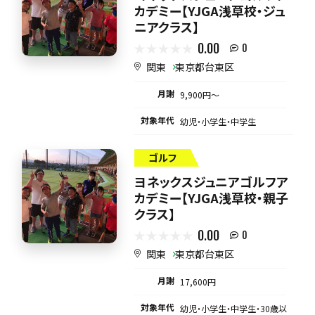
カデミー【YJGA浅草校・ジュ
ニアクラス】
0.00
0
関東
東京都台東区
月謝
9,900円〜
対象年代
幼児・小学生・中学生
ゴルフ
ヨネックスジュニアゴルフア
カデミー【YJGA浅草校・親子
クラス】
0.00
0
関東
東京都台東区
月謝
17,600円
対象年代
幼児・小学生・中学生・30歳以