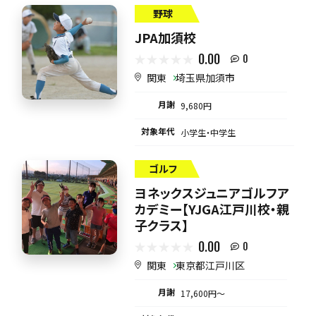
野球
JPA加須校
0.00
0
関東
埼玉県加須市
月謝
9,680円
対象年代
小学生・中学生
ゴルフ
ヨネックスジュニアゴルフア
カデミー【YJGA江戸川校・親
子クラス】
0.00
0
関東
東京都江戸川区
月謝
17,600円〜