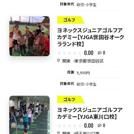
対象年代
幼児・小学生
ゴルフ
ヨネックスジュニアゴルフア
カデミー【YJGA世田谷オーク
ラランド校】
0.00
0
関東
東京都世田谷区
月謝
9,900円
対象年代
幼児・小学生
ゴルフ
ヨネックスジュニアゴルフア
カデミー【YJGA東川口校】
0.00
0
関東
埼玉県川口市