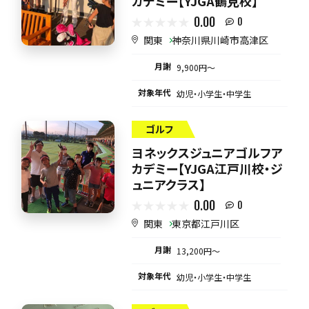
カデミー【YJGA鶴見校】
0.00
0
関東
神奈川県川崎市高津区
月謝
9,900円〜
対象年代
幼児・小学生・中学生
ゴルフ
ヨネックスジュニアゴルフア
カデミー【YJGA江戸川校・ジ
ュニアクラス】
0.00
0
関東
東京都江戸川区
月謝
13,200円〜
対象年代
幼児・小学生・中学生