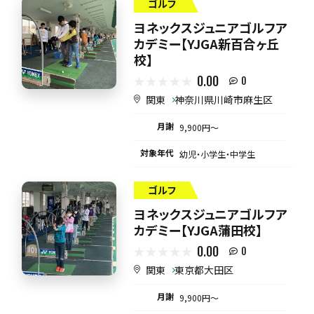
ゴルフ
ヨネックスジュニアゴルフア
カデミー【YJGA新百合ヶ丘
校】
0.00
0
関東
神奈川県川崎市麻生区
月謝
9,900円〜
対象年代
幼児・小学生・中学生
ゴルフ
ヨネックスジュニアゴルフア
カデミー【YJGA蒲田校】
0.00
0
関東
東京都大田区
月謝
9,900円〜