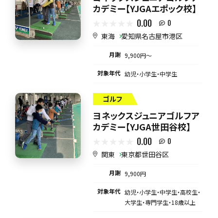
カデミー【YJGAエポック校】
0.00
0
東海
愛知県名古屋市港区
月謝
9,900円〜
対象年代
幼児・小学生・中学生
ゴルフ
ヨネックスジュニアゴルフア
カデミー【YJGA世田谷校】
0.00
0
関東
東京都世田谷区
月謝
9,900円
対象年代
幼児・小学生・中学生・高校生・
大学生・専門学生・18歳以上