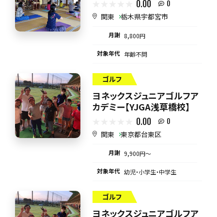
0.00
0
関東
栃木県宇都宮市
月謝
8,800円
対象年代
年齢不問
ゴルフ
ヨネックスジュニアゴルフア
カデミー【YJGA浅草橋校】
0.00
0
関東
東京都台東区
月謝
9,900円〜
対象年代
幼児・小学生・中学生
ゴルフ
ヨネックスジュニアゴルフア