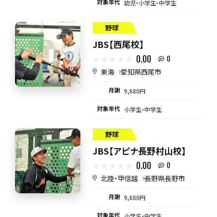
対象年代
幼児・小学生・中学生
野球
JBS【西尾校】
0.00
0
東海
愛知県西尾市
月謝
9,680円
対象年代
小学生・中学生
野球
JBS【アピナ長野村山校】
0.00
0
北陸・甲信越
長野県長野市
月謝
9,680円
対象年代
小学生・中学生