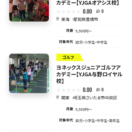
カデミー【YJGAオアシス校】
0.00
0
東海
愛知県豊橋市
月謝
9,900円〜
対象年代
幼児・小学生・中学生
ゴルフ
ヨネックスジュニアゴルフア
カデミー【YJGA与野ロイヤル
校】
0.00
0
関東
埼玉県さいたま市中央区
月謝
9,900円〜
対象年代
幼児・小学生・中学生・高校生