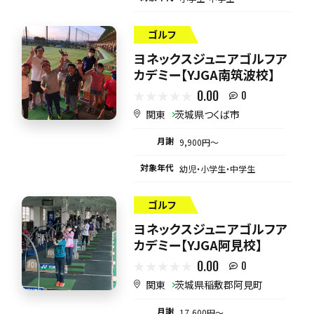
ゴルフ
ヨネックスジュニアゴルフア
カデミー【YJGA南筑波校】
0.00
0
関東
茨城県つくば市
月謝
9,900円〜
対象年代
幼児・小学生・中学生
ゴルフ
ヨネックスジュニアゴルフア
カデミー【YJGA阿見校】
0.00
0
関東
茨城県稲敷郡阿見町
月謝
17,600円〜