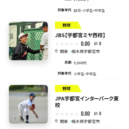
対象年代
幼児・小学生・中学生
野球
JBS【宇都宮ミヤ西校】
0.00
0
関東
栃木県宇都宮市
月謝
9,680円
対象年代
小学生・中学生
野球
JPA宇都宮インターパーク東
校
0.00
0
関東
栃木県宇都宮市