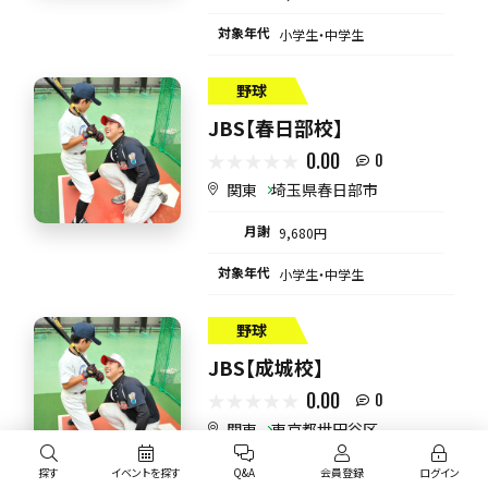
対象年代
小学生・中学生
野球
JBS【春日部校】
0.00
0
関東
埼玉県春日部市
月謝
9,680円
対象年代
小学生・中学生
野球
JBS【成城校】
0.00
0
関東
東京都世田谷区
月謝
9,680円
探す
イベントを探す
Q&A
会員登録
ログイン