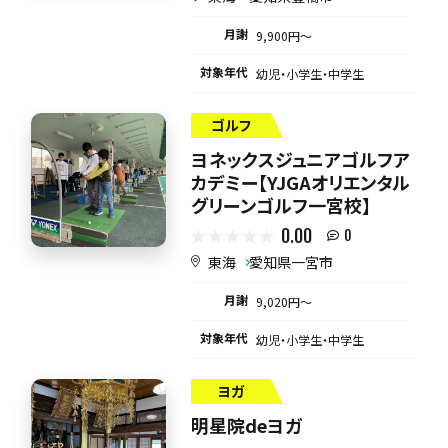
月謝
9,900円〜
対象年代
幼児・小学生・中学生
ゴルフ
ヨネックスジュニアゴルフア
カデミー【YJGAオリエンタル
グリーンゴルフ一宮校】
0.00
0
東海
愛知県一宮市
月謝
9,020円〜
対象年代
幼児・小学生・中学生
ヨガ
明星院deヨガ