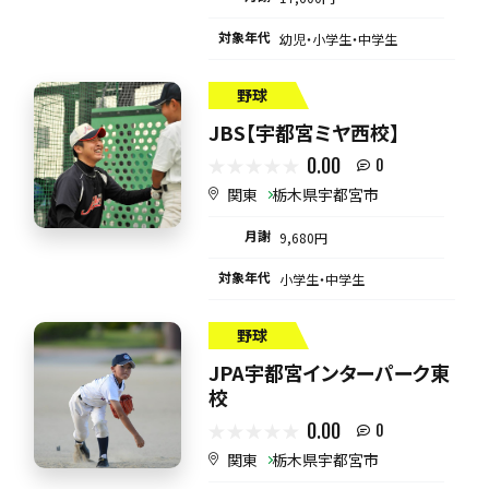
対象年代
幼児・小学生・中学生
野球
JBS【宇都宮ミヤ西校】
0.00
0
関東
栃木県宇都宮市
月謝
9,680円
対象年代
小学生・中学生
野球
JPA宇都宮インターパーク東
校
0.00
0
関東
栃木県宇都宮市