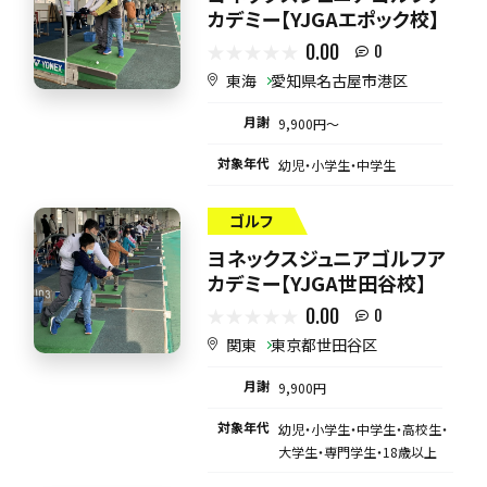
カデミー【YJGAエポック校】
0.00
0
東海
愛知県名古屋市港区
月謝
9,900円〜
対象年代
幼児・小学生・中学生
ゴルフ
ヨネックスジュニアゴルフア
カデミー【YJGA世田谷校】
0.00
0
関東
東京都世田谷区
月謝
9,900円
対象年代
幼児・小学生・中学生・高校生・
大学生・専門学生・18歳以上