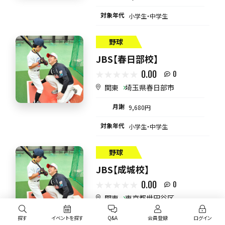
対象年代
小学生・中学生
野球
JBS【春日部校】
0.00
0
関東
埼玉県春日部市
月謝
9,680円
対象年代
小学生・中学生
野球
JBS【成城校】
0.00
0
関東
東京都世田谷区
月謝
9,680円
探す
イベントを探す
Q&A
会員登録
ログイン