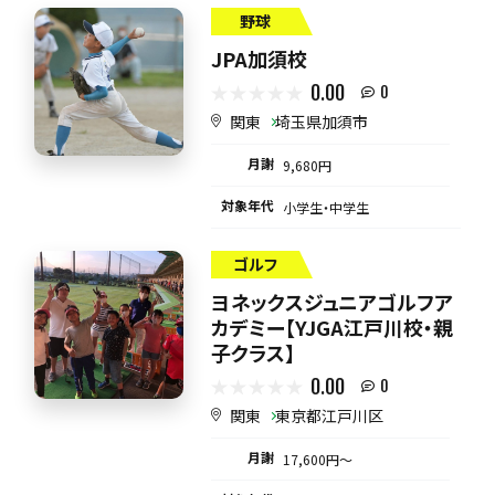
野球
JPA加須校
0.00
0
関東
埼玉県加須市
月謝
9,680円
対象年代
小学生・中学生
ゴルフ
ヨネックスジュニアゴルフア
カデミー【YJGA江戸川校・親
子クラス】
0.00
0
関東
東京都江戸川区
月謝
17,600円〜