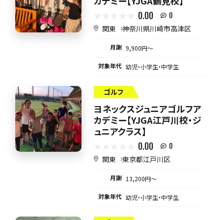
カデミー【YJGA鶴見校】
0.00
0
関東
神奈川県川崎市高津区
月謝
9,900円〜
対象年代
幼児・小学生・中学生
ゴルフ
ヨネックスジュニアゴルフア
カデミー【YJGA江戸川校・ジ
ュニアクラス】
0.00
0
関東
東京都江戸川区
月謝
13,200円〜
対象年代
幼児・小学生・中学生