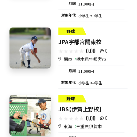
月謝
11,000円
対象年代
小学生・中学生
野球
JPA宇都宮陽東校
0.00
0
関東
栃木県宇都宮市
月謝
11,000円
対象年代
小学生・中学生
野球
JBS【伊賀上野校】
0.00
0
東海
三重県伊賀市