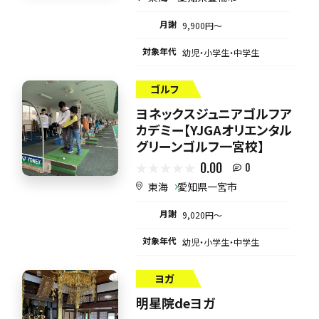
月謝
9,900円〜
対象年代
幼児・小学生・中学生
ゴルフ
ヨネックスジュニアゴルフア
カデミー【YJGAオリエンタル
グリーンゴルフ一宮校】
0.00
0
東海
愛知県一宮市
月謝
9,020円〜
対象年代
幼児・小学生・中学生
ヨガ
明星院deヨガ