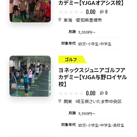
カデミー【YJGAオアシス校】
0.00
0
東海
愛知県豊橋市
月謝
9,900円〜
対象年代
幼児・小学生・中学生
ゴルフ
ヨネックスジュニアゴルフア
カデミー【YJGA与野ロイヤル
校】
0.00
0
関東
埼玉県さいたま市中央区
月謝
9,900円〜
対象年代
幼児・小学生・中学生・高校生