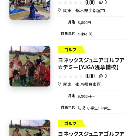
0.00
0
関東
栃木県宇都宮市
月謝
8,800円
対象年代
年齢不問
ゴルフ
ヨネックスジュニアゴルフア
カデミー【YJGA浅草橋校】
0.00
0
関東
東京都台東区
月謝
9,900円〜
対象年代
幼児・小学生・中学生
ゴルフ
ヨネックスジュニアゴルフア