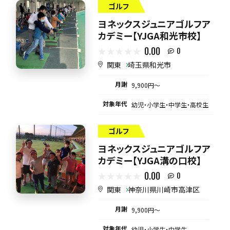
ゴルフ
ヨネックスジュニアゴルフア
カデミー【YJGA和光市校】
0.00
0
関東
埼玉県和光市
月謝
9,900円〜
対象年代
幼児・小学生・中学生・高校生
ゴルフ
ヨネックスジュニアゴルフア
カデミー【YJGA溝の口校】
0.00
0
関東
神奈川県川崎市高津区
月謝
9,900円〜
対象年代
幼児・小学生・中学生