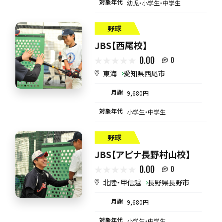
対象年代
幼児・小学生・中学生
野球
JBS【西尾校】
0.00
0
東海
愛知県西尾市
月謝
9,680円
対象年代
小学生・中学生
野球
JBS【アピナ長野村山校】
0.00
0
北陸・甲信越
長野県長野市
月謝
9,680円
対象年代
小学生・中学生