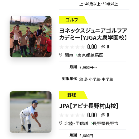
上・40歳以上・50歳以上
ゴルフ
ヨネックスジュニアゴルフア
カデミー【YJGA大泉学園校】
0.00
0
関東
東京都練馬区
月謝
9,900円〜
対象年代
幼児・小学生・中学生
野球
JPA【アピナ長野村山校】
0.00
0
北陸・甲信越
長野県長野市
月謝
9,680円