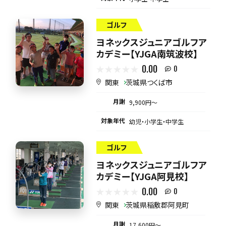
ゴルフ
ヨネックスジュニアゴルフア
カデミー【YJGA南筑波校】
0.00
0
関東
茨城県つくば市
月謝
9,900円〜
対象年代
幼児・小学生・中学生
ゴルフ
ヨネックスジュニアゴルフア
カデミー【YJGA阿見校】
0.00
0
関東
茨城県稲敷郡阿見町
月謝
17,600円〜