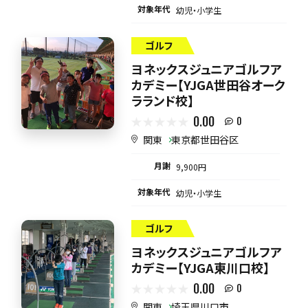
対象年代
幼児・小学生
ゴルフ
ヨネックスジュニアゴルフア
カデミー【YJGA世田谷オーク
ラランド校】
0.00
0
関東
東京都世田谷区
月謝
9,900円
対象年代
幼児・小学生
ゴルフ
ヨネックスジュニアゴルフア
カデミー【YJGA東川口校】
0.00
0
関東
埼玉県川口市