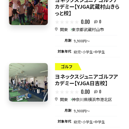
カデミー【YJGA武蔵村山きら
っと校】
0.00
0
関東
東京都武蔵村山市
月謝
9,900円〜
対象年代
幼児・小学生・中学生
ゴルフ
ヨネックスジュニアゴルフア
カデミー【YJGA日吉校】
0.00
0
関東
神奈川県横浜市港北区
月謝
9,900円〜
対象年代
幼児・小学生・中学生