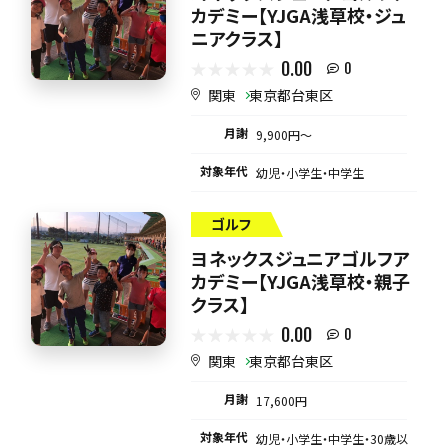
カデミー【YJGA浅草校・ジュ
ニアクラス】
0.00
0
関東
東京都台東区
月謝
9,900円〜
対象年代
幼児・小学生・中学生
ゴルフ
ヨネックスジュニアゴルフア
カデミー【YJGA浅草校・親子
クラス】
0.00
0
関東
東京都台東区
月謝
17,600円
対象年代
幼児・小学生・中学生・30歳以