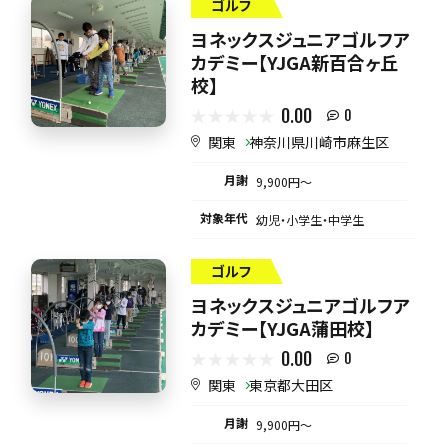
ゴルフ
ヨネックスジュニアゴルフア
カデミー【YJGA新百合ヶ丘
校】
0.00
0
関東
神奈川県川崎市麻生区
月謝
9,900円〜
対象年代
幼児・小学生・中学生
ゴルフ
ヨネックスジュニアゴルフア
カデミー【YJGA蒲田校】
0.00
0
関東
東京都大田区
月謝
9,900円〜