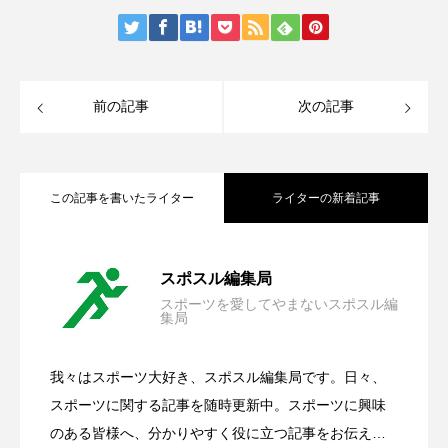
前の記事
次の記事
この記事を書いたライター
ライターの新着記事
広島市安佐南区の空手教室６選｜小学
2026.07.20
スポスル編集局
スポーツを愛してやまないスポスル編
集局
広島市西区の空手教室６選｜小学生・幼
2026.07.13
生・幼児【2026年】
我々はスポーツ大好き、スポスル編集局です。日々、
所沢市の空手教室3選｜小学生・幼児
2026.06.15
児【2026年】
スポーツに関する記事を随時更新中。スポーツに興味
のある皆様へ、分かりやすく役に立つ記事をお伝えい