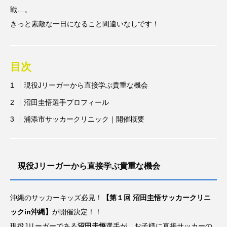
戦…。
スポンサー
スポーツリハビリトレーナー
きっと素敵な一日になること間違いなしです！
スポーツ業界の仕事情報
スポーツ豆知識
スポーツ辞典
ターン
ダイエット
目次
チケット
チーム・スクール紹介
現役Jリーガーから直接学ぶ貴重な機会
沼田圭悟選手プロフィール
トップ選手への道のり
バスケットボール
浦添市サッカークリニック｜開催概要
バッター
バンジージャンプ
パリオリンピック
パリパラリンピック
現役Jリーガーから直接学ぶ貴重な機会
ブンデスリーガ
マスコット
ラケット
レジャー
レース
下半身
予選
沖縄のサッカーキッズ必見！
【第１回 沼田圭悟サッカークリニ
ックin沖縄】
が開催決定！！
人気上昇スポーツを知る
会場
体重
現役Jリーガーである
沼田圭悟
選手が、お子様に直接サッカーの