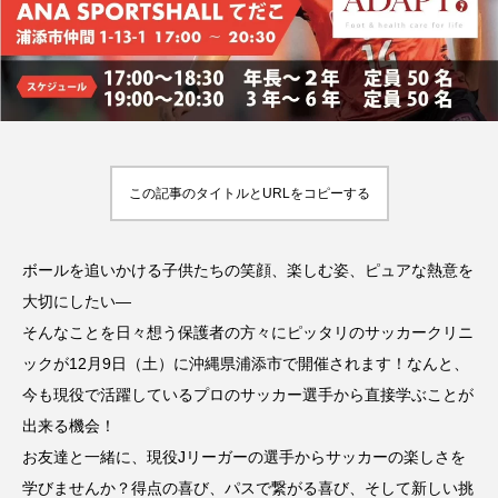
など詳しくご紹介！
おおぱ
でもすぐにわかる解
2026.05.25
HIT
説！
2023.08.23
TAG LIST
オススメタグ一覧
この記事のタイトルとURLをコピーする
Jリーグ
SUP
お尻
お腹
アウトドア
アスリート
ボールを追いかける子供たちの笑顔、楽しむ姿、ピュアな熱意を
アスリート・スポーツ関連のお金事情
大切にしたい―
そんなことを日々想う保護者の方々にピッタリのサッカークリニ
アスリート飯
インタビュー
ゴルフ
ックが12月9日（土）に沖縄県浦添市で開催されます！なんと、
サッカー
スクワット
スタジアム
今も現役で活躍しているプロのサッカー選手から直接学ぶことが
出来る機会！
スポスルアプリ
スポスルインタビュー
お友達と一緒に、現役Jリーガーの選手からサッカーの楽しさを
スポスルカップ
スポスルダイエット
学びませんか？得点の喜び、パスで繋がる喜び、そして新しい挑