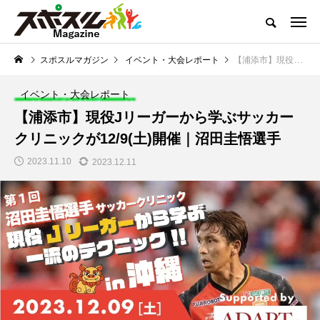
どこよりも熱くお届けするスポーツコンテンツ
スポスルマガジン
イベント・大会レポート
【浦添市】現役Jリーガーから学ぶサッカークリニックが12/9(土)開催｜沼田圭悟選手
スポスルマガジンTOP
全ての記事一覧
ライター一覧
クチコ
イベント・大会レポート
NEW POST
【浦添市】現役Jリーガーから学ぶサッカー
スポスルマガジンの最新記事
クリニックが12/9(土)開催｜沼田圭悟選手
「子供とスポーツ」を考
スポーツ業界の仕事情報
2023.11.10
2023.12.11
える
【スポーツインストラ
【サッカー】小学生向
クター】資格取得方法
けルール一覧｜初心者