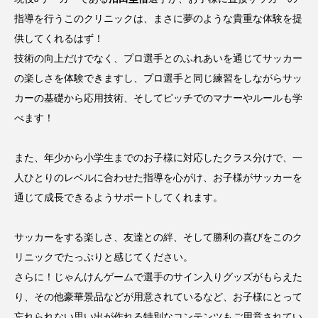
力士
参加標準記録
問題
国際大会
指導を行うこのクリニックは、まさに夢のような貴重な体験を提
供してくれるはず！
夏の甲子園・インタビュー特集
大学
技術の向上だけでなく、プロ選手とのふれあいを通じてサッカー
山口県岩国市
広島市佐伯区
日本人
の楽しさを体験できますし、プロ選手と同じ練習をしながらサッ
カーの基礎から応用技術、そしてピッチでのマナーやルールも学
日本代表
日程
暑さ対策
柔道
べます！
歴史
甲子園
種目
種類
競技
また、年少から小学生までのお子様に対応したクラス分けで、一
練習
習い事
背中
背泳ぎ
脚
人ひとりのレベルに合わせた指導を心がけ、お子様がサッカーを
腕
腕立て伏せ
腰
腹筋
通じて成長できるようサポートしてくれます。
自動車
言葉
資格
賞金
遊び
サッカーをする楽しさ、友達との絆、そして勝利の喜びをこのク
選手
選手村
野球
金メダル
リニックでたっぷりと感じてください。
さらに！じゃんけんゲームで選手のサイン入りグッズがもらえた
金額
開会式
高校野球
り、その他豪華景品などが用意されているなど、お子様にとって
忘れられない思い出が作れる特別なコンテンツもご用意されてい