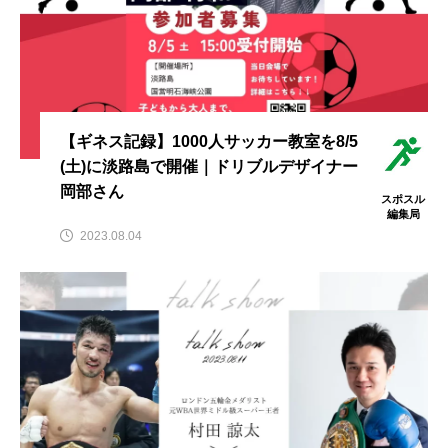
力士
参加標準記録
問題
国際大会
夏の甲子園・インタビュー特集
大学
山口県岩国市
広島市佐伯区
日本人
【ギネス記録】1000人サッカー教室を8/5
日本代表
日程
暑さ対策
柔道
(土)に淡路島で開催｜ドリブルデザイナー
歴史
甲子園
種目
種類
競技
岡部さん
スポスル
編集局
練習
習い事
背中
背泳ぎ
脚
2023.08.04
腕
腕立て伏せ
腰
腹筋
自動車
言葉
資格
賞金
遊び
選手
選手村
野球
金メダル
金額
開会式
高校野球