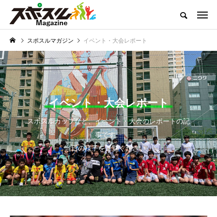
どこよりも熱くお届けするスポーツコンテンツ
スポスルマガジン
イベント・大会レポート
スポスルマガジンTOP
全ての記事一覧
ライター一覧
クチコ
NEW POST
スポスルマガジンの最新記事
イベント・大会レポート
トップ選手への道のり
「子供とスポーツ」を考
える
スポスルカップなど、イベント・大会のレポートの記
事です。
当日の様子をご覧ください。
【ボウリング】プロテ
【サッカー】小学生向
ストの実施内容と合格
けルール一覧｜初心者