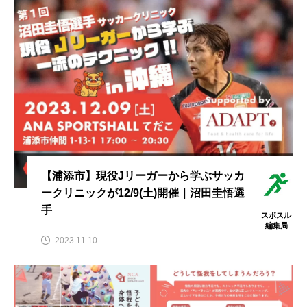
率や年齢制限などをご
い
HIT
でもすぐにわかる解
紹介！
2023.10.13
HIT
説！
2023.08.23
TAG LIST
オススメタグ一覧
Jリーグ
SUP
お尻
お腹
アウトドア
アスリート
【浦添市】現役Jリーガーから学ぶサッカ
アスリート・スポーツ関連のお金事情
ークリニックが12/9(土)開催｜沼田圭悟選
手
アスリート飯
インタビュー
ゴルフ
スポスル
編集局
2023.11.10
サッカー
スクワット
スタジアム
スポスルアプリ
スポスルインタビュー
スポスルカップ
スポスルダイエット