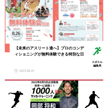
スポンサー
スポーツリハビリトレーナー
スポーツ業界の仕事情報
スポーツ豆知識
スポーツ辞典
ターン
ダイエット
チケット
チーム・スクール紹介
【未来のアスリート達へ】プロのコンデ
トップ選手への道のり
バスケットボール
ィショニングが無料体験できる特別な日
バッター
バンジージャンプ
スポスル
編集局
パリオリンピック
パリパラリンピック
2023.08.25
ブンデスリーガ
マスコット
ラケット
レジャー
レース
下半身
予選
人気上昇スポーツを知る
会場
体重