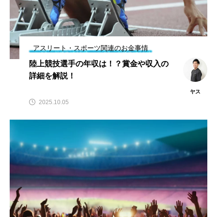
スポンサー
スポーツリハビリトレーナー
スポーツ業界の仕事情報
スポーツ豆知識
アスリート・スポーツ関連のお金事情
スポーツ辞典
ターン
ダイエット
陸上競技選手の年収は！？賞金や収入の
詳細を解説！
チケット
チーム・スクール紹介
ヤス
トップ選手への道のり
バスケットボール
2025.10.05
バッター
バンジージャンプ
パリオリンピック
パリパラリンピック
ブンデスリーガ
マスコット
ラケット
レジャー
レース
下半身
予選
人気上昇スポーツを知る
会場
体重