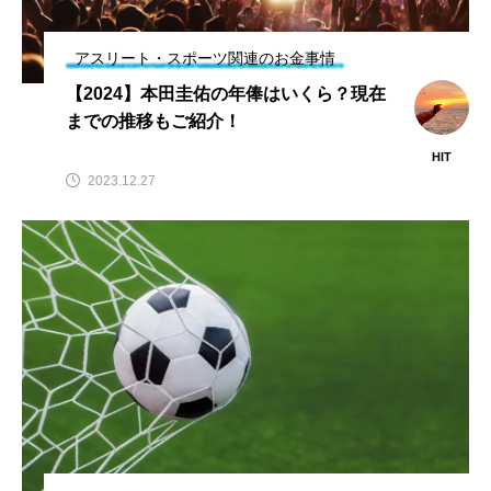
力士
参加標準記録
問題
国際大会
アスリート・スポーツ関連のお金事情
夏の甲子園・インタビュー特集
大学
【2024】本田圭佑の年俸はいくら？現在
山口県岩国市
広島市佐伯区
日本人
までの推移もご紹介！
日本代表
日程
暑さ対策
柔道
HIT
2023.12.27
歴史
甲子園
種目
種類
競技
練習
習い事
背中
背泳ぎ
脚
腕
腕立て伏せ
腰
腹筋
自動車
言葉
資格
賞金
遊び
選手
選手村
野球
金メダル
金額
開会式
高校野球