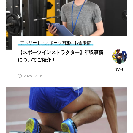
率や年齢制限などをご
い
HIT
でもすぐにわかる解
紹介！
2023.10.13
HIT
説！
2023.08.23
TAG LIST
オススメタグ一覧
アスリート・スポーツ関連のお金事情
【スポーツインストラクター】年収事情
Jリーグ
SUP
お尻
お腹
についてご紹介！
アウトドア
アスリート
でかむ
2025.12.16
アスリート・スポーツ関連のお金事情
アスリート飯
インタビュー
ゴルフ
サッカー
スクワット
スタジアム
スポスルアプリ
スポスルインタビュー
スポスルカップ
スポスルダイエット