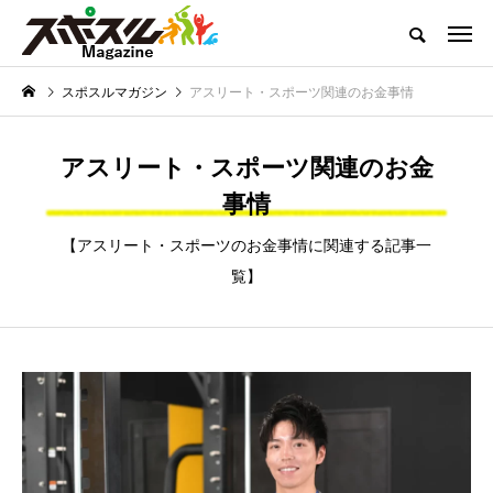
どこよりも熱くお届けするスポーツコンテンツ
スポスルマガジン
アスリート・スポーツ関連のお金事情
スポスルマガジンTOP
全ての記事一覧
ライター一覧
クチコ
アスリート・スポーツ関連のお金
NEW POST
スポスルマガジンの最新記事
事情
トップ選手への道のり
「子供とスポーツ」を考
【アスリート・スポーツのお金事情に関連する記事一
える
覧】
【ボウリング】プロテ
【サッカー】小学生向
ストの実施内容と合格
けルール一覧｜初心者