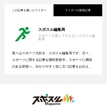
この記事を書いたライター
ライターの新着記事
広島市安佐南区の空手教室６選｜小学
2026.07.20
スポスル編集局
スポーツを愛してやまないスポスル編
集局
広島市西区の空手教室６選｜小学生・幼
2026.07.13
生・幼児【2026年】
我々はスポーツ大好き、スポスル編集局です。日々、
所沢市の空手教室3選｜小学生・幼児
2026.06.15
児【2026年】
スポーツに関する記事を随時更新中。スポーツに興味
のある皆様へ、分かりやすく役に立つ記事をお伝えい
たします。
【2026年】