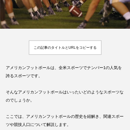
率や年齢制限などをご
い
HIT
でもすぐにわかる解
紹介！
2023.10.13
HIT
説！
2023.08.23
TAG LIST
オススメタグ一覧
この記事のタイトルとURLをコピーする
Jリーグ
SUP
お尻
お腹
アウトドア
アスリート
アメリカンフットボールは、全米スポーツでナンバー1の人気を
誇るスポーツです。
アスリート・スポーツ関連のお金事情
アスリート飯
インタビュー
ゴルフ
そんなアメリカンフットボールはいったいどのようなスポーツな
のでしょうか。
サッカー
スクワット
スタジアム
スポスルアプリ
スポスルインタビュー
ここでは、アメリカンフットボールの歴史を紐解き、関連スポー
ツや競技人口について解説します。
スポスルカップ
スポスルダイエット