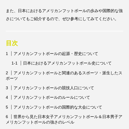
スポンサー
スポーツリハビリトレーナー
また、日本におけるアメリカンフットボールの歩みや国際的な強
さについてもご紹介するので、ぜひ参考にしてみてください。
スポーツ業界の仕事情報
スポーツ豆知識
スポーツ辞典
ターン
ダイエット
目次
チケット
チーム・スクール紹介
アメリカンフットボールの起源・歴史について
トップ選手への道のり
バスケットボール
日本におけるアメリカンフットボール史について
バッター
バンジージャンプ
アメリカンフットボールと関連のあるスポーツ・派生したス
ポーツ
パリオリンピック
パリパラリンピック
アメリカンフットボールの競技人口について
ブンデスリーガ
マスコット
ラケット
アメリカンフットボールのルールについて
アメリカンフットボールの国際的な大会について
レジャー
レース
下半身
予選
世界から見た日本女子アメリカンフットボール＆日本男子ア
人気上昇スポーツを知る
会場
体重
メリカンフットボールの強さのレベル