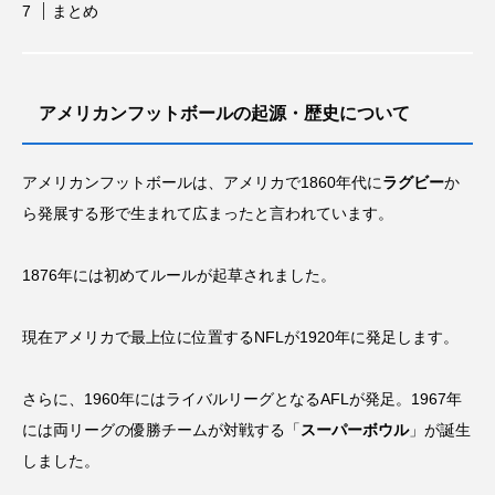
まとめ
力士
参加標準記録
問題
国際大会
夏の甲子園・インタビュー特集
大学
アメリカンフットボールの起源・歴史について
山口県岩国市
広島市佐伯区
日本人
日本代表
日程
暑さ対策
柔道
アメリカンフットボールは、アメリカで1860年代に
ラグビー
か
歴史
甲子園
種目
種類
競技
ら発展する形で生まれて広まったと言われています。
練習
習い事
背中
背泳ぎ
脚
1876年には初めてルールが起草されました。
腕
腕立て伏せ
腰
腹筋
現在アメリカで最上位に位置するNFLが1920年に発足します。
自動車
言葉
資格
賞金
遊び
選手
選手村
野球
金メダル
さらに、1960年にはライバルリーグとなるAFLが発足。1967年
には両リーグの優勝チームが対戦する「
スーパーボウル
」が誕生
金額
開会式
高校野球
しました。