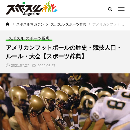
どこよりも熱くお届けするスポーツコンテンツ
スポスルマガジン
スポスル スポーツ辞典
アメリカンフットボールの歴史・競技人口・ルール・大会【スポーツ辞典】
スポスルマガジンTOP
全ての記事一覧
ライター一覧
クチコ
スポスル スポーツ辞典
NEW POST
アメリカンフットボールの歴史・競技人口・
スポスルマガジンの最新記事
ルール・大会【スポーツ辞典】
トップ選手への道のり
「子供とスポーツ」を考
2021.07.27
2022.06.27
える
【ボウリング】プロテ
【サッカー】小学生向
ストの実施内容と合格
けルール一覧｜初心者