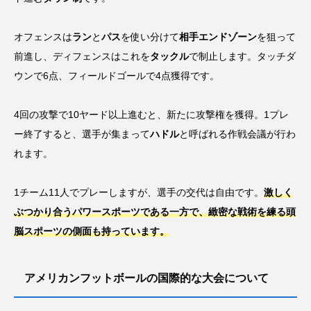
オフェンスは
ラン
と
パス
を使い分けて
相手エンドゾーン
を狙って
前進し、ディフェンスはこれを
タックル
で制止します。タッチダ
ウンで6点、フィールドゴールで4点獲得です。
4回の攻撃で10ヤード以上進むと、新たに攻撃権を獲得。1プレ
ー終了すると、選手が集まって
ハドル
と呼ばれる作戦会議が行わ
れます。
1チーム11人でプレーしますが、選手の交代は自由です。
激しく
ぶつかり合うパワースポーツである一方で、緻密な戦術を練る頭
脳スポーツの側面も持っています。
アメリカンフットボールの国際的な大会について