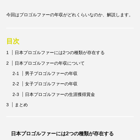
スポンサー
スポーツリハビリトレーナー
今回はプロゴルファーの年収がどれくらいなのか、解説します。
スポーツ業界の仕事情報
スポーツ豆知識
スポーツ辞典
ターン
ダイエット
目次
チケット
チーム・スクール紹介
日本プロゴルファーには2つの種類が存在する
日本プロゴルファーの年収について
トップ選手への道のり
バスケットボール
男子プロゴルファーの年収
バッター
バンジージャンプ
女子プロゴルファーの年収
パリオリンピック
パリパラリンピック
日本プロゴルファーの生涯獲得賞金
ブンデスリーガ
マスコット
ラケット
まとめ
レジャー
レース
下半身
予選
人気上昇スポーツを知る
会場
体重
日本プロゴルファーには2つの種類が存在する