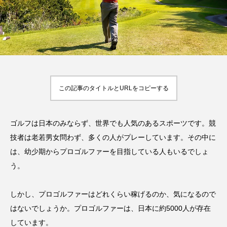
率や年齢制限などをご
い
HIT
でもすぐにわかる解
紹介！
2023.10.13
HIT
説！
2023.08.23
TAG LIST
オススメタグ一覧
この記事のタイトルとURLをコピーする
Jリーグ
SUP
お尻
お腹
アウトドア
アスリート
ゴルフは日本のみならず、世界でも人気のあるスポーツです。競
アスリート・スポーツ関連のお金事情
技者は老若男女問わず、多くの人がプレーしています。その中に
は、幼少期からプロゴルファーを目指している人もいるでしょ
アスリート飯
インタビュー
ゴルフ
う。
サッカー
スクワット
スタジアム
しかし、プロゴルファーはどれくらい稼げるのか、気になるので
スポスルアプリ
スポスルインタビュー
はないでしょうか。プロゴルファーは、日本に約5000人が存在
スポスルカップ
スポスルダイエット
しています。