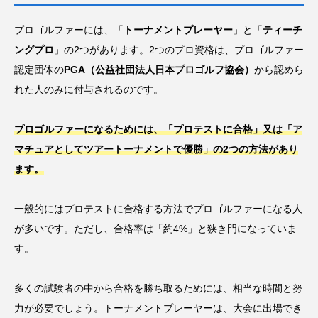
力士
参加標準記録
問題
国際大会
プロゴルファーには、「
トーナメントプレーヤー
」と「
ティーチ
夏の甲子園・インタビュー特集
大学
ングプロ
」の2つがあります。2つのプロ資格は、プロゴルファー
認定団体の
PGA（公益社団法人日本プロゴルフ協会）
から認めら
山口県岩国市
広島市佐伯区
日本人
れた人のみに付与されるのです。
日本代表
日程
暑さ対策
柔道
プロゴルファーになるためには、「プロテストに合格」又は「ア
歴史
甲子園
種目
種類
競技
マチュアとしてツアートーナメントで優勝」の2つの方法があり
練習
習い事
背中
背泳ぎ
脚
ます。
腕
腕立て伏せ
腰
腹筋
一般的にはプロテストに合格する方法でプロゴルファーになる人
自動車
言葉
資格
賞金
遊び
が多いです。ただし、合格率は「約4%」と狭き門になっていま
す。
選手
選手村
野球
金メダル
金額
開会式
高校野球
多くの試験者の中から合格を勝ち取るためには、相当な時間と努
力が必要でしょう。トーナメントプレーヤーは、大会に出場でき