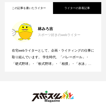
この記事を書いたライター
ライターの新着記事
【オリンピック】近代五種の各競技つい
2022.04.09
林みろ吉
スポーツ好きのwebライター
インディアカとは？競技の魅力や特徴・
2022.03.25
て詳細や魅力を紹介！
在宅webライターとして、企画・ライティングの仕事に
【カバディ】魅力５選を紹介！必要な能
2022.03.22
始め方も含めてご紹介！
取り組んでいます。 学生時代、「バレーボール」・
「硬式野球」・「軟式野球」・「相撲」・「水泳」・
「ソフトボール」とさまざまなスポーツを行っていま
力なども解説！
した。 現在は視聴する側として、スポーツを楽しんで
います。 メジャーからマイナーなスポーツまで、多く
の情報を発信していきます。