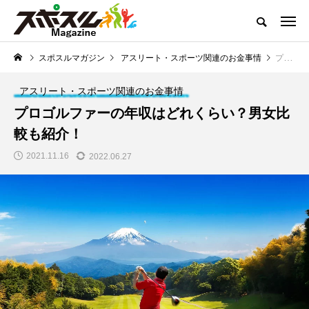
どこよりも熱くお届けするスポーツコンテンツ
スポスルマガジン
アスリート・スポーツ関連のお金事情
プロゴルファーの年収はどれくらい？男女比較も紹介！
スポスルマガジンTOP
全ての記事一覧
ライター一覧
クチコ
アスリート・スポーツ関連のお金事情
NEW POST
プロゴルファーの年収はどれくらい？男女比
スポスルマガジンの最新記事
較も紹介！
トップ選手への道のり
「子供とスポーツ」を考
2021.11.16
2022.06.27
える
【ボウリング】プロテ
【サッカー】小学生向
ストの実施内容と合格
けルール一覧｜初心者