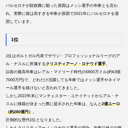
バルセロナが財政難に陥った原因はメッシ選手の年俸とも言わ
れ、実際に彼は高すぎる年俸が原因で2021年にバルセロナを退
団しています。
1位
1位はポルトガル代表でサウジ・プロフェッショナルリーグのア
ル・ナスルに所属する
クリスティアーノ・ロナウド選手
。
以前の最高年俸はレアル・マドリード時代の5800万ドル(約63億
7000万円)で、どれだけ活躍しても年俸ではメッシ選手やネイマ
ール選手を抜けないと言われてきました。
しかし2022年末にマンチェスター・ユナイテッドからアル・ナ
スルに移籍が決まった際に提示された年俸は、なんと
2億ユーロ
（約280億円）
。
圧倒的な歴代1位となりました。
しかもクリスティアーノ・ロナウド選手の場合、年俸以外での稼