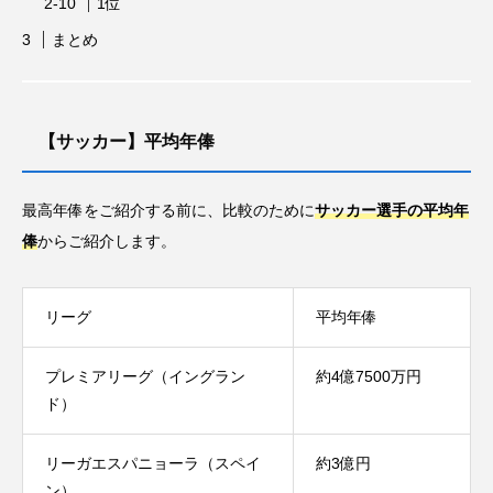
1位
力士
参加標準記録
問題
国際大会
まとめ
夏の甲子園・インタビュー特集
大学
山口県岩国市
広島市佐伯区
日本人
【サッカー】平均年俸
日本代表
日程
暑さ対策
柔道
歴史
甲子園
種目
種類
競技
最高年俸をご紹介する前に、比較のために
サッカー選手の平均年
俸
からご紹介します。
練習
習い事
背中
背泳ぎ
脚
腕
腕立て伏せ
腰
腹筋
リーグ
平均年俸
自動車
言葉
資格
賞金
遊び
プレミアリーグ（イングラン
約4億7500万円
選手
選手村
野球
金メダル
ド）
金額
開会式
高校野球
リーガエスパニョーラ（スペイ
約3億円
ン）