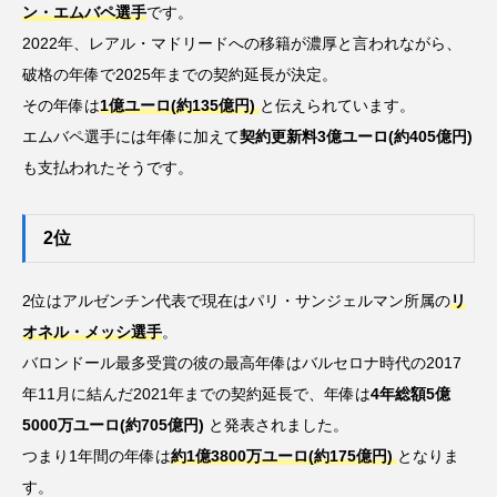
ン・エムバペ選手
です。
2022年、レアル・マドリードへの移籍が濃厚と言われながら、
破格の年俸で2025年までの契約延長が決定。
その年俸は
1億ユーロ(約135億円)
と伝えられています。
エムバペ選手には年俸に加えて
契約更新料3億ユーロ(約405億円)
も支払われたそうです。
2位
2位はアルゼンチン代表で現在はパリ・サンジェルマン所属の
リ
オネル・メッシ選手
。
バロンドール最多受賞の彼の最高年俸はバルセロナ時代の2017
年11月に結んだ2021年までの契約延長で、年俸は
4年総額5億
5000万ユーロ(約705億円)
と発表されました。
つまり1年間の年俸は
約1億3800万ユーロ(約175億円)
となりま
す。