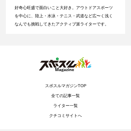
好奇心旺盛で面白いこと大好き。アウトドアスポーツ
初心者必見！SUPの選び方ガイド|タイプ
2026.04.21
成果を発揮させるには？
を中心に、陸上・水泳・テニス・武道など広〜く浅く
なんでも挑戦してきたアクティブ派ライターです。
別おすすめモデルと選ぶポイント
スポスルマガジンTOP
全ての記事一覧
ライター一覧
クチコミサイトへ