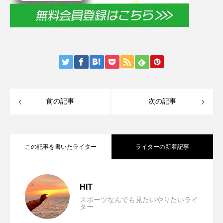
前の記事
次の記事
この記事を書いたライター
ライターの新着記事
筋トレはどの時間帯に行うべき？トレー
2026.06.05
HIT
スポーツなんでも見たいやりたいライ
ター
試合前に緊張しない方法を伝授！練習の
2026.05.10
ニングの効果と体への影響を解説