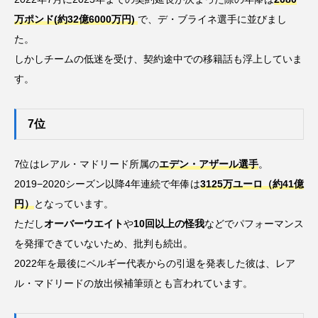
万ポンド(約32億6000万円)
で、デ・ブライネ選手に並びまし
た。
しかしチームの低迷を受け、契約途中での移籍話も浮上していま
す。
7位
7位はレアル・マドリード所属の
エデン・アザール選手
。
2019−2020シーズン以降4年連続で年俸は
3125万ユーロ（約41億
円）
となっています。
ただし
オーバーウエイト
や
10回以上の怪我
などでパフォーマンス
を発揮できていないため、批判も続出。
2022年を最後にベルギー代表からの引退を発表した彼は、レア
ル・マドリードの放出候補筆頭とも言われています。