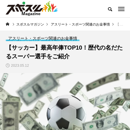
どこよりも熱くお届けするスポーツコンテンツ
スポスルマガジン
アスリート・スポーツ関連のお金事情
【サッカー】最高年俸TOP10！歴代の名だたるスーパー選手をご紹介
スポスルマガジンTOP
全ての記事一覧
ライター一覧
クチコ
アスリート・スポーツ関連のお金事情
NEW POST
【サッカー】最高年俸TOP10！歴代の名だた
スポスルマガジンの最新記事
るスーパー選手をご紹介
トップ選手への道のり
「子供とスポーツ」を考
2023.05.12
える
【ボウリング】プロテ
【サッカー】小学生向
ストの実施内容と合格
けルール一覧｜初心者