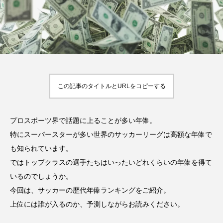
率や年齢制限などをご
い
HIT
でもすぐにわかる解
紹介！
2023.10.13
HIT
説！
2023.08.23
TAG LIST
オススメタグ一覧
この記事のタイトルとURLをコピーする
Jリーグ
SUP
お尻
お腹
アウトドア
アスリート
プロスポーツ界で話題に上ることが多い年俸。
アスリート・スポーツ関連のお金事情
特にスーパースターが多い世界のサッカーリーグは高額な年俸で
も知られています。
アスリート飯
インタビュー
ゴルフ
ではトップクラスの選手たちはいったいどれくらいの年俸を得て
サッカー
スクワット
スタジアム
いるのでしょうか。
今回は、サッカーの歴代年俸ランキングをご紹介。
スポスルアプリ
スポスルインタビュー
上位には誰が入るのか、予測しながらお読みください。
スポスルカップ
スポスルダイエット