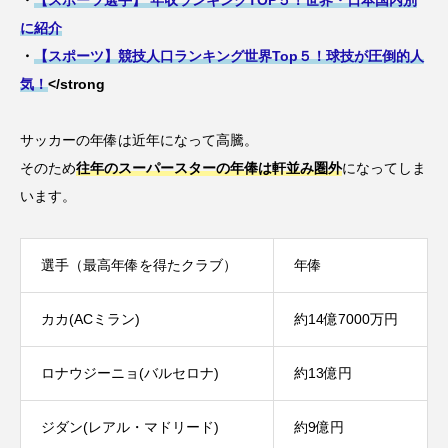
・
【スポーツ選手】 年収ランキングTOP５！世界・日本国内別
に紹介
・
【スポーツ】競技人口ランキング世界Top５！球技が圧倒的人
気！
</strong
サッカーの年俸は近年になって高騰。
そのため
往年のスーパースターの年俸は軒並み圏外
になってしま
います。
選手（最高年俸を得たクラブ）
年俸
カカ(ACミラン)
約14億7000万円
ロナウジーニョ(バルセロナ)
約13億円
ジダン(レアル・マドリード)
約9億円