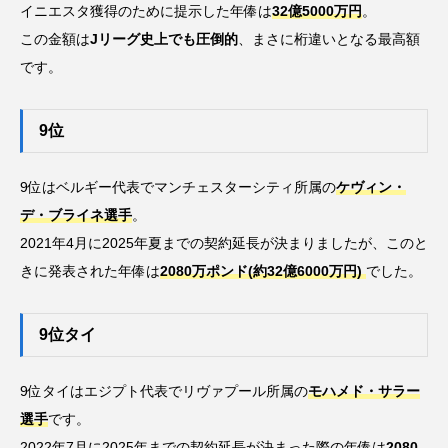
イニエスタ獲得のために提示した年俸は
32億5000万円
。
この金額は
Jリーグ史上でも圧倒的
、まさに桁違いとなる最高額
です。
9位
9位はベルギー代表でマンチェスターシティ所属の
ケヴィン・
デ・ブライネ選手
。
2021年4月に2025年夏までの契約延長が決まりましたが、このと
きに発表された年俸は
2080万ポンド(約32億6000万円)
でした。
9位タイ
9位タイはエジプト代表でリヴァプール所属の
モハメド・サラー
選手
です。
2022年7月に2025年までの契約延長が決まった際の年俸は
2080