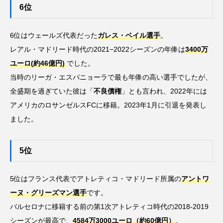
6位
6位はウェールズ代表だった
ガレス・ベイル選手
。
レアル・マドリード時代の2021−2022シーズンの年俸は
3400万
ユーロ(約46億円)
でした。
当時のリーガ・エスパニョーラで最も年俸の高い選手でしたが、
全盛期を過ぎていた彼は「
不良債権
」とも言われ、2022年には
アメリカのロサンゼルスFCに移籍。2023年1月に引退を発表し
ました。
5位
5位はフランス代表でアトレティコ・マドリード所属の
アントワ
ーヌ・グリーズマン選手
です。
バルセロナに移籍する前の第1次アトレティコ時代の2018-2019
シーズンが最高で、
4584万3000ユーロ（約60億円）
。