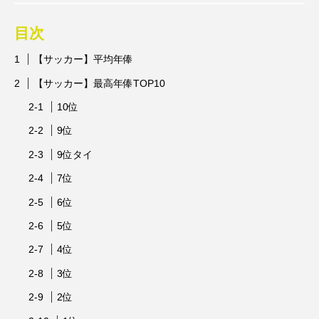
スポンサー
スポーツリハビリトレーナー
目次
スポーツ業界の仕事情報
スポーツ豆知識
【サッカー】平均年俸
【サッカー】最高年俸TOP10
スポーツ辞典
ターン
ダイエット
10位
チケット
チーム・スクール紹介
9位
トップ選手への道のり
バスケットボール
9位タイ
バッター
バンジージャンプ
7位
6位
パリオリンピック
パリパラリンピック
5位
ブンデスリーガ
マスコット
ラケット
4位
レジャー
レース
下半身
予選
3位
2位
人気上昇スポーツを知る
会場
体重