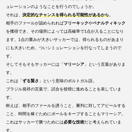
ュレーションのようなことを行うのでしょうか。
それは、
決定的なチャンスを得られる可能性があるから
。
相手のファールが認められれば
フリーキック
や
ペナルティキック
を獲得でき、その場所によっては高確率で1点が入ることになり
ます。1点の重みが大きいサッカーでは、得られるものがあまり
にも大きいため、ついシミュレーションを行なってしまうので
す。
そしてそもそもサッカーには「
マリーシア
」という言葉がありま
す。
これは「
ずる賢さ
」という意味のポルトガル語。
ブラジル発祥の言葉で、試合を狡猾に進めることを表していま
す。
例えば、相手のファールを誘うこと、審判に対してアピールする
こと、時間を稼ぐためにボールをキープすることもマリーシア。
これはサッカーで勝つためには
必要な技術
だと考えられていま
す。