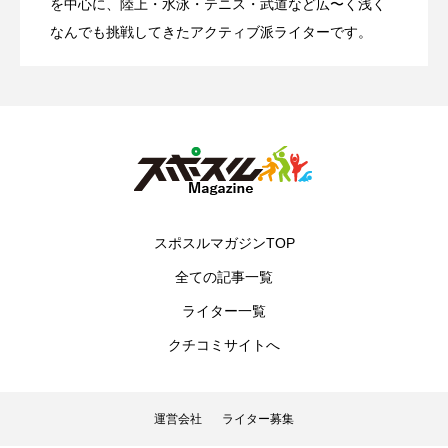
初心者必見！SUPの選び方ガイド|タイプ
2026.04.21
成果を発揮させるには？
を中心に、陸上・水泳・テニス・武道など広〜く浅く
なんでも挑戦してきたアクティブ派ライターです。
別おすすめモデルと選ぶポイント
スポスルマガジンTOP
全ての記事一覧
ライター一覧
クチコミサイトへ
運営会社
ライター募集