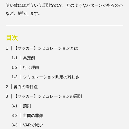
暗い敵にはどういう反則なのか、どのようなパターンがあるのか
スポンサー
スポーツリハビリトレーナー
など、解説します。
スポーツ業界の仕事情報
スポーツ豆知識
スポーツ辞典
ターン
ダイエット
目次
チケット
チーム・スクール紹介
【サッカー】シミュレーションとは
具定例
トップ選手への道のり
バスケットボール
行う理由
バッター
バンジージャンプ
シミュレーション判定の難しさ
パリオリンピック
パリパラリンピック
審判の着目点
【サッカー】シミュレーションの罰則
ブンデスリーガ
マスコット
ラケット
罰則
レジャー
レース
下半身
予選
世間の非難
人気上昇スポーツを知る
会場
体重
VARで減少