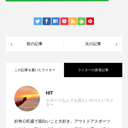
前の記事
次の記事
この記事を書いたライター
ライターの新着記事
筋トレはどの時間帯に行うべき？トレー
2026.06.05
HIT
スポーツなんでも見たいやりたいライ
ター
試合前に緊張しない方法を伝授！練習の
2026.05.10
ニングの効果と体への影響を解説
好奇心旺盛で面白いこと大好き。アウトドアスポーツ