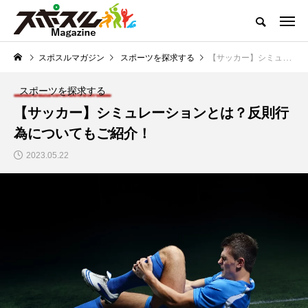
どこよりも熱くお届けするスポーツコンテンツ
スポスルマガジン
スポーツを探求する
【サッカー】シミュレーションとは？反則行為についてもご紹介！
スポスルマガジンTOP
全ての記事一覧
ライター一覧
クチコ
スポーツを探求する
NEW POST
【サッカー】シミュレーションとは？反則行
スポスルマガジンの最新記事
為についてもご紹介！
トップ選手への道のり
「子供とスポーツ」を考
2023.05.22
える
【ボウリング】プロテ
【サッカー】小学生向
ストの実施内容と合格
けルール一覧｜初心者