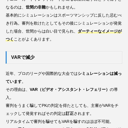
なるのは、
世間の非難
かもしれません。
基本的にシミュレーションはスポーツマンシップに反した忌むべ
き行為。審判を欺けたとしてもその後にシミュレーションが発覚
した場合、世間からは白い目で見られ、
ダーティーなイメージが
つく
ことがよくあります。
VARで減少
近年、プロのリーグや国際的な大会では
シミュレーションは減っ
ています
。
その理由は、
VAR（ビデオ・アシスタント・レフェリー）
の導
入。
審判をうまく騙してPKの判定を得たとしても、主審がVARをチ
ェックして発覚すればその判定は
訂正
されます。
リアルタイムで審判を騙せてもVARを騙すのはほぼ不可能。