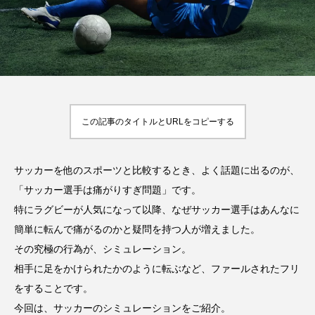
率や年齢制限などをご
い
HIT
でもすぐにわかる解
紹介！
2023.10.13
HIT
説！
2023.08.23
TAG LIST
オススメタグ一覧
この記事のタイトルとURLをコピーする
Jリーグ
SUP
お尻
お腹
アウトドア
アスリート
サッカーを他のスポーツと比較するとき、よく話題に出るのが、
アスリート・スポーツ関連のお金事情
「サッカー選手は痛がりすぎ問題」です。
特にラグビーが人気になって以降、なぜサッカー選手はあんなに
アスリート飯
インタビュー
ゴルフ
簡単に転んで痛がるのかと疑問を持つ人が増えました。
サッカー
スクワット
スタジアム
その究極の行為が、シミュレーション。
相手に足をかけられたかのように転ぶなど、ファールされたフリ
スポスルアプリ
スポスルインタビュー
をすることです。
今回は、サッカーのシミュレーションをご紹介。
スポスルカップ
スポスルダイエット