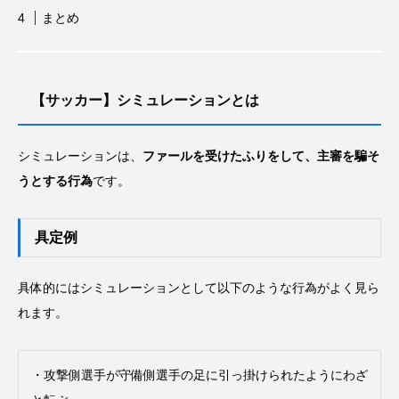
力士
参加標準記録
問題
国際大会
まとめ
夏の甲子園・インタビュー特集
大学
山口県岩国市
広島市佐伯区
日本人
【サッカー】シミュレーションとは
日本代表
日程
暑さ対策
柔道
シミュレーションは、
ファールを受けたふりをして、主審を騙そ
歴史
甲子園
種目
種類
競技
うとする行為
です。
練習
習い事
背中
背泳ぎ
脚
具定例
腕
腕立て伏せ
腰
腹筋
自動車
言葉
資格
賞金
遊び
具体的にはシミュレーションとして以下のような行為がよく見ら
れます。
選手
選手村
野球
金メダル
金額
開会式
高校野球
・攻撃側選手が守備側選手の足に引っ掛けられたようにわざ