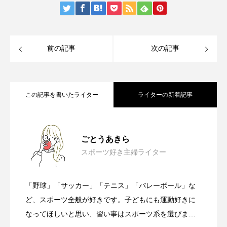
前の記事
次の記事
この記事を書いたライター
ライターの新着記事
【ジム】失敗しない選び方は５つ！各種
2023.07.22
ごとうあきら
スポーツ好き主婦ライター
【スポーツトレーナー】向いてる人とは
2023.07.21
類についてもご紹介！
「野球」「サッカー」「テニス」「バレーボール」な
【スポーツトレーナー】種類別一覧｜各
2023.07.21
どんな人？適性や必要な能力も
ど、スポーツ全般が好きです。子どもにも運動好きに
なってほしいと思い、習い事はスポーツ系を選びまし