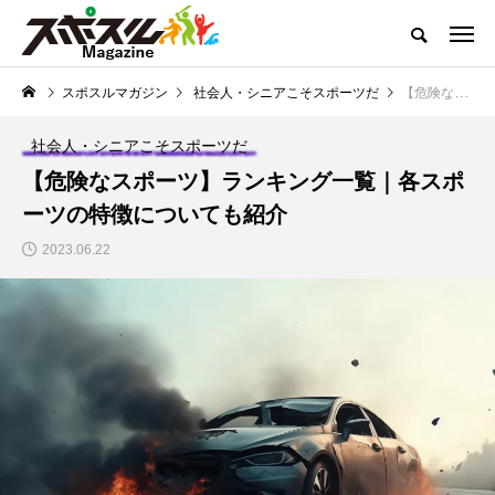
どこよりも熱くお届けするスポーツコンテンツ
スポスルマガジン
社会人・シニアこそスポーツだ
【危険なスポーツ】ランキング一覧｜各スポーツの特徴についても紹介
スポスルマガジンTOP
全ての記事一覧
ライター一覧
クチコ
社会人・シニアこそスポーツだ
NEW POST
【危険なスポーツ】ランキング一覧｜各スポ
スポスルマガジンの最新記事
ーツの特徴についても紹介
トップ選手への道のり
「子供とスポーツ」を考
2023.06.22
える
【ボウリング】プロテ
【サッカー】小学生向
ストの実施内容と合格
けルール一覧｜初心者