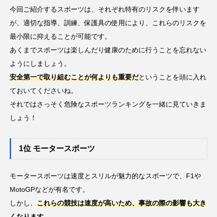
力士
参加標準記録
問題
国際大会
今回ご紹介するスポーツは、それぞれ特有のリスクを伴います
が、適切な指導、訓練、保護具の使用により、これらのリスクを
夏の甲子園・インタビュー特集
大学
最小限に抑えることが可能です。
山口県岩国市
広島市佐伯区
日本人
あくまでスポーツは楽しんだり健康のために行うことを忘れない
ようにしましょう。
日本代表
日程
暑さ対策
柔道
安全第一で取り組むことが何よりも重要だ
ということを頭に入れ
ておいてくださいね。
歴史
甲子園
種目
種類
競技
それではさっそく危険なスポーツランキングを一緒に見ていきま
練習
習い事
背中
背泳ぎ
脚
しょう！
腕
腕立て伏せ
腰
腹筋
1位 モータースポーツ
自動車
言葉
資格
賞金
遊び
選手
選手村
野球
金メダル
モータースポーツは速度とスリルが魅力的なスポーツで、F1や
MotoGPなどが有名です。
金額
開会式
高校野球
しかし、
これらの競技は速度が高いため、事故の際の影響も大き
くなります。