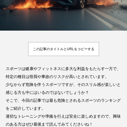
率や年齢制限などをご
い
HIT
でもすぐにわかる解
紹介！
2023.10.13
HIT
説！
2023.08.23
TAG LIST
オススメタグ一覧
この記事のタイトルとURLをコピーする
Jリーグ
SUP
お尻
お腹
アウトドア
アスリート
スポーツは健康やフィットネスに多大な利益をもたらす一方で、
アスリート・スポーツ関連のお金事情
特定の種目は怪我や事故のリスクが高いとされています。
少なからず危険を伴うスポーツですが、そのスリル感が楽しいと
アスリート飯
インタビュー
ゴルフ
感じる方も中にはいるのではないでしょうか？
サッカー
スクワット
スタジアム
そこで、今回の記事では最も危険とされるスポーツのランキング
をご紹介しています。
スポスルアプリ
スポスルインタビュー
適切なトレーニングや準備を行えば安全に楽しめますので、興味
のある方はぜひ最後まで読んでみてくださいね！
スポスルカップ
スポスルダイエット