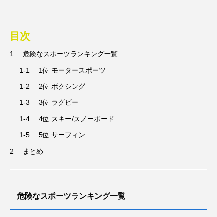
スポンサー
スポーツリハビリトレーナー
目次
スポーツ業界の仕事情報
スポーツ豆知識
危険なスポーツランキング一覧
スポーツ辞典
ターン
ダイエット
1位 モータースポーツ
チケット
チーム・スクール紹介
2位 ボクシング
トップ選手への道のり
バスケットボール
3位 ラグビー
4位 スキー/スノーボード
バッター
バンジージャンプ
5位 サーフィン
パリオリンピック
パリパラリンピック
まとめ
ブンデスリーガ
マスコット
ラケット
レジャー
レース
下半身
予選
危険なスポーツランキング一覧
人気上昇スポーツを知る
会場
体重