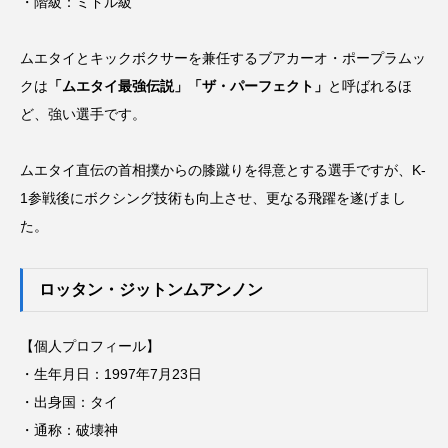
・階級：ミドル級
ムエタイとキックボクサーを兼任するブアカーオ・ポープラムッ
クは
「ムエタイ最強伝説」「ザ・パーフェクト」
と呼ばれるほ
ど、強い選手です。
ムエタイ直伝の首相撲からの膝蹴りを得意とする選手ですが、K-
1参戦後にボクシング技術も向上させ、更なる飛躍を遂げまし
た。
ロッタン・ジットンムアンノン
【個人プロフィール】
・生年月日：1997年7月23日
・出身国：タイ
・通称：破壊神