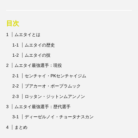
力士
参加標準記録
問題
国際大会
夏の甲子園・インタビュー特集
大学
目次
山口県岩国市
広島市佐伯区
日本人
ムエタイとは
日本代表
日程
暑さ対策
柔道
ムエタイの歴史
ムエタイの技
歴史
甲子園
種目
種類
競技
ムエタイ最強選手：現役
練習
習い事
背中
背泳ぎ
脚
センチャイ・PKセンチャイジム
腕
腕立て伏せ
腰
腹筋
ブアカーオ・ポープラムック
ロッタン・ジットンムアンノン
自動車
言葉
資格
賞金
遊び
ムエタイ最強選手：歴代選手
選手
選手村
野球
金メダル
ディーゼルノイ・チョータナスカン
金額
開会式
高校野球
まとめ