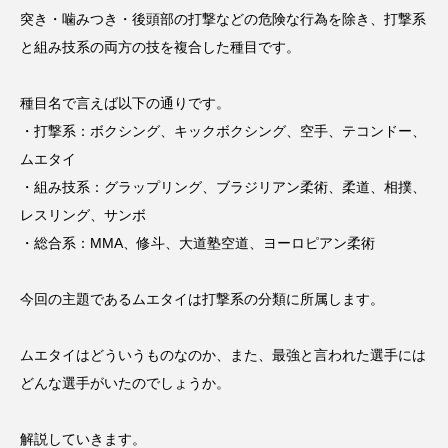
突き・噛みつき・後頭部の打撃などの危険な行為を除き、打撃系
スポンサー
スポーツリハビリトレーナー
と組み技系の両方の技を複合した種目です。
スポーツ業界の仕事情報
スポーツ豆知識
種目名で言えば以下の通りです。
スポーツ辞典
ターン
ダイエット
・打撃系：ボクシング、キックボクシング、空手、テコンドー、
ムエタイ
チケット
チーム・スクール紹介
・組み技系：グラップリング、ブラジリアン柔術、柔道、相撲、
トップ選手への道のり
バスケットボール
レスリング、サンボ
・総合系：MMA、修斗、大道塾空道、ヨーロピアン柔術
バッター
バンジージャンプ
パリオリンピック
パリパラリンピック
今回の主題であるムエタイは打撃系の分類に所属します。
ブンデスリーガ
マスコット
ラケット
ムエタイはどういうものなのか、また、最強と言われた選手には
レジャー
レース
下半身
予選
どんな選手がいたのでしょうか。
人気上昇スポーツを知る
会場
体重
解説していきます。