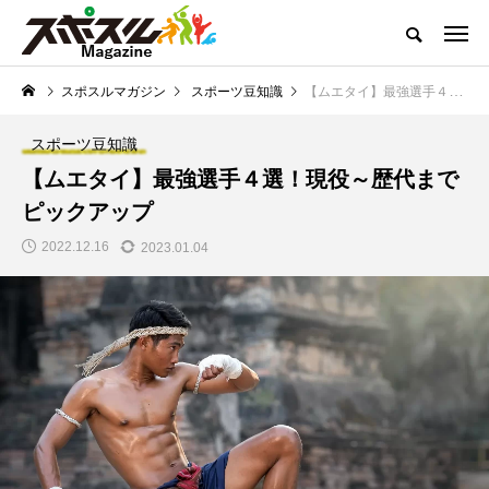
どこよりも熱くお届けするスポーツコンテンツ
スポスルマガジン
スポーツ豆知識
【ムエタイ】最強選手４選！現役～歴代までピックアップ
スポスルマガジンTOP
全ての記事一覧
ライター一覧
クチコ
スポーツ豆知識
NEW POST
【ムエタイ】最強選手４選！現役～歴代まで
スポスルマガジンの最新記事
ピックアップ
トップ選手への道のり
「子供とスポーツ」を考
2022.12.16
2023.01.04
える
【ボウリング】プロテ
【サッカー】小学生向
ストの実施内容と合格
けルール一覧｜初心者