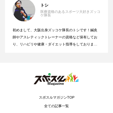
【陸上】投擲競技の種類一覧！使われる
2026.04.29
トシ
医療資格のあるスポーツ大好きズッコ
ケ隊長
【小学生】１年生からできる？短距離走
2025.10.26
道具やその費用相場も解説！
初めまして、大阪出身ズッコケ隊長のトシです！鍼灸
ターゲット・バードゴルフのルール・歴
2023.02.15
のトレーニング３選をご紹介！
師やアスレティックトレーナーの資格など保有してお
り、リハビリや健康・ダイエット指導をしておりま
す！スポーツは中学から「バスケットボール」をやっ
史【スポーツ辞典】
ておりました！関西人の個性を活かして、おもしろお
かしく楽しい記事をお届けしていきます！
スポスルマガジンTOP
全ての記事一覧