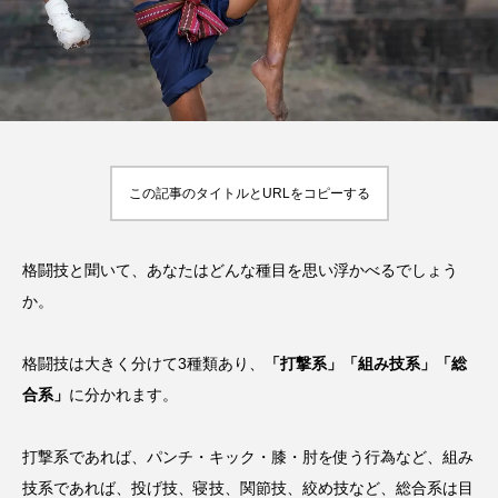
率や年齢制限などをご
い
HIT
でもすぐにわかる解
紹介！
2023.10.13
HIT
説！
2023.08.23
TAG LIST
オススメタグ一覧
この記事のタイトルとURLをコピーする
Jリーグ
SUP
お尻
お腹
アウトドア
アスリート
格闘技と聞いて、あなたはどんな種目を思い浮かべるでしょう
アスリート・スポーツ関連のお金事情
か。
アスリート飯
インタビュー
ゴルフ
格闘技は大きく分けて3種類あり、
「打撃系」「組み技系」「総
サッカー
スクワット
スタジアム
合系」
に分かれます。
スポスルアプリ
スポスルインタビュー
打撃系であれば、パンチ・キック・膝・肘を使う行為など、組み
スポスルカップ
スポスルダイエット
技系であれば、投げ技、寝技、関節技、絞め技など、総合系は目