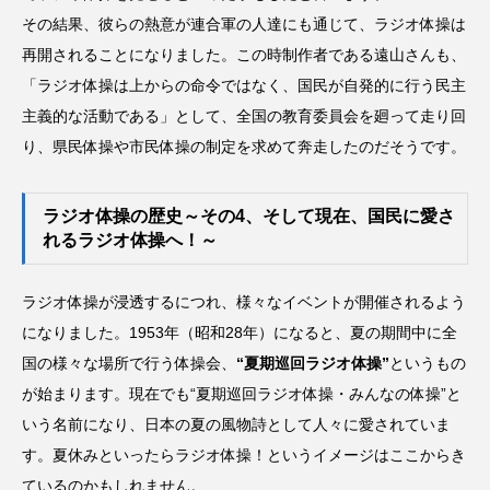
その結果、彼らの熱意が連合軍の人達にも通じて、ラジオ体操は
再開されることになりました。この時制作者である遠山さんも、
「ラジオ体操は上からの命令ではなく、国民が自発的に行う民主
主義的な活動である」として、全国の教育委員会を廻って走り回
り、県民体操や市民体操の制定を求めて奔走したのだそうです。
ラジオ体操の歴史～その4、そして現在、国民に愛さ
れるラジオ体操へ！～
ラジオ体操が浸透するにつれ、様々なイベントが開催されるよう
になりました。1953年（昭和28年）になると、夏の期間中に全
国の様々な場所で行う体操会、
“夏期巡回ラジオ体操”
というもの
が始まります。現在でも“夏期巡回ラジオ体操・みんなの体操”と
いう名前になり、日本の夏の風物詩として人々に愛されていま
す。夏休みといったらラジオ体操！というイメージはここからき
ているのかもしれません。