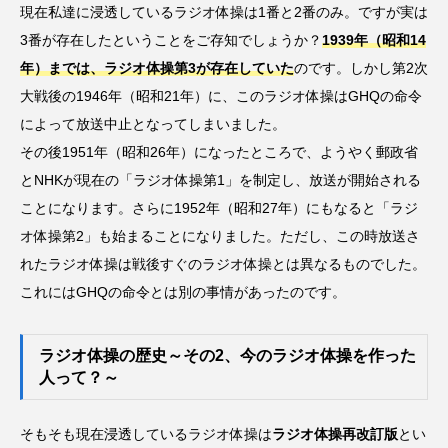
現在私達に浸透しているラジオ体操は1番と2番のみ。ですが実は
3番が存在したということをご存知でしょうか？
1939年（昭和14
年）までは、ラジオ体操第3が存在していた
のです。しかし第2次
大戦後の1946年（昭和21年）に、このラジオ体操はGHQの命令
によって放送中止となってしまいました。
その後1951年（昭和26年）になったところで、ようやく郵政省
とNHKが現在の「ラジオ体操第1」を制定し、放送が開始される
ことになります。さらに1952年（昭和27年）にもなると「ラジ
オ体操第2」も始まることになりました。ただし、この時放送さ
れたラジオ体操は戦後すぐのラジオ体操とは異なるものでした。
これにはGHQの命令とは別の事情があったのです。
ラジオ体操の歴史～その2、今のラジオ体操を作った
人って？～
そもそも現在浸透しているラジオ体操は
ラジオ体操再改訂版
とい