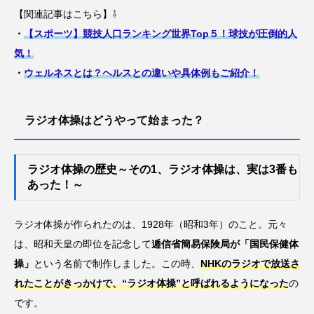
【関連記事はこちら】⇩
・
【スポーツ】競技人口ランキング世界Top５！球技が圧倒的人
気！
・
ウェルネスとは？ヘルスとの違いや具体例もご紹介！
ラジオ体操はどうやって始まった？
ラジオ体操の歴史～その1、ラジオ体操は、実は3番も
あった！～
ラジオ体操が作られたのは、1928年（昭和3年）のこと。元々
は、昭和天皇の即位を記念して
逓信省簡易保険局が「国民保健体
操」
という名前で制作しました。この時、
NHKのラジオで放送さ
れたことがきっかけで、“ラジオ体操”と呼ばれるようになった
の
です。