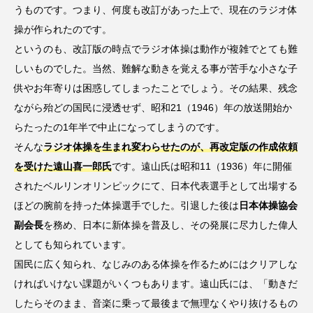
うものです。つまり、何度も改訂があった上で、現在のラジオ体
操が作られたのです。
というのも、改訂版の時点でラジオ体操は動作が複雑でとても難
しいものでした。当然、難解な動きを覚える事が苦手な小さな子
供やお年寄りは困惑してしまったことでしょう。その結果、残念
ながら殆どの国民に浸透せず、昭和21（1946）年の放送開始か
らたったの1年半で中止になってしまうのです。
そんな
ラジオ体操を生まれ変わらせたのが、再改定版の作成依頼
を受けた遠山喜一郎氏
です。遠山氏は昭和11（1936）年に開催
されたベルリンオリンピックにて、日本代表選手として出場する
ほどの腕前を持った体操選手でした。引退した後は
日本体操協会
副会長
を務め、日本に新体操を普及し、その発展に尽力した偉人
としても知られています。
国民に広く知られ、なじみのある体操を作るためにはクリアしな
ければいけない課題がいくつもあります。遠山氏には、「動きだ
したらそのまま、音楽に乗って最後まで無理なくやり抜けるもの