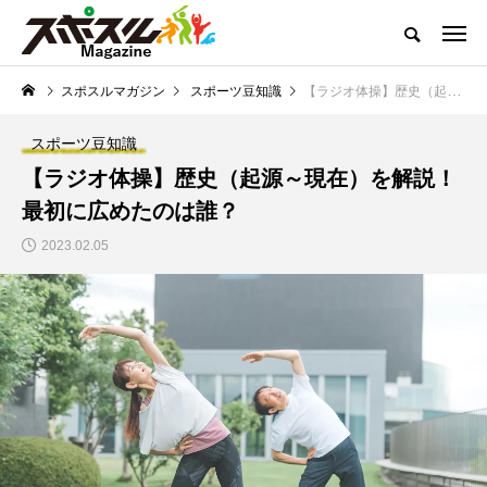
どこよりも熱くお届けするスポーツコンテンツ
スポスルマガジン
スポーツ豆知識
【ラジオ体操】歴史（起源～現在）を解説！最初に広めたのは誰？
スポスルマガジンTOP
全ての記事一覧
ライター一覧
クチコ
スポーツ豆知識
NEW POST
【ラジオ体操】歴史（起源～現在）を解説！
スポスルマガジンの最新記事
最初に広めたのは誰？
ーツ」を考
スポーツ業界の仕事情報
小1から始め
2023.02.05
【スポーツインストラ
【小学生】１年生
生向
クター】資格取得方法
できる？短距離走
心者