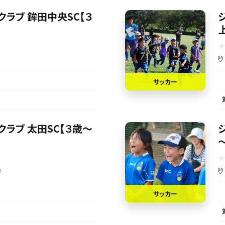
ラブ 鉾田中央SC【３
サッカー
ラブ 太田SC【３歳～
市
サッカー