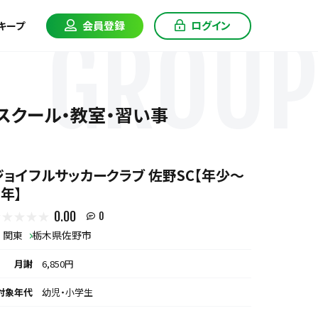
会員登録
ログイン
キープ
GROUP
・スクール・教室・習い事
ジョイフルサッカークラブ 佐野SC【年少～
２年】
0.00
0
関東
栃木県佐野市
月謝
6,850円
対象年代
幼児・小学生