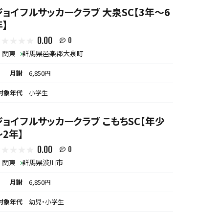
ジョイフルサッカークラブ 大泉SC【3年～6
年】
0.00
0
関東
群馬県邑楽郡大泉町
月謝
6,850円
対象年代
小学生
ジョイフルサッカークラブ こもちSC【年少
～2年】
0.00
0
関東
群馬県渋川市
月謝
6,850円
対象年代
幼児・小学生