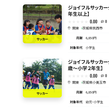
ジョイフルサッカーク
年生以上】
0.00
0
関東
茨城県筑西市
月謝
6,850円
サッカー
対象年代
小学生
ジョイフルサッカーク
歳～小学２年生】
0.00
0
関東
茨城県小美玉市
月謝
6,850円
サッカー
対象年代
幼児・小学生