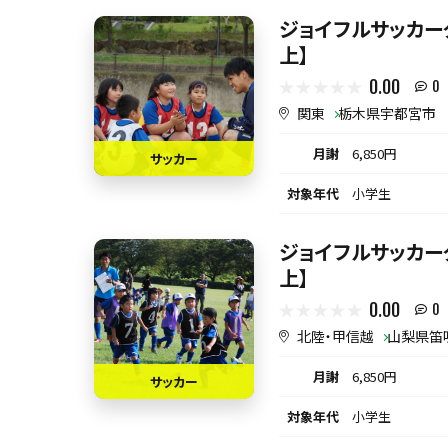
ジョイフルサッカーク
上】
0.00
0
関東
栃木県宇都宮市
月謝
6,850円
サッカー
対象年代
小学生
ジョイフルサッカーク
上】
0.00
0
北陸・甲信越
山梨県笛
月謝
6,850円
サッカー
対象年代
小学生