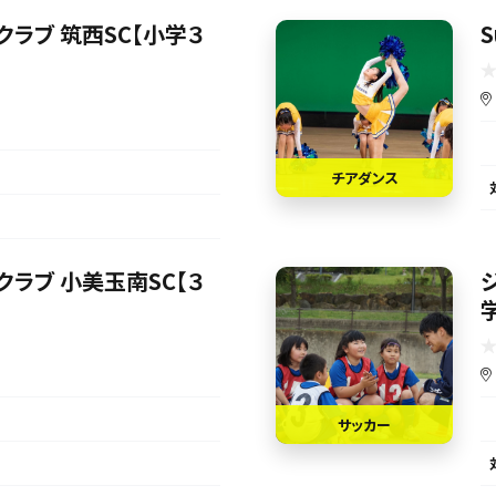
ラブ 筑西SC【小学３
チアダンス
ラブ 小美玉南SC【３
サッカー