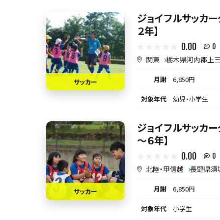
ジョイフルサッカー
２年】
0.00
0
関東
栃木県河内郡上
月謝
6,850円
サッカー
対象年代
幼児・小学生
ジョイフルサッカーク
～６年】
0.00
0
北陸・甲信越
長野県須
月謝
6,850円
サッカー
対象年代
小学生