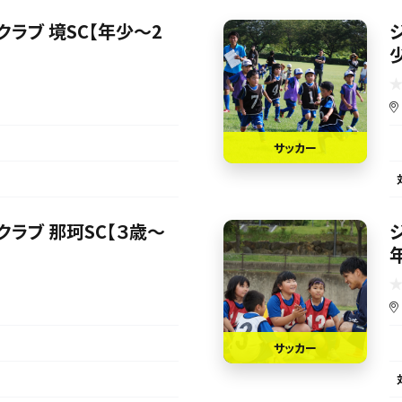
ラブ 境SC【年少～2
サッカー
ラブ 那珂SC【３歳～
サッカー