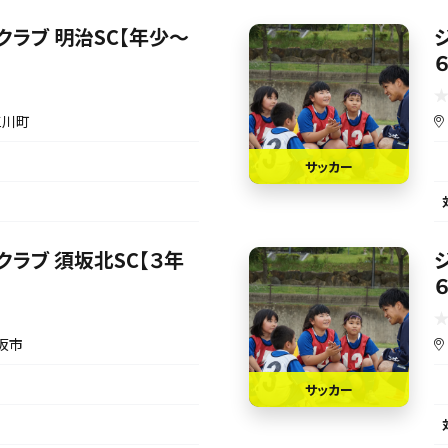
クラブ 明治SC【年少～
三川町
サッカー
ラブ 須坂北SC【３年
坂市
サッカー