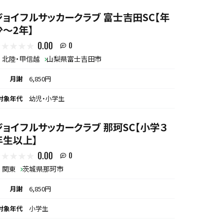
ジョイフルサッカークラブ 富士吉田SC【年
少～2年】
0.00
0
北陸・甲信越
山梨県富士吉田市
月謝
6,850円
対象年代
幼児・小学生
ジョイフルサッカークラブ 那珂SC【小学３
年生以上】
0.00
0
関東
茨城県那珂市
月謝
6,850円
対象年代
小学生