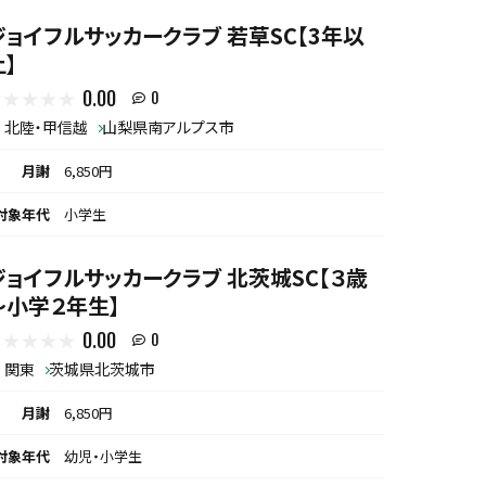
ジョイフルサッカークラブ 若草SC【3年以
上】
0.00
0
北陸・甲信越
山梨県南アルプス市
月謝
6,850円
対象年代
小学生
ジョイフルサッカークラブ 北茨城SC【３歳
～小学２年生】
0.00
0
関東
茨城県北茨城市
月謝
6,850円
対象年代
幼児・小学生