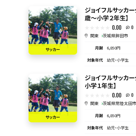
ジョイフルサッカーク
歳～小学２年生】
0.00
0
関東
茨城県鉾田市
月謝
6,850円
サッカー
対象年代
幼児・小学生
ジョイフルサッカーク
小学１年生】
0.00
0
関東
茨城県常陸太田
月謝
6,850円
サッカー
対象年代
幼児・小学生