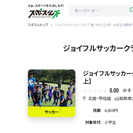
さぁ、スポーツをたのしもう！
スポスルトップ
ジョイフルサッカークラブ 篠ノ井SC【３年～６年】の関連
ジョイフルサッカークラ
ジョイフルサッカーク
上】
0.00
0
北陸・甲信越
山梨県南
月謝
6,850円
サッカー
対象年代
小学生