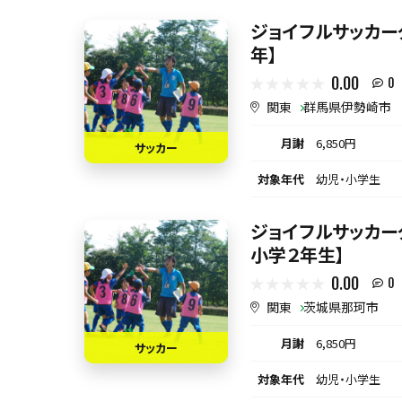
ジョイフルサッカーク
年】
0.00
0
関東
群馬県伊勢崎市
月謝
6,850円
サッカー
対象年代
幼児・小学生
ジョイフルサッカーク
小学２年生】
0.00
0
関東
茨城県那珂市
月謝
6,850円
サッカー
対象年代
幼児・小学生