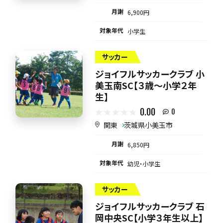
月謝
6,900円
対象年代
小学生
サッカー
ジョイフルサッカークラブ 小
美玉南SC【３歳～小学２年
生】
0.00
0
関東
茨城県小美玉市
月謝
6,850円
対象年代
幼児・小学生
サッカー
ジョイフルサッカークラブ 石
岡中央SC【小学３年生以上】