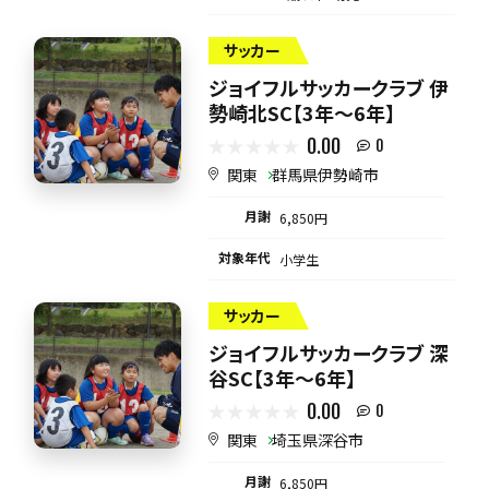
サッカー
ジョイフルサッカークラブ 伊
勢崎北SC【3年～6年】
0.00
0
関東
群馬県伊勢崎市
月謝
6,850円
対象年代
小学生
サッカー
ジョイフルサッカークラブ 深
谷SC【3年～6年】
0.00
0
関東
埼玉県深谷市
月謝
6,850円