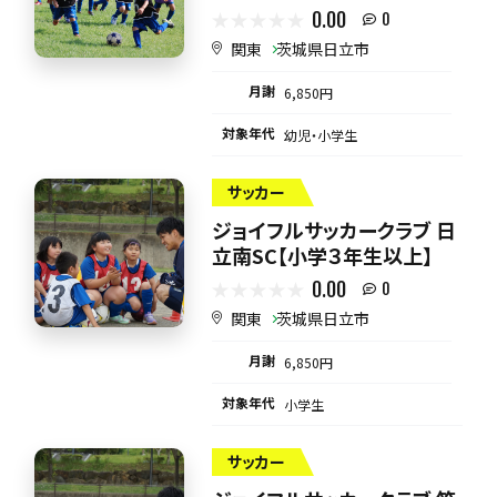
0.00
0
関東
茨城県日立市
月謝
6,850円
対象年代
幼児・小学生
サッカー
ジョイフルサッカークラブ 日
立南SC【小学３年生以上】
0.00
0
関東
茨城県日立市
月謝
6,850円
対象年代
小学生
サッカー