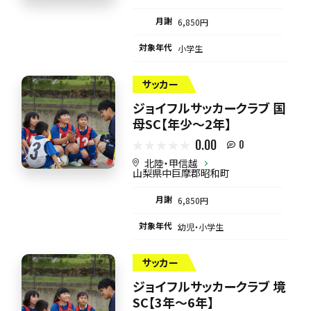
月謝
6,850円
対象年代
小学生
サッカー
ジョイフルサッカークラブ 国
母SC【年少～2年】
0.00
0
北陸・甲信越
山梨県中巨摩郡昭和町
月謝
6,850円
対象年代
幼児・小学生
サッカー
ジョイフルサッカークラブ 境
SC【3年～6年】