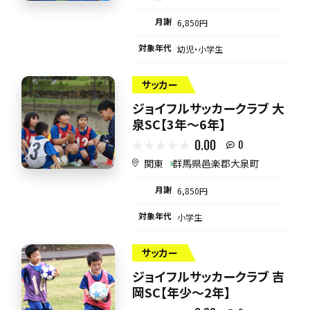
月謝
6,850円
対象年代
幼児・小学生
サッカー
ジョイフルサッカークラブ 大
泉SC【3年～6年】
0.00
0
関東
群馬県邑楽郡大泉町
月謝
6,850円
対象年代
小学生
サッカー
ジョイフルサッカークラブ 吉
岡SC【年少～2年】