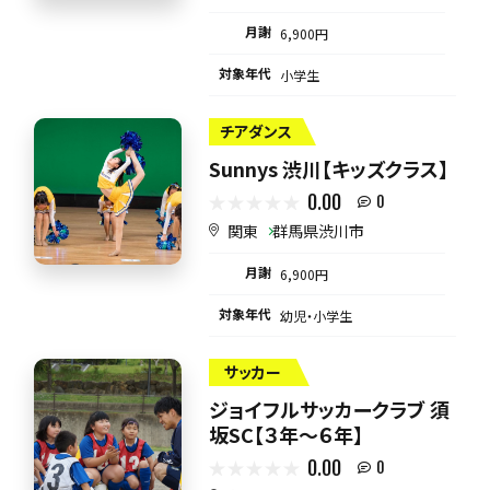
月謝
6,900円
対象年代
小学生
チアダンス
Sunnys 渋川【キッズクラス】
0.00
0
関東
群馬県渋川市
月謝
6,900円
対象年代
幼児・小学生
サッカー
ジョイフルサッカークラブ 須
坂SC【３年～６年】
0.00
0