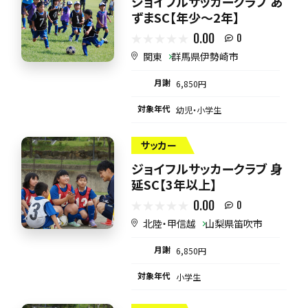
ジョイフルサッカークラブ あ
ずまSC【年少～2年】
0.00
0
関東
群馬県伊勢崎市
月謝
6,850円
対象年代
幼児・小学生
サッカー
ジョイフルサッカークラブ 身
延SC【3年以上】
0.00
0
北陸・甲信越
山梨県笛吹市
月謝
6,850円
対象年代
小学生