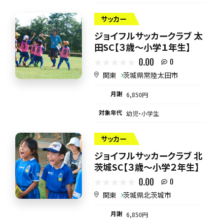
サッカー
ジョイフルサッカークラブ 太
田SC【３歳～小学１年生】
0.00
0
関東
茨城県常陸太田市
月謝
6,850円
対象年代
幼児・小学生
サッカー
ジョイフルサッカークラブ 北
茨城SC【３歳～小学２年生】
0.00
0
関東
茨城県北茨城市
月謝
6,850円