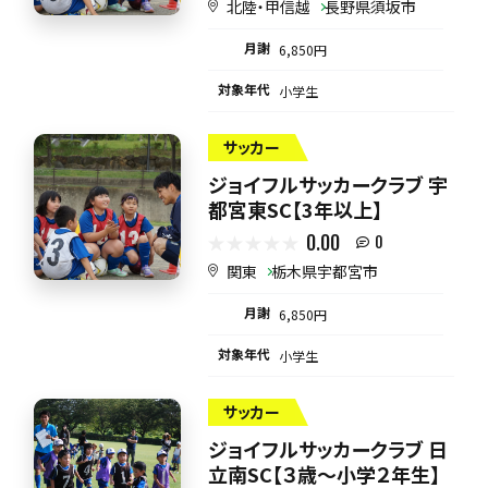
北陸・甲信越
長野県須坂市
月謝
6,850円
対象年代
小学生
サッカー
ジョイフルサッカークラブ 宇
都宮東SC【3年以上】
0.00
0
関東
栃木県宇都宮市
月謝
6,850円
対象年代
小学生
サッカー
ジョイフルサッカークラブ 日
立南SC【３歳～小学２年生】