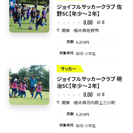
ジョイフルサッカークラブ 佐
野SC【年少～２年】
0.00
0
関東
栃木県佐野市
月謝
6,850円
対象年代
幼児・小学生
サッカー
ジョイフルサッカークラブ 明
治SC【年少～２年】
0.00
0
関東
栃木県河内郡上三川町
月謝
6,850円
対象年代
幼児・小学生