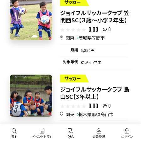
サッカー
ジョイフルサッカークラブ 笠
間西SC【３歳～小学２年生】
0.00
0
関東
茨城県笠間市
月謝
6,850円
対象年代
幼児・小学生
サッカー
ジョイフルサッカークラブ 烏
山SC【3年以上】
0.00
0
関東
栃木県那須烏山市
月謝
6,850円
探す
イベントを探す
Q&A
会員登録
ログイン
対象年代
小学生