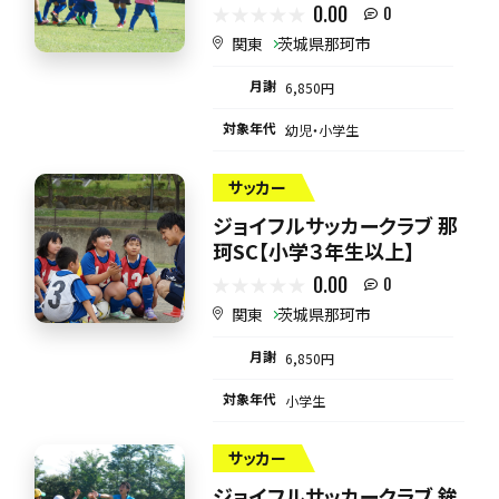
0.00
0
関東
茨城県那珂市
月謝
6,850円
対象年代
幼児・小学生
サッカー
ジョイフルサッカークラブ 那
珂SC【小学３年生以上】
0.00
0
関東
茨城県那珂市
月謝
6,850円
対象年代
小学生
サッカー
ジョイフルサッカークラブ 鉾