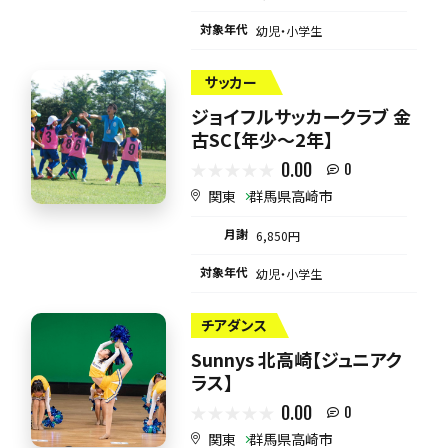
対象年代
幼児・小学生
サッカー
ジョイフルサッカークラブ 金
古SC【年少～2年】
0.00
0
関東
群馬県高崎市
月謝
6,850円
対象年代
幼児・小学生
チアダンス
Sunnys 北高崎【ジュニアク
ラス】
0.00
0
関東
群馬県高崎市