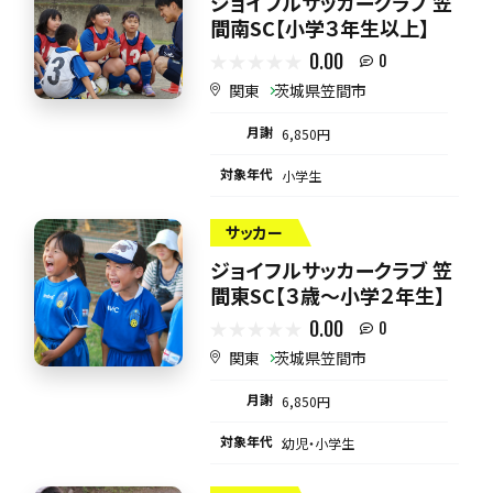
ジョイフルサッカークラブ 笠
間南SC【小学３年生以上】
0.00
0
関東
茨城県笠間市
月謝
6,850円
対象年代
小学生
サッカー
ジョイフルサッカークラブ 笠
間東SC【３歳～小学２年生】
0.00
0
関東
茨城県笠間市
月謝
6,850円
対象年代
幼児・小学生