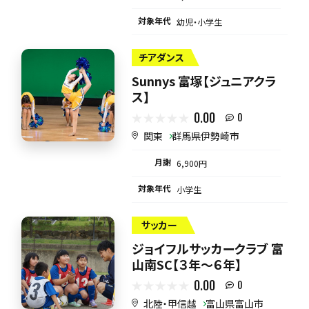
対象年代
幼児・小学生
チアダンス
Sunnys 富塚【ジュニアクラ
ス】
0.00
0
関東
群馬県伊勢崎市
月謝
6,900円
対象年代
小学生
サッカー
ジョイフルサッカークラブ 富
山南SC【３年～６年】
0.00
0
北陸・甲信越
富山県富山市