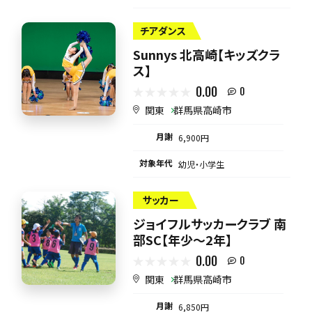
チアダンス
Sunnys 北高崎【キッズクラ
ス】
0.00
0
関東
群馬県高崎市
月謝
6,900円
対象年代
幼児・小学生
サッカー
ジョイフルサッカークラブ 南
部SC【年少～2年】
0.00
0
関東
群馬県高崎市
月謝
6,850円