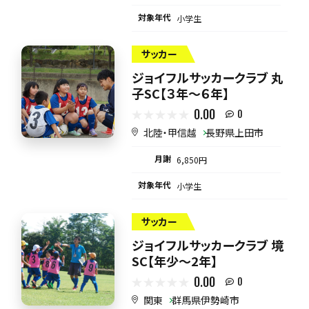
対象年代
小学生
サッカー
ジョイフルサッカークラブ 丸
子SC【３年～６年】
0.00
0
北陸・甲信越
長野県上田市
月謝
6,850円
対象年代
小学生
サッカー
ジョイフルサッカークラブ 境
SC【年少～2年】
0.00
0
関東
群馬県伊勢崎市