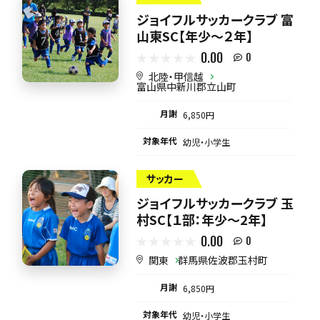
ジョイフルサッカークラブ 富
山東SC【年少～２年】
0.00
0
北陸・甲信越
富山県中新川郡立山町
月謝
6,850円
対象年代
幼児・小学生
サッカー
ジョイフルサッカークラブ 玉
村SC【１部：年少～2年】
0.00
0
関東
群馬県佐波郡玉村町
月謝
6,850円
対象年代
幼児・小学生