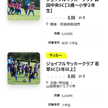
田中央SC【３歳～小学２年
生】
0.00
0
関東
茨城県鉾田市
月謝
6,850円
対象年代
幼児・小学生
サッカー
ジョイフルサッカークラブ 若
草SC【3年以上】
0.00
0
北陸・甲信越
山梨県南アルプス市
月謝
6,850円
対象年代
小学生