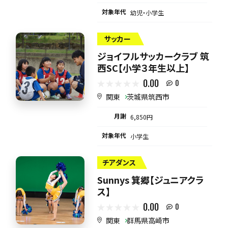
対象年代
幼児・小学生
サッカー
ジョイフルサッカークラブ 筑
西SC【小学３年生以上】
0.00
0
関東
茨城県筑西市
月謝
6,850円
対象年代
小学生
チアダンス
Sunnys 箕郷【ジュニアクラ
ス】
0.00
0
関東
群馬県高崎市