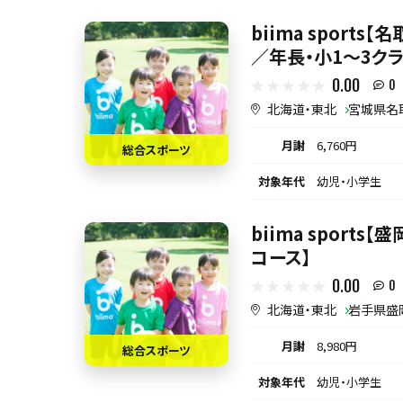
biima sport
／年長・小1〜3クラ
0.00
0
北海道・東北
宮城県名
月謝
6,760円
総合スポーツ
対象年代
幼児・小学生
biima sports
コース】
0.00
0
北海道・東北
岩手県盛
月謝
8,980円
総合スポーツ
対象年代
幼児・小学生