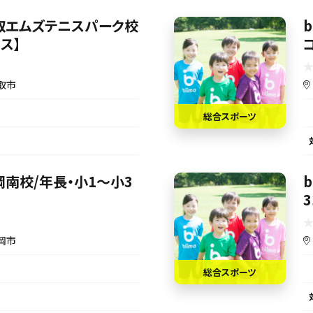
s【名取エムズテニスパーク校
ス】
取市
総合スポーツ
【盛岡南校/年長・小1～小3
岡市
総合スポーツ