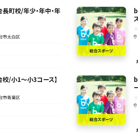
【仙台長町校/年少・年中・年
台市太白区
総合スポーツ
【仙台校/小1〜小3コース】
台市青葉区
総合スポーツ