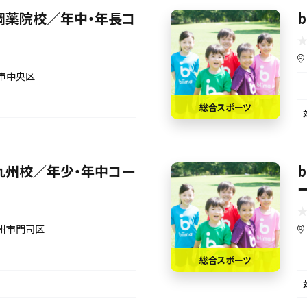
s【福岡薬院校／年中・年長コ
b
市中央区
総合スポーツ
s【北九州校／年少・年中コー
州市門司区
総合スポーツ