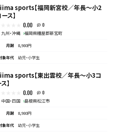
biima sports【福岡新宮校／年長〜小2
コース】
0.00
0
九州・沖縄
福岡県糟屋郡新宮町
月謝
8,980円
対象年代
幼児・小学生
biima sports【東出雲校／年長～小3コ
ース】
0.00
0
中国・四国
島根県松江市
月謝
8,980円
対象年代
幼児・小学生