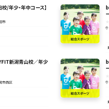
【秋田校/年少・年中コース】
田市
総合スポーツ
【JOYFIT新潟青山校／年少
潟市西区
総合スポーツ