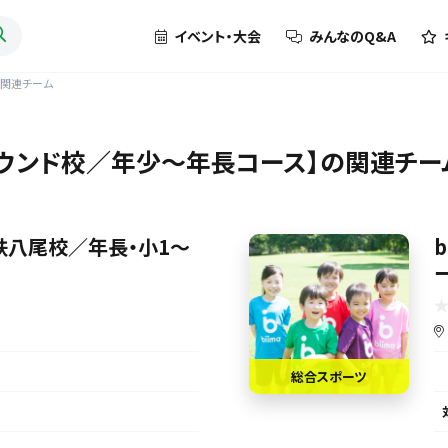
イベント・大会
みんなのQ&A
】の関連チーム
万博グラウンド校／年少～年長コース】の関連チ
s【近鉄八尾校／年長・小1〜
総合スポーツ