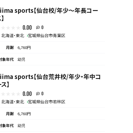
biima sports【仙台校/年少〜年長コー
ス】
0.00
0
北海道・東北
宮城県仙台市青葉区
月謝
6,760円
対象年代
幼児
biima sports【仙台荒井校/年少・年中コ
ース】
0.00
0
北海道・東北
宮城県仙台市若林区
月謝
6,760円
対象年代
幼児