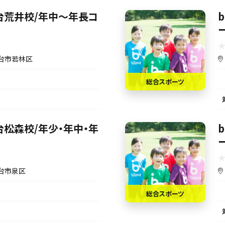
s【仙台荒井校/年中〜年長コ
b
台市若林区
総合スポーツ
【仙台松森校/年少・年中・年
台市泉区
総合スポーツ