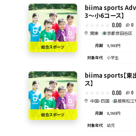
biima sports 
3〜小6コース】
0.00
0
関東
東京都世田谷区
月謝
9,980円
総合スポーツ
対象年代
小学生
biima sport
ス】
0.00
0
中国・四国
島根県松江
月謝
8,980円
総合スポーツ
対象年代
幼児