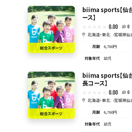
biima sport
ース】
0.00
0
北海道・東北
宮城県仙
月謝
6,760円
総合スポーツ
対象年代
幼児
biima sports
長コース】
0.00
0
北海道・東北
宮城県仙
月謝
6,760円
総合スポーツ
対象年代
幼児