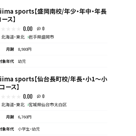
biima sports【盛岡南校/年少・年中・年長
コース】
0.00
0
北海道・東北
岩手県盛岡市
月謝
8,980円
対象年代
幼児
biima sports【仙台長町校/年長・小1～小
3コース】
0.00
0
北海道・東北
宮城県仙台市太白区
月謝
6,760円
対象年代
小学生・幼児