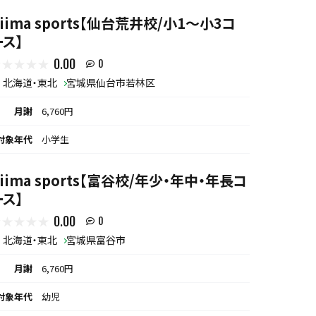
iima sports【仙台荒井校/小1〜小3コ
ース】
0.00
0
北海道・東北
宮城県仙台市若林区
月謝
6,760円
対象年代
小学生
biima sports【富谷校/年少・年中・年長コ
ース】
0.00
0
北海道・東北
宮城県富谷市
月謝
6,760円
対象年代
幼児