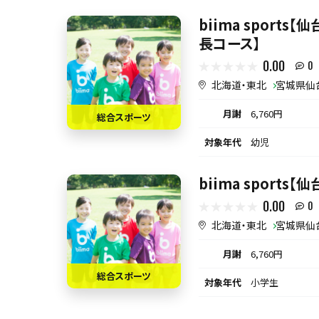
biima sports
長コース】
0.00
0
北海道・東北
宮城県仙
月謝
6,760円
総合スポーツ
対象年代
幼児
biima sports
0.00
0
北海道・東北
宮城県仙
月謝
6,760円
総合スポーツ
対象年代
小学生