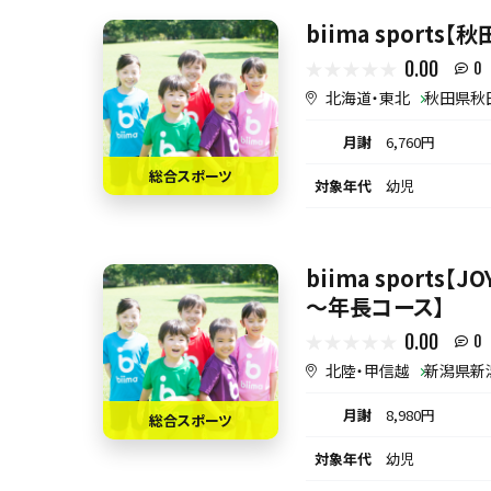
biima sports
0.00
0
北海道・東北
秋田県秋
月謝
6,760円
総合スポーツ
対象年代
幼児
biima sports
～年長コース】
0.00
0
北陸・甲信越
新潟県新
月謝
8,980円
総合スポーツ
対象年代
幼児