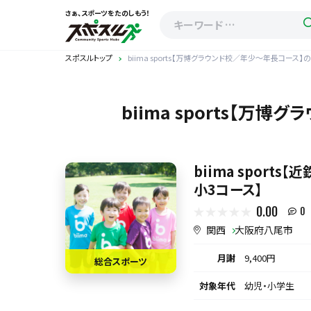
さぁ、スポーツをたのしもう！
スポスルトップ
biima sports【万博グラウンド校／年少～年長コース
biima sports【
biima sport
小3コース】
0.00
0
関西
大阪府八尾市
月謝
9,400円
総合スポーツ
対象年代
幼児・小学生