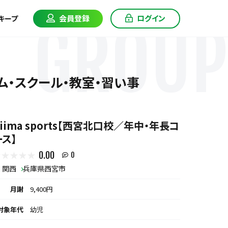
会員登録
ログイン
キープ
GROUP
ーム・スクール・教室・習い事
biima sports【西宮北口校／年中・年長コ
ース】
0.00
0
関西
兵庫県西宮市
月謝
9,400円
対象年代
幼児