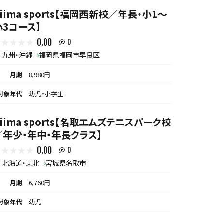
biima sports【福岡西新校／年長・小1〜
小3コース】
0.00
0
九州・沖縄
福岡県福岡市早良区
月謝
8,980円
対象年代
幼児・小学生
biima sports【名取エムズテニスパーク校
／年少・年中・年長クラス】
0.00
0
北海道・東北
宮城県名取市
月謝
6,760円
対象年代
幼児