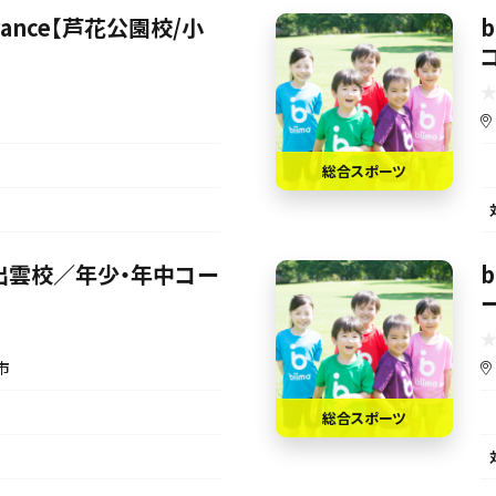
Advance【芦花公園校/小
総合スポーツ
s【東出雲校／年少・年中コー
市
総合スポーツ