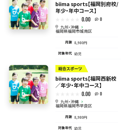
biima sports【福岡別府校/
年少・年中コース】
0.00
0
九州・沖縄
福岡県福岡市城南区
月謝
8,980円
対象年代
幼児
総合スポーツ
biima sports【福岡西新校
／年少・年中コース】
0.00
0
九州・沖縄
福岡県福岡市早良区
月謝
8,980円
対象年代
幼児