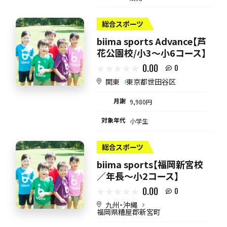
総合スポーツ
biima sports Advance【芦
花公園校/小3〜小6コース】
0.00
0
関東
東京都世田谷区
月謝
9,980円
対象年代
小学生
総合スポーツ
biima sports【福岡新宮校
／年長〜小2コース】
0.00
0
九州・沖縄
福岡県糟屋郡新宮町