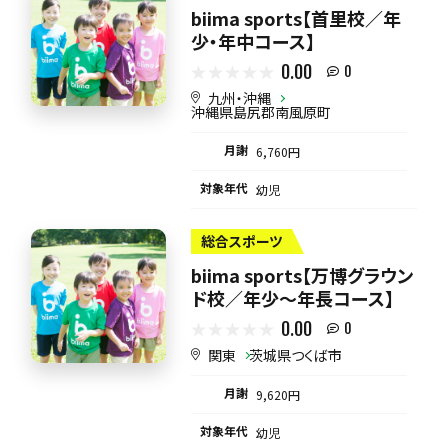
biima sports【首里校／年
少・年中コース】
0.00
0
九州・沖縄
沖縄県島尻郡南風原町
月謝
6,760円
対象年代
幼児
総合スポーツ
biima sports【万博グラウン
ド校／年少～年長コース】
0.00
0
関東
茨城県つくば市
月謝
9,620円
対象年代
幼児