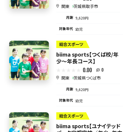
関東
茨城県取手市
月謝
9,620円
対象年代
幼児
総合スポーツ
biima sports【つくば校/年
少～年長コース】
0.00
0
関東
茨城県つくば市
月謝
9,620円
対象年代
幼児
総合スポーツ
biima sports【ユナイテッド