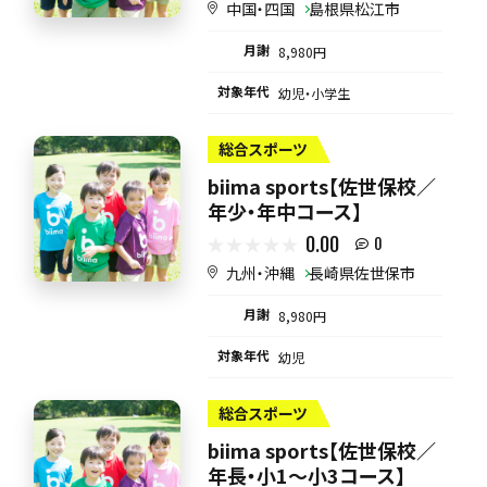
中国・四国
島根県松江市
月謝
8,980円
対象年代
幼児・小学生
総合スポーツ
biima sports【佐世保校／
年少・年中コース】
0.00
0
九州・沖縄
長崎県佐世保市
月謝
8,980円
対象年代
幼児
総合スポーツ
biima sports【佐世保校／
年長・小1〜小3コース】