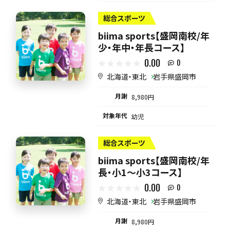
総合スポーツ
biima sports【盛岡南校/年
少・年中・年長コース】
0.00
0
北海道・東北
岩手県盛岡市
月謝
8,980円
対象年代
幼児
総合スポーツ
biima sports【盛岡南校/年
長・小1～小3コース】
0.00
0
北海道・東北
岩手県盛岡市
月謝
8,980円