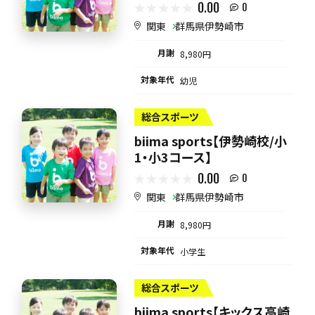
0.00
0
関東
群馬県伊勢崎市
月謝
8,980円
対象年代
幼児
総合スポーツ
biima sports【伊勢崎校/小
1・小3コース】
0.00
0
関東
群馬県伊勢崎市
月謝
8,980円
対象年代
小学生
総合スポーツ
biima sports【キックス高崎