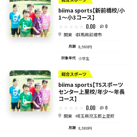
biima sports【新前橋校/小
1〜小3コース】
0.00
0
関東
群馬県前橋市
月謝
8,980円
対象年代
小学生
総合スポーツ
biima sports【TSスポーツ
センター上里校/年少～年長
コース】
0.00
0
関東
埼玉県児玉郡上里町
月謝
8,980円