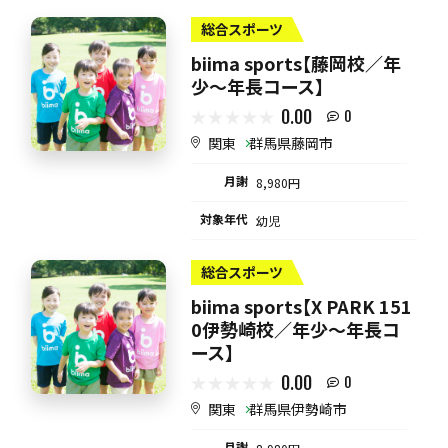
総合スポーツ
biima sports【藤岡校／年
少～年長コース】
0.00
0
関東
群馬県藤岡市
月謝
8,980円
対象年代
幼児
総合スポーツ
biima sports【X PARK 151
0伊勢崎校／年少～年長コ
ース】
0.00
0
関東
群馬県伊勢崎市
月謝