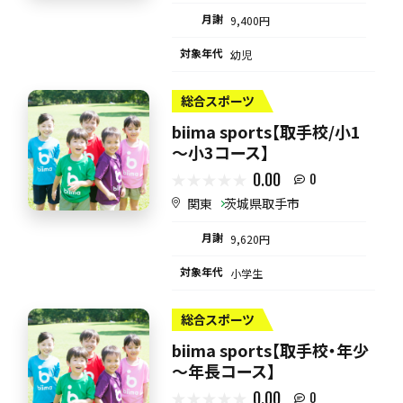
月謝
9,400円
対象年代
幼児
総合スポーツ
biima sports【取手校/小1
～小3コース】
0.00
0
関東
茨城県取手市
月謝
9,620円
対象年代
小学生
総合スポーツ
biima sports【取手校・年少
～年長コース】
0.00
0