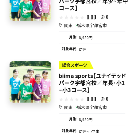
パーク宇都宮校／年少~年中
コース】
0.00
0
関東
栃木県宇都宮市
月謝
8,980円
対象年代
幼児
総合スポーツ
biima sports【ユナイテッド
パーク宇都宮校／年長･小1
~小3コース】
0.00
0
関東
栃木県宇都宮市
月謝
8,980円
対象年代
幼児・小学生