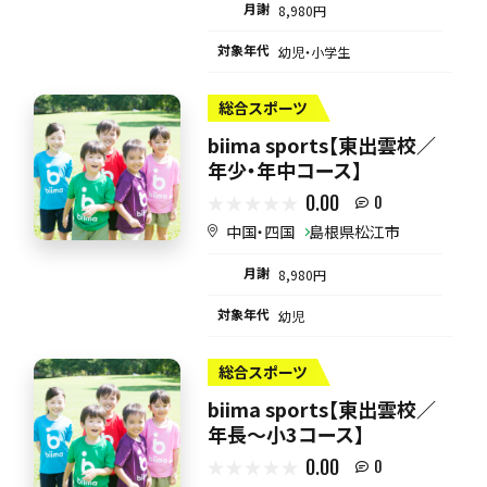
月謝
8,980円
対象年代
幼児・小学生
総合スポーツ
biima sports【東出雲校／
年少・年中コース】
0.00
0
中国・四国
島根県松江市
月謝
8,980円
対象年代
幼児
総合スポーツ
biima sports【東出雲校／
年長～小3コース】
0.00
0