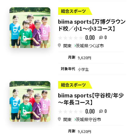
総合スポーツ
biima sports【万博グラウン
ド校／小1〜小3コース】
0.00
0
関東
茨城県つくば市
月謝
9,620円
対象年代
小学生
総合スポーツ
biima sports【守谷校/年少
～年長コース】
0.00
0
関東
茨城県守谷市
月謝
9,620円