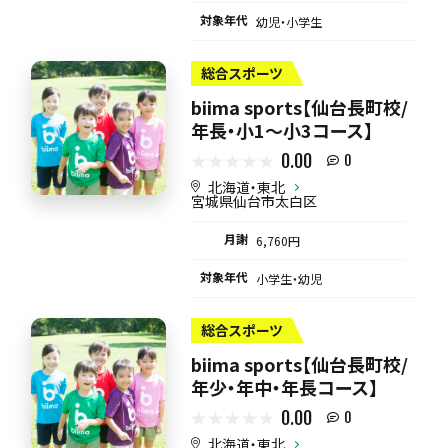
対象年代
幼児・小学生
総合スポーツ
biima sports【仙台長町校/
年長・小1～小3コース】
0.00
0
北海道・東北
宮城県仙台市太白区
月謝
6,760円
対象年代
小学生・幼児
総合スポーツ
biima sports【仙台長町校/
年少・年中・年長コース】
0.00
0
北海道・東北