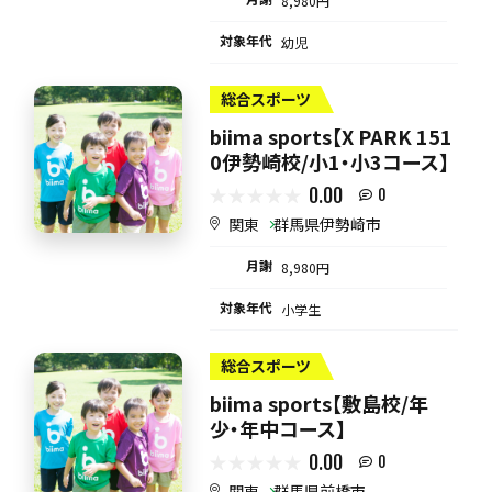
8,980円
対象年代
幼児
総合スポーツ
biima sports【X PARK 151
0伊勢崎校/小1・小3コース】
0.00
0
関東
群馬県伊勢崎市
月謝
8,980円
対象年代
小学生
総合スポーツ
biima sports【敷島校/年
少・年中コース】
0.00
0
関東
群馬県前橋市