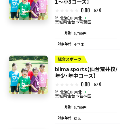
1〜小3コース】
0.00
0
北海道・東北
宮城県仙台市青葉区
月謝
6,760円
対象年代
小学生
総合スポーツ
biima sports【仙台荒井校/
年少・年中コース】
0.00
0
北海道・東北
宮城県仙台市若林区
月謝
6,760円
対象年代
幼児