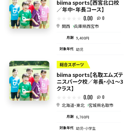
biima sports【西宮北口校
／年中・年長コース】
0.00
0
関西
兵庫県西宮市
月謝
9,400円
対象年代
幼児
総合スポーツ
biima sports【名取エムズテ
ニスパーク校／年長・小1〜3
クラス】
0.00
0
北海道・東北
宮城県名取市
月謝
6,760円
対象年代
幼児・小学生