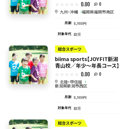
0.00
0
九州・沖縄
福岡県福岡市南区
月謝
8,980円
対象年代
幼児
総合スポーツ
biima sports【JOYFIT新潟
青山校／年少～年長コース】
0.00
0
北陸・甲信越
新潟県新潟市西区
月謝
8,980円
対象年代
幼児
総合スポーツ