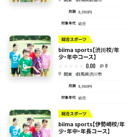
月謝
8,980円
対象年代
幼児
総合スポーツ
biima sports【渋川校/年
少・年中コース】
0.00
0
関東
群馬県渋川市
月謝
8,980円
対象年代
幼児
総合スポーツ
biima sports【伊勢崎校/年
少・年中・年長コース】