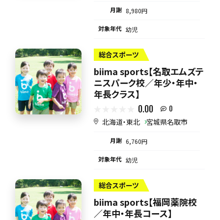
月謝
8,980円
対象年代
幼児
総合スポーツ
biima sports【名取エムズテ
ニスパーク校／年少・年中・
年長クラス】
0.00
0
北海道・東北
宮城県名取市
月謝
6,760円
対象年代
幼児
総合スポーツ
biima sports【福岡薬院校
／年中・年長コース】