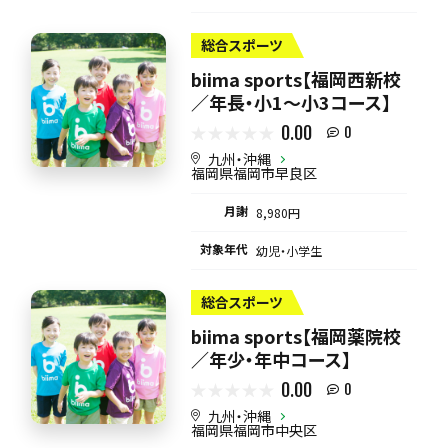
総合スポーツ
biima sports【福岡西新校
／年長・小1〜小3コース】
0.00
0
九州・沖縄
福岡県福岡市早良区
月謝
8,980円
対象年代
幼児・小学生
総合スポーツ
biima sports【福岡薬院校
／年少・年中コース】
0.00
0
九州・沖縄
福岡県福岡市中央区