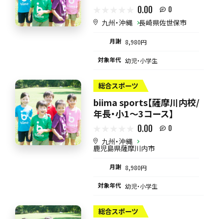
0.00
0
九州・沖縄
長崎県佐世保市
月謝
8,980円
対象年代
幼児・小学生
総合スポーツ
biima sports【薩摩川内校/
年長・小1～3コース】
0.00
0
九州・沖縄
鹿児島県薩摩川内市
月謝
8,980円
対象年代
幼児・小学生
総合スポーツ