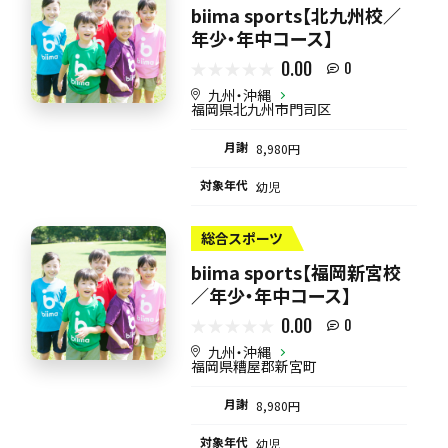
biima sports【北九州校／
年少・年中コース】
0.00
0
九州・沖縄
福岡県北九州市門司区
月謝
8,980円
対象年代
幼児
総合スポーツ
biima sports【福岡新宮校
／年少・年中コース】
0.00
0
九州・沖縄
福岡県糟屋郡新宮町
月謝
8,980円
対象年代
幼児