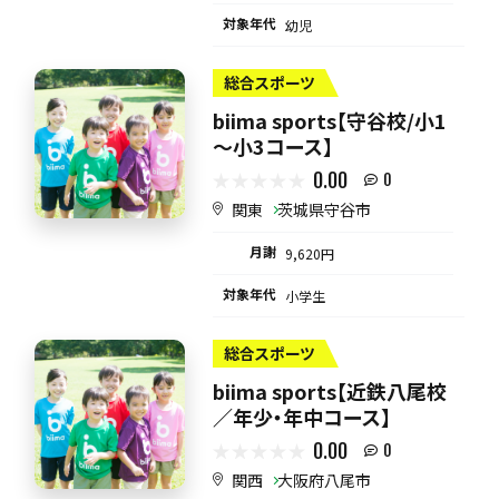
対象年代
幼児
総合スポーツ
biima sports【守谷校/小1
～小3コース】
0.00
0
関東
茨城県守谷市
月謝
9,620円
対象年代
小学生
総合スポーツ
biima sports【近鉄八尾校
／年少・年中コース】
0.00
0
関西
大阪府八尾市