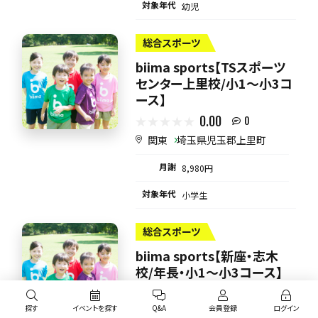
対象年代
幼児
総合スポーツ
biima sports【TSスポーツ
センター上里校/小1〜小3コ
ース】
0.00
0
関東
埼玉県児玉郡上里町
月謝
8,980円
対象年代
小学生
総合スポーツ
biima sports【新座・志木
校/年長・小1〜小3コース】
0.00
0
探す
イベントを探す
Q&A
会員登録
ログイン
関東
埼玉県入間郡三芳町