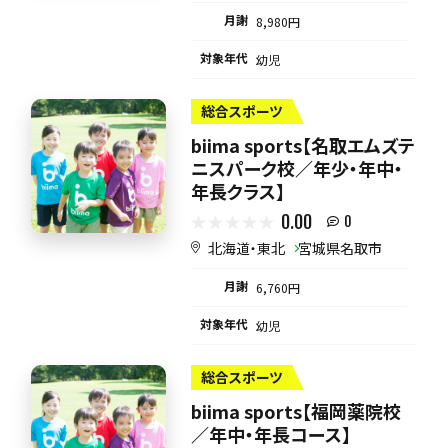
月謝
8,980円
対象年代
幼児
総合スポーツ
biima sports【名取エムズテ
ニスパーク校／年少・年中・
年長クラス】
0.00
0
北海道・東北
宮城県名取市
月謝
6,760円
対象年代
幼児
総合スポーツ
biima sports【福岡薬院校
／年中・年長コース】