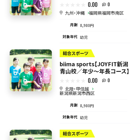
0.00
0
九州・沖縄
福岡県福岡市南区
月謝
8,980円
対象年代
幼児
総合スポーツ
biima sports【JOYFIT新潟
青山校／年少～年長コース】
0.00
0
北陸・甲信越
新潟県新潟市西区
月謝
8,980円
対象年代
幼児
総合スポーツ