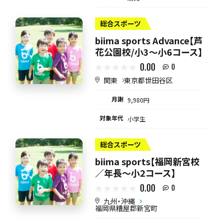
総合スポーツ
biima sports Advance【芦
花公園校/小3〜小6コース】
0.00
0
関東
東京都世田谷区
月謝
9,980円
対象年代
小学生
総合スポーツ
biima sports【福岡新宮校
／年長〜小2コース】
0.00
0
九州・沖縄
福岡県糟屋郡新宮町