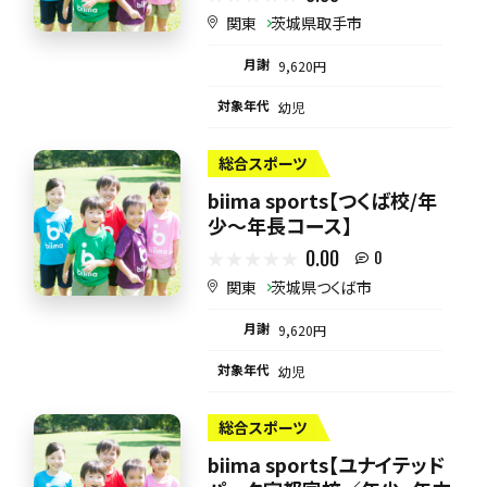
関東
茨城県取手市
月謝
9,620円
対象年代
幼児
総合スポーツ
biima sports【つくば校/年
少～年長コース】
0.00
0
関東
茨城県つくば市
月謝
9,620円
対象年代
幼児
総合スポーツ
biima sports【ユナイテッド