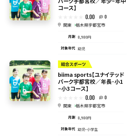
パーク宇都宮校／年少~年中
コース】
0.00
0
関東
栃木県宇都宮市
月謝
8,980円
対象年代
幼児
総合スポーツ
biima sports【ユナイテッド
パーク宇都宮校／年長･小1
~小3コース】
0.00
0
関東
栃木県宇都宮市
月謝
8,980円
対象年代
幼児・小学生