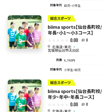
対象年代
幼児・小学生
総合スポーツ
biima sports【仙台長町校/
年長・小1～小3コース】
0.00
0
北海道・東北
宮城県仙台市太白区
月謝
6,760円
対象年代
小学生・幼児
総合スポーツ
biima sports【仙台長町校/
年少・年中・年長コース】
0.00
0
北海道・東北