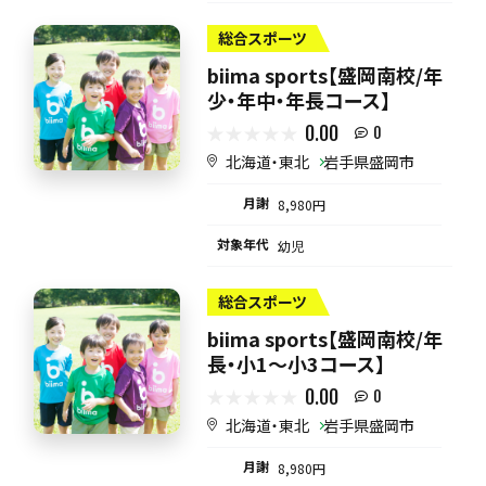
総合スポーツ
biima sports【盛岡南校/年
少・年中・年長コース】
0.00
0
北海道・東北
岩手県盛岡市
月謝
8,980円
対象年代
幼児
総合スポーツ
biima sports【盛岡南校/年
長・小1～小3コース】
0.00
0
北海道・東北
岩手県盛岡市
月謝
8,980円