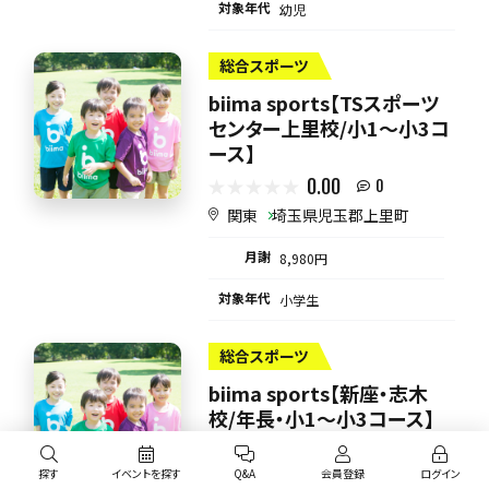
対象年代
幼児
総合スポーツ
biima sports【TSスポーツ
センター上里校/小1〜小3コ
ース】
0.00
0
関東
埼玉県児玉郡上里町
月謝
8,980円
対象年代
小学生
総合スポーツ
biima sports【新座・志木
校/年長・小1〜小3コース】
0.00
0
探す
イベントを探す
Q&A
会員登録
ログイン
関東
埼玉県入間郡三芳町