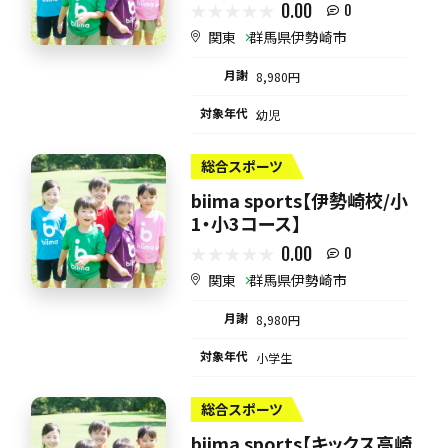
0.00
0
関東
群馬県伊勢崎市
月謝
8,980円
対象年代
幼児
総合スポーツ
biima sports【伊勢崎校/小
1・小3コース】
0.00
0
関東
群馬県伊勢崎市
月謝
8,980円
対象年代
小学生
総合スポーツ
biima sports【キックス高崎