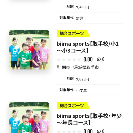
月謝
9,400円
対象年代
幼児
総合スポーツ
biima sports【取手校/小1
～小3コース】
0.00
0
関東
茨城県取手市
月謝
9,620円
対象年代
小学生
総合スポーツ
biima sports【取手校・年少
～年長コース】
0.00
0