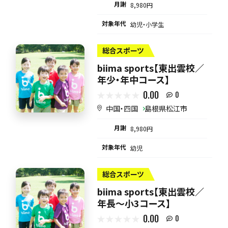
月謝
8,980円
対象年代
幼児・小学生
総合スポーツ
biima sports【東出雲校／
年少・年中コース】
0.00
0
中国・四国
島根県松江市
月謝
8,980円
対象年代
幼児
総合スポーツ
biima sports【東出雲校／
年長～小3コース】
0.00
0