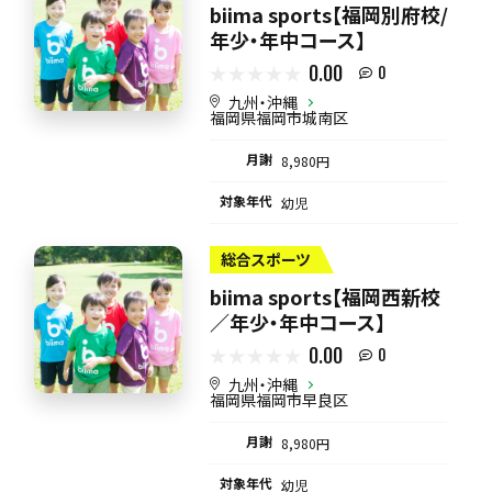
biima sports【福岡別府校/
年少・年中コース】
0.00
0
九州・沖縄
福岡県福岡市城南区
月謝
8,980円
対象年代
幼児
総合スポーツ
biima sports【福岡西新校
／年少・年中コース】
0.00
0
九州・沖縄
福岡県福岡市早良区
月謝
8,980円
対象年代
幼児