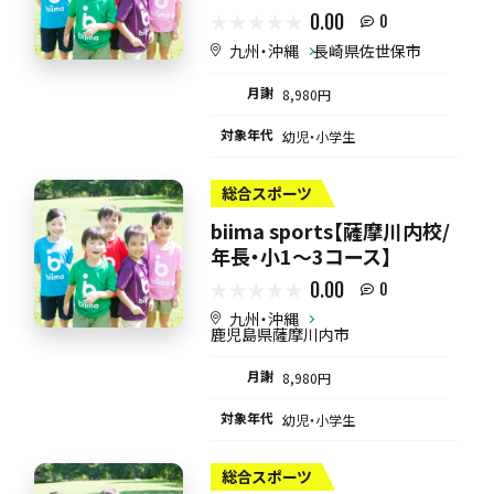
0.00
0
九州・沖縄
長崎県佐世保市
月謝
8,980円
対象年代
幼児・小学生
総合スポーツ
biima sports【薩摩川内校/
年長・小1～3コース】
0.00
0
九州・沖縄
鹿児島県薩摩川内市
月謝
8,980円
対象年代
幼児・小学生
総合スポーツ