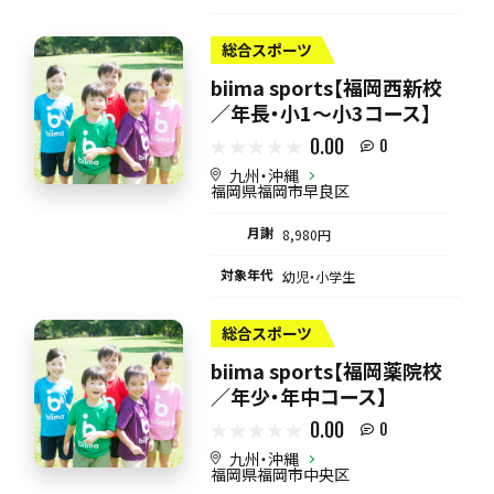
総合スポーツ
biima sports【福岡西新校
／年長・小1〜小3コース】
0.00
0
九州・沖縄
福岡県福岡市早良区
月謝
8,980円
対象年代
幼児・小学生
総合スポーツ
biima sports【福岡薬院校
／年少・年中コース】
0.00
0
九州・沖縄
福岡県福岡市中央区