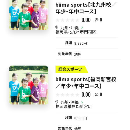
biima sports【北九州校／
年少・年中コース】
0.00
0
九州・沖縄
福岡県北九州市門司区
月謝
8,980円
対象年代
幼児
総合スポーツ
biima sports【福岡新宮校
／年少・年中コース】
0.00
0
九州・沖縄
福岡県糟屋郡新宮町
月謝
8,980円
対象年代
幼児