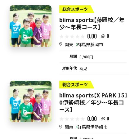
総合スポーツ
biima sports【藤岡校／年
少～年長コース】
0.00
0
関東
群馬県藤岡市
月謝
8,980円
対象年代
幼児
総合スポーツ
biima sports【X PARK 151
0伊勢崎校／年少～年長コ
ース】
0.00
0
関東
群馬県伊勢崎市
月謝