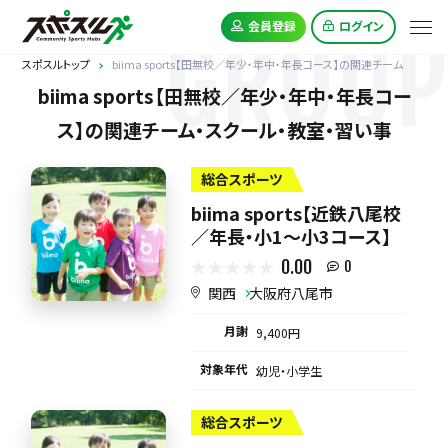
GROUP
会員登録
ログイン
スポスルトップ
biima sports【田無校／年少・年中・年長コース】の関連チーム
biima sports【田無校／年少・年中・年長コー
ス】の関連チーム・スクール・教室・習い事
総合スポーツ
biima sports【近鉄八尾校
／年長・小1〜小3コース】
0.00
0
関西
大阪府八尾市
月謝
9,400円
対象年代
幼児・小学生
総合スポーツ