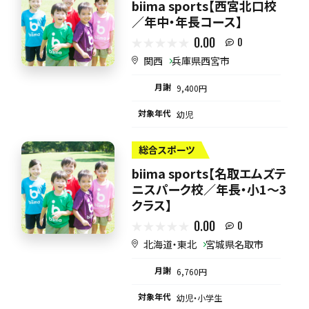
biima sports【西宮北口校
／年中・年長コース】
0.00
0
関西
兵庫県西宮市
月謝
9,400円
対象年代
幼児
総合スポーツ
biima sports【名取エムズテ
ニスパーク校／年長・小1〜3
クラス】
0.00
0
北海道・東北
宮城県名取市
月謝
6,760円
対象年代
幼児・小学生