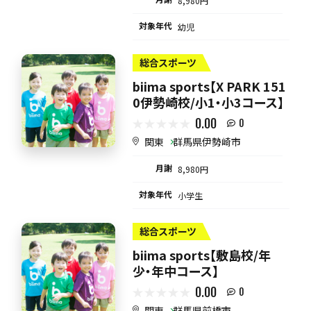
8,980円
対象年代
幼児
総合スポーツ
biima sports【X PARK 151
0伊勢崎校/小1・小3コース】
0.00
0
関東
群馬県伊勢崎市
月謝
8,980円
対象年代
小学生
総合スポーツ
biima sports【敷島校/年
少・年中コース】
0.00
0
関東
群馬県前橋市