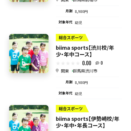
月謝
8,980円
対象年代
幼児
総合スポーツ
biima sports【渋川校/年
少・年中コース】
0.00
0
関東
群馬県渋川市
月謝
8,980円
対象年代
幼児
総合スポーツ
biima sports【伊勢崎校/年
少・年中・年長コース】