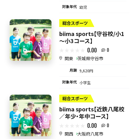
対象年代
幼児
総合スポーツ
biima sports【守谷校/小1
～小3コース】
0.00
0
関東
茨城県守谷市
月謝
9,620円
対象年代
小学生
総合スポーツ
biima sports【近鉄八尾校
／年少・年中コース】
0.00
0
関西
大阪府八尾市