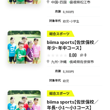
中国・四国
島根県松江市
月謝
8,980円
対象年代
幼児・小学生
総合スポーツ
biima sports【佐世保校／
年少・年中コース】
0.00
0
九州・沖縄
長崎県佐世保市
月謝
8,980円
対象年代
幼児
総合スポーツ
biima sports【佐世保校／
年長・小1〜小3コース】