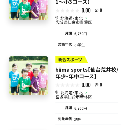
1〜小3コース】
0.00
0
北海道・東北
宮城県仙台市青葉区
月謝
6,760円
対象年代
小学生
総合スポーツ
biima sports【仙台荒井校/
年少・年中コース】
0.00
0
北海道・東北
宮城県仙台市若林区
月謝
6,760円
対象年代
幼児