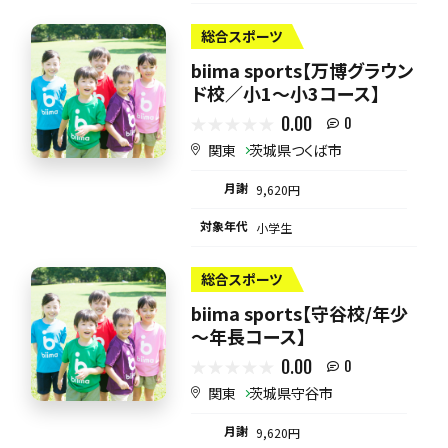
総合スポーツ
biima sports【万博グラウン
ド校／小1〜小3コース】
0.00
0
関東
茨城県つくば市
月謝
9,620円
対象年代
小学生
総合スポーツ
biima sports【守谷校/年少
～年長コース】
0.00
0
関東
茨城県守谷市
月謝
9,620円