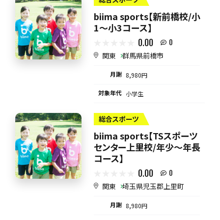
biima sports【新前橋校/小
1〜小3コース】
0.00
0
関東
群馬県前橋市
月謝
8,980円
対象年代
小学生
総合スポーツ
biima sports【TSスポーツ
センター上里校/年少～年長
コース】
0.00
0
関東
埼玉県児玉郡上里町
月謝
8,980円