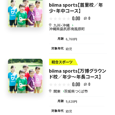
biima sports【首里校／年
少・年中コース】
0.00
0
九州・沖縄
沖縄県島尻郡南風原町
月謝
6,760円
対象年代
幼児
総合スポーツ
biima sports【万博グラウン
ド校／年少～年長コース】
0.00
0
関東
茨城県つくば市
月謝
9,620円
対象年代
幼児